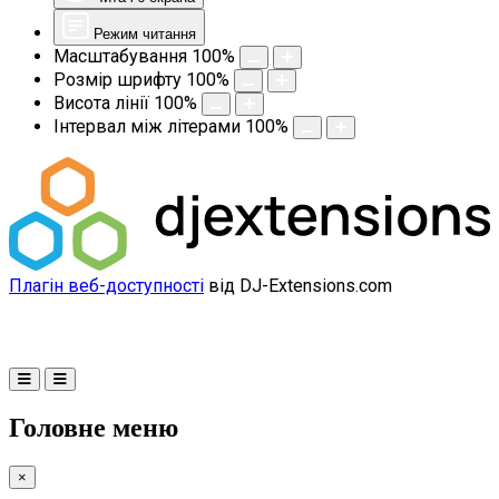
Режим читання
Масштабування
100
%
Розмір шрифту
100
%
Висота лінії
100
%
Інтервал між літерами
100
%
Плагін веб-доступності
від DJ-Extensions.com
Головне меню
×