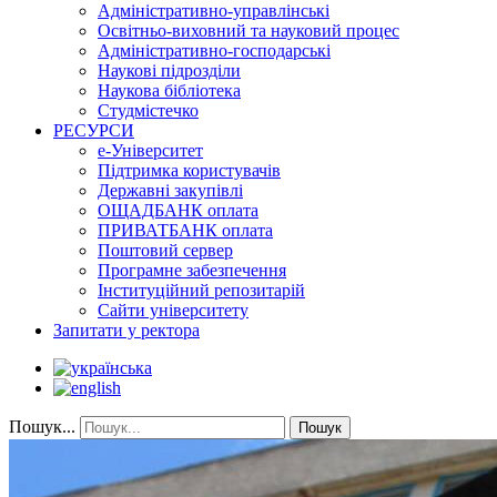
Адміністративно-управлінські
Освітньо-виховний та науковий процес
Адміністративно-господарські
Наукові підрозділи
Наукова бібліотека
Студмістечко
РЕСУРСИ
е-Університет
Підтримка користувачів
Державні закупівлі
ОЩАДБАНК оплата
ПРИВАТБАНК оплата
Поштовий сервер
Програмне забезпечення
Інституційний репозитарій
Сайти університету
Запитати у ректора
Пошук...
Пошук