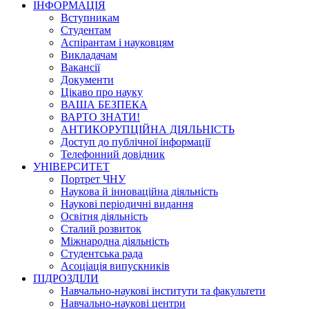
ІНФОРМАЦІЯ
Вступникам
Студентам
Аспірантам і науковцям
Викладачам
Вакансії
Документи
Цікаво про науку
ВАША БЕЗПЕКА
ВАРТО ЗНАТИ!
АНТИКОРУПЦІЙНА ДІЯЛЬНІСТЬ
Доступ до публічної інформації
Телефонний довідник
УНІВЕРСИТЕТ
Портрет ЧНУ
Наукова й інноваційна діяльність
Наукові періодичні видання
Освітня діяльність
Сталий розвиток
Міжнародна діяльність
Студентська рада
Асоціація випускників
ПІДРОЗДІЛИ
Навчально-наукові інститути та факультети
Навчально-наукові центри