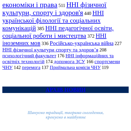
економіки і права
ННІ фізичної
511
культури, спорту і здоров'я
ННІ
440
української філології та соціальних
комунікацій
ННІ педагогічної освіти,
385
соціальної роботи і мистецтва
ННІ
372
іноземних мов
Російсько-українська війна
336
227
ННІ фізичної культури спорту та здоров’я
208
психологічний факультет
ННІ інформаційних та
176
освітніх технологій
допомога ЗСУ
спортсмени
174
166
ЧНУ
перемога
142
137
Приймальна комісія ЧНУ
119
АРХІВ НОВИН