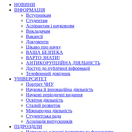
НОВИНИ
ІНФОРМАЦІЯ
Вступникам
Студентам
Аспірантам і науковцям
Викладачам
Вакансії
Документи
Цікаво про науку
ВАША БЕЗПЕКА
ВАРТО ЗНАТИ!
АНТИКОРУПЦІЙНА ДІЯЛЬНІСТЬ
Доступ до публічної інформації
Телефонний довідник
УНІВЕРСИТЕТ
Портрет ЧНУ
Наукова й інноваційна діяльність
Наукові періодичні видання
Освітня діяльність
Сталий розвиток
Міжнародна діяльність
Студентська рада
Асоціація випускників
ПІДРОЗДІЛИ
Навчально-наукові інститути та факультети