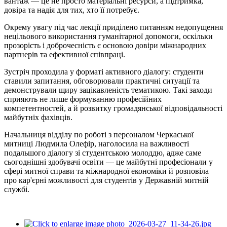
вантаж — це не просто матеріальні ресурси, а підтримка,
довіра та надія для тих, хто її потребує.
Окрему увагу під час лекції приділено питанням недопущення
нецільового використання гуманітарної допомоги, оскільки
прозорість і доброчесність є основою довіри міжнародних
партнерів та ефективної співпраці.
Зустріч проходила у форматі активного діалогу: студенти
ставили запитання, обговорювали практичні ситуації та
демонстрували щиру зацікавленість тематикою. Такі заходи
сприяють не лише формуванню професійних
компетентностей, а й розвитку громадянської відповідальності
майбутніх фахівців.
Начальниця відділу по роботі з персоналом Черкаської
митниці Людмила Олефір, наголосила на важливості
подальшого діалогу зі студентською молоддю, адже саме
сьогоднішні здобувачі освіти — це майбутні професіонали у
сфері митної справи та міжнародної економіки й розповіла
про кар'єрні можливості для студентів у Державній митній
службі.