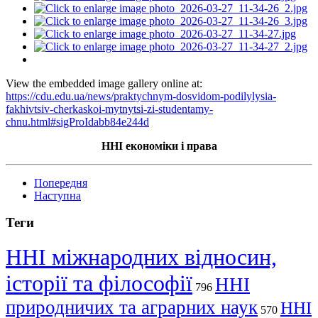
View the embedded image gallery online at:
https://cdu.edu.ua/news/praktychnym-dosvidom-podilylysia-
fakhivtsiv-cherkaskoi-mytnytsi-zi-studentamy-
chnu.html#sigProIdabb84e244d
ННІ економіки
і
права
Попередня
Наступна
Теги
ННІ міжнародних відносин,
історії та філософії
ННІ
796
природничих та аграрних наук
ННІ
570