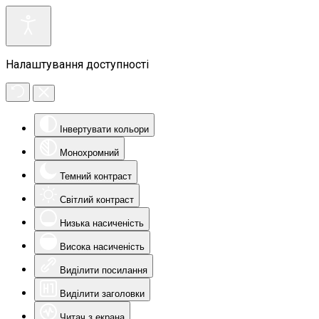
Налаштування доступності
Інвертувати кольори
Монохромний
Темний контраст
Світлий контраст
Низька насиченість
Висока насиченість
Виділити посилання
Виділити заголовки
Читач з екрана