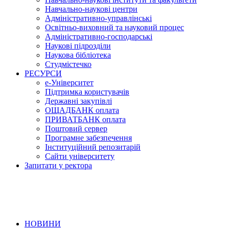
Навчально-наукові центри
Адміністративно-управлінські
Освітньо-виховний та науковий процес
Адміністративно-господарські
Наукові підрозділи
Наукова бібліотека
Студмістечко
РЕСУРСИ
е-Університет
Підтримка користувачів
Державні закупівлі
ОЩАДБАНК оплата
ПРИВАТБАНК оплата
Поштовий сервер
Програмне забезпечення
Інституційний репозитарій
Сайти університету
Запитати у ректора
НОВИНИ