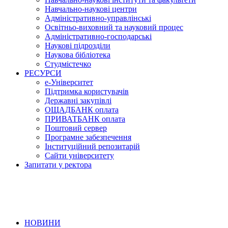
Навчально-наукові центри
Адміністративно-управлінські
Освітньо-виховний та науковий процес
Адміністративно-господарські
Наукові підрозділи
Наукова бібліотека
Студмістечко
РЕСУРСИ
е-Університет
Підтримка користувачів
Державні закупівлі
ОЩАДБАНК оплата
ПРИВАТБАНК оплата
Поштовий сервер
Програмне забезпечення
Інституційний репозитарій
Сайти університету
Запитати у ректора
НОВИНИ