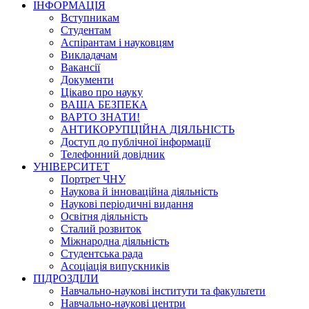
ІНФОРМАЦІЯ
Вступникам
Студентам
Аспірантам і науковцям
Викладачам
Вакансії
Документи
Цікаво про науку
ВАША БЕЗПЕКА
ВАРТО ЗНАТИ!
АНТИКОРУПЦІЙНА ДІЯЛЬНІСТЬ
Доступ до публічної інформації
Телефонний довідник
УНІВЕРСИТЕТ
Портрет ЧНУ
Наукова й інноваційна діяльність
Наукові періодичні видання
Освітня діяльність
Сталий розвиток
Міжнародна діяльність
Студентська рада
Асоціація випускників
ПІДРОЗДІЛИ
Навчально-наукові інститути та факультети
Навчально-наукові центри