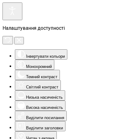
Налаштування доступності
Інвертувати кольори
Монохромний
Темний контраст
Світлий контраст
Низька насиченість
Висока насиченість
Виділити посилання
Виділити заголовки
Читач з екрана