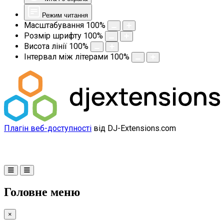
Режим читання
Масштабування
100
%
Розмір шрифту
100
%
Висота лінії
100
%
Інтервал між літерами
100
%
Плагін веб-доступності
від DJ-Extensions.com
Головне меню
×