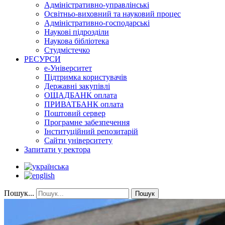
Адміністративно-управлінські
Освітньо-виховний та науковий процес
Адміністративно-господарські
Наукові підрозділи
Наукова бібліотека
Студмістечко
РЕСУРСИ
е-Університет
Підтримка користувачів
Державні закупівлі
ОЩАДБАНК оплата
ПРИВАТБАНК оплата
Поштовий сервер
Програмне забезпечення
Інституційний репозитарій
Сайти університету
Запитати у ректора
Пошук...
Пошук