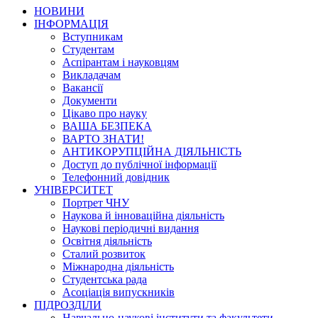
НОВИНИ
ІНФОРМАЦІЯ
Вступникам
Студентам
Аспірантам і науковцям
Викладачам
Вакансії
Документи
Цікаво про науку
ВАША БЕЗПЕКА
ВАРТО ЗНАТИ!
АНТИКОРУПЦІЙНА ДІЯЛЬНІСТЬ
Доступ до публічної інформації
Телефонний довідник
УНІВЕРСИТЕТ
Портрет ЧНУ
Наукова й інноваційна діяльність
Наукові періодичні видання
Освітня діяльність
Сталий розвиток
Міжнародна діяльність
Студентська рада
Асоціація випускників
ПІДРОЗДІЛИ
Навчально-наукові інститути та факультети