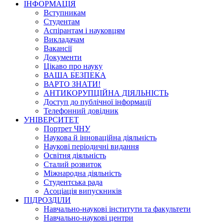
ІНФОРМАЦІЯ
Вступникам
Студентам
Аспірантам і науковцям
Викладачам
Вакансії
Документи
Цікаво про науку
ВАША БЕЗПЕКА
ВАРТО ЗНАТИ!
АНТИКОРУПЦІЙНА ДІЯЛЬНІСТЬ
Доступ до публічної інформації
Телефонний довідник
УНІВЕРСИТЕТ
Портрет ЧНУ
Наукова й інноваційна діяльність
Наукові періодичні видання
Освітня діяльність
Сталий розвиток
Міжнародна діяльність
Студентська рада
Асоціація випускників
ПІДРОЗДІЛИ
Навчально-наукові інститути та факультети
Навчально-наукові центри