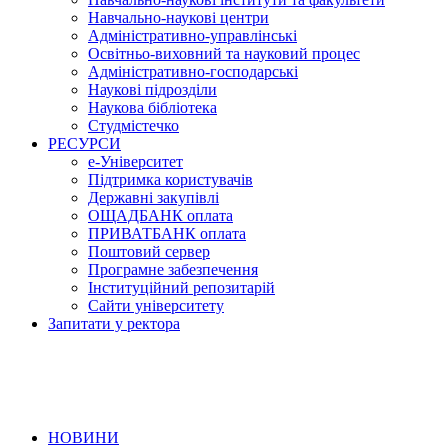
Навчально-наукові центри
Адміністративно-управлінські
Освітньо-виховний та науковий процес
Адміністративно-господарські
Наукові підрозділи
Наукова бібліотека
Студмістечко
РЕСУРСИ
е-Університет
Підтримка користувачів
Державні закупівлі
ОЩАДБАНК оплата
ПРИВАТБАНК оплата
Поштовий сервер
Програмне забезпечення
Інституційний репозитарій
Сайти університету
Запитати у ректора
НОВИНИ