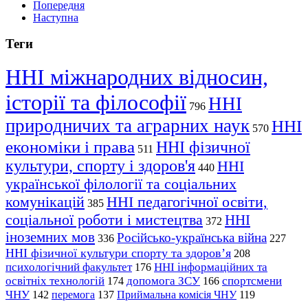
Попередня
Наступна
Теги
ННІ міжнародних відносин,
історії та філософії
ННІ
796
природничих та аграрних наук
ННІ
570
економіки і права
ННІ фізичної
511
культури, спорту і здоров'я
ННІ
440
української філології та соціальних
комунікацій
ННІ педагогічної освіти,
385
соціальної роботи і мистецтва
ННІ
372
іноземних мов
Російсько-українська війна
336
227
ННІ фізичної культури спорту та здоров’я
208
психологічний факультет
ННІ інформаційних та
176
освітніх технологій
допомога ЗСУ
спортсмени
174
166
ЧНУ
перемога
142
137
Приймальна комісія ЧНУ
119