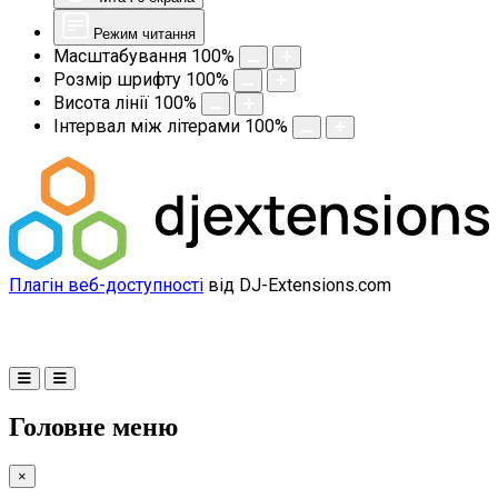
Режим читання
Масштабування
100
%
Розмір шрифту
100
%
Висота лінії
100
%
Інтервал між літерами
100
%
Плагін веб-доступності
від DJ-Extensions.com
Головне меню
×