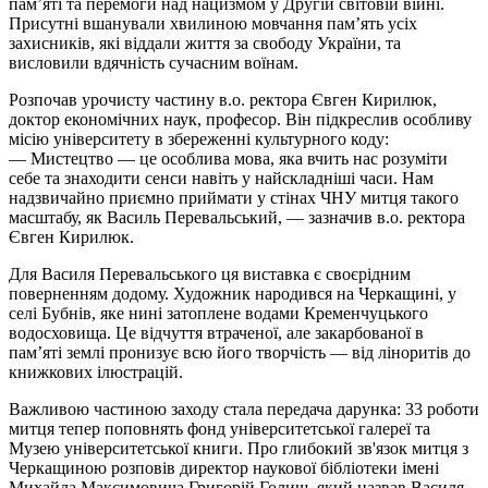
пам’яті та перемоги над нацизмом у Другій світовій війні.
Присутні вшанували хвилиною мовчання пам’ять усіх
захисників, які віддали життя за свободу України, та
висловили вдячність сучасним воїнам.
Розпочав урочисту частину в.о. ректора Євген Кирилюк,
доктор економічних наук, професор. Він підкреслив особливу
місію університету в збереженні культурного коду:
— Мистецтво — це особлива мова, яка вчить нас розуміти
себе та знаходити сенси навіть у найскладніші часи. Нам
надзвичайно приємно приймати у стінах ЧНУ митця такого
масштабу, як Василь Перевальський, — зазначив в.о. ректора
Євген Кирилюк.
Для Василя Перевальського ця виставка є своєрідним
поверненням додому. Художник народився на Черкащині, у
селі Бубнів, яке нині затоплене водами Кременчуцького
водосховища. Це відчуття втраченої, але закарбованої в
пам’яті землі пронизує всю його творчість — від ліноритів до
книжкових ілюстрацій.
Важливою частиною заходу стала передача дарунка: 33 роботи
митця тепер поповнять фонд університетської галереї та
Музею університетської книги. Про глибокий зв'язок митця з
Черкащиною розповів директор наукової бібліотеки імені
Михайла Максимовича Григорій Голиш, який назвав Василя