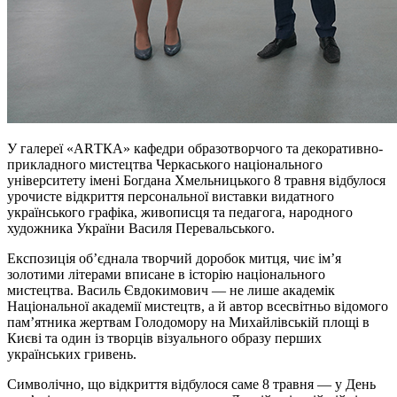
У галереї «АRТКА» кафедри образотворчого та декоративно-
прикладного мистецтва Черкаського національного
університету імені Богдана Хмельницького 8 травня відбулося
урочисте відкриття персональної виставки видатного
українського графіка, живописця та педагога, народного
художника України Василя Перевальського.
Експозиція об’єднала творчий доробок митця, чиє ім’я
золотими літерами вписане в історію національного
мистецтва. Василь Євдокимович — не лише академік
Національної академії мистецтв, а й автор всесвітньо відомого
пам’ятника жертвам Голодомору на Михайлівській площі в
Києві та один із творців візуального образу перших
українських гривень.
Символічно, що відкриття відбулося саме 8 травня — у День