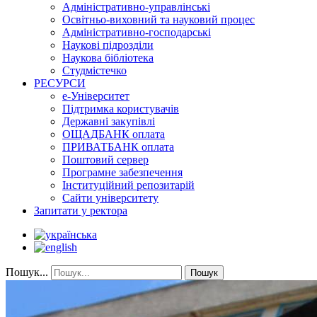
Адміністративно-управлінські
Освітньо-виховний та науковий процес
Адміністративно-господарські
Наукові підрозділи
Наукова бібліотека
Студмістечко
РЕСУРСИ
е-Університет
Підтримка користувачів
Державні закупівлі
ОЩАДБАНК оплата
ПРИВАТБАНК оплата
Поштовий сервер
Програмне забезпечення
Інституційний репозитарій
Сайти університету
Запитати у ректора
Пошук...
Пошук