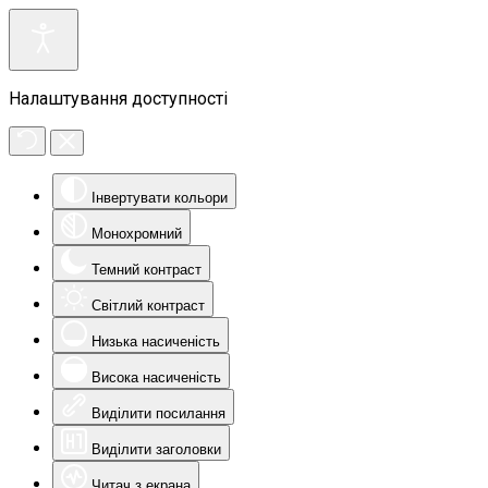
Налаштування доступності
Інвертувати кольори
Монохромний
Темний контраст
Світлий контраст
Низька насиченість
Висока насиченість
Виділити посилання
Виділити заголовки
Читач з екрана