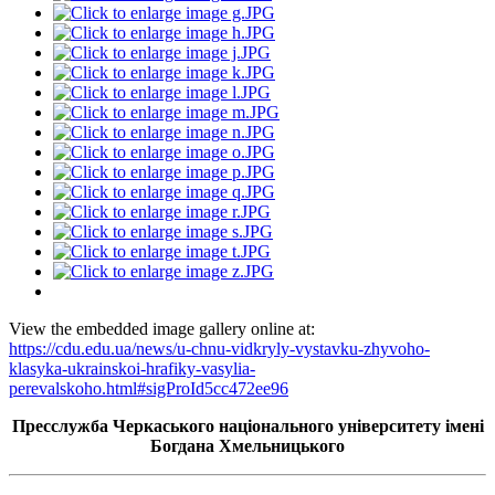
View the embedded image gallery online at:
https://cdu.edu.ua/news/u-chnu-vidkryly-vystavku-zhyvoho-
klasyka-ukrainskoi-hrafiky-vasylia-
perevalskoho.html#sigProId5cc472ee96
Пресслужба Черкаського національного університету імені
Богдана Хмельницького