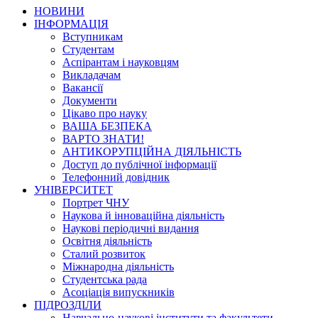
НОВИНИ
ІНФОРМАЦІЯ
Вступникам
Студентам
Аспірантам і науковцям
Викладачам
Вакансії
Документи
Цікаво про науку
ВАША БЕЗПЕКА
ВАРТО ЗНАТИ!
АНТИКОРУПЦІЙНА ДІЯЛЬНІСТЬ
Доступ до публічної інформації
Телефонний довідник
УНІВЕРСИТЕТ
Портрет ЧНУ
Наукова й інноваційна діяльність
Наукові періодичні видання
Освітня діяльність
Сталий розвиток
Міжнародна діяльність
Студентська рада
Асоціація випускників
ПІДРОЗДІЛИ
Навчально-наукові інститути та факультети