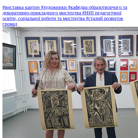
#виставка картин
#художники
#кафедра образотворчого та
декоративно-прикладного мистецтва
#ННІ педагогічної
освіти, соціальної роботи та мистецтва
#сталий розвиток
громад