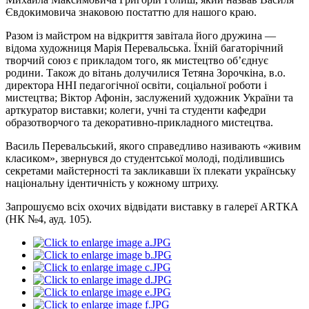
Євдокимовича знаковою постаттю для нашого краю.
Разом із майстром на відкриття завітала його дружина —
відома художниця Марія Перевальська. Їхній багаторічний
творчий союз є прикладом того, як мистецтво об’єднує
родини. Також до вітань долучилися Тетяна Зорочкіна, в.о.
директора ННІ педагогічної освіти, соціальної роботи і
мистецтва; Віктор Афонін, заслужений художник України та
арткуратор виставки; колеги, учні та студенти кафедри
образотворчого та декоративно-прикладного мистецтва.
Василь Перевальський, якого справедливо називають «живим
класиком», звернувся до студентської молоді, поділившись
секретами майстерності та закликавши їх плекати українську
національну ідентичність у кожному штриху.
Запрошуємо всіх охочих відвідати виставку в галереї АRТКА
(НК №4, ауд. 105).