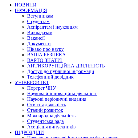
НОВИНИ
ІНФОРМАЦІЯ
Вступникам
Студентам
Аспірантам і науковцям
Викладачам
Вакансії
Документи
Цікаво про науку
ВАША БЕЗПЕКА
ВАРТО ЗНАТИ!
АНТИКОРУПЦІЙНА ДІЯЛЬНІСТЬ
Доступ до публічної інформації
Телефонний довідник
УНІВЕРСИТЕТ
Портрет ЧНУ
Наукова й інноваційна діяльність
Наукові періодичні видання
Освітня діяльність
Сталий розвиток
Міжнародна діяльність
Студентська рада
Асоціація випускників
ПІДРОЗДІЛИ
Навчально-наукові інститути та факультети