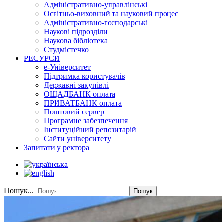
Адміністративно-управлінські
Освітньо-виховний та науковий процес
Адміністративно-господарські
Наукові підрозділи
Наукова бібліотека
Студмістечко
РЕСУРСИ
е-Університет
Підтримка користувачів
Державні закупівлі
ОЩАДБАНК оплата
ПРИВАТБАНК оплата
Поштовий сервер
Програмне забезпечення
Інституційний репозитарій
Сайти університету
Запитати у ректора
Пошук...
Пошук