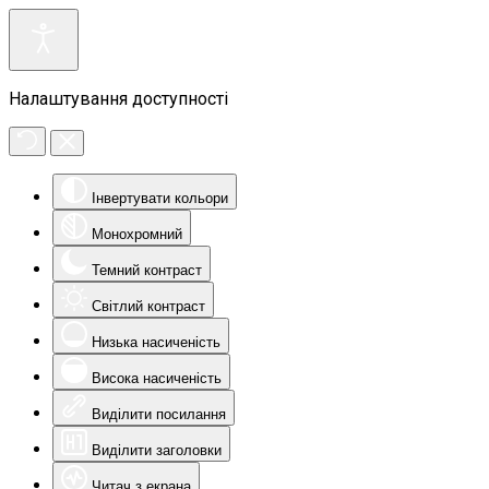
Налаштування доступності
Інвертувати кольори
Монохромний
Темний контраст
Світлий контраст
Низька насиченість
Висока насиченість
Виділити посилання
Виділити заголовки
Читач з екрана