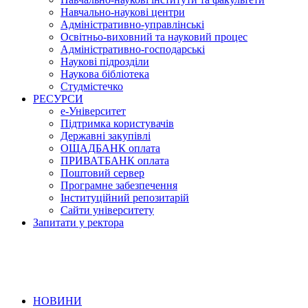
Навчально-наукові центри
Адміністративно-управлінські
Освітньо-виховний та науковий процес
Адміністративно-господарські
Наукові підрозділи
Наукова бібліотека
Студмістечко
РЕСУРСИ
е-Університет
Підтримка користувачів
Державні закупівлі
ОЩАДБАНК оплата
ПРИВАТБАНК оплата
Поштовий сервер
Програмне забезпечення
Інституційний репозитарій
Сайти університету
Запитати у ректора
НОВИНИ