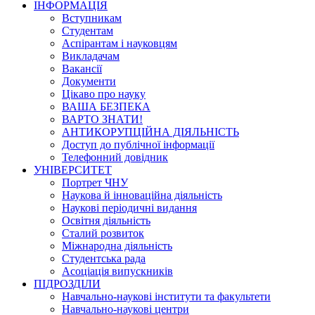
ІНФОРМАЦІЯ
Вступникам
Студентам
Аспірантам і науковцям
Викладачам
Вакансії
Документи
Цікаво про науку
ВАША БЕЗПЕКА
ВАРТО ЗНАТИ!
АНТИКОРУПЦІЙНА ДІЯЛЬНІСТЬ
Доступ до публічної інформації
Телефонний довідник
УНІВЕРСИТЕТ
Портрет ЧНУ
Наукова й інноваційна діяльність
Наукові періодичні видання
Освітня діяльність
Сталий розвиток
Міжнародна діяльність
Студентська рада
Асоціація випускників
ПІДРОЗДІЛИ
Навчально-наукові інститути та факультети
Навчально-наукові центри