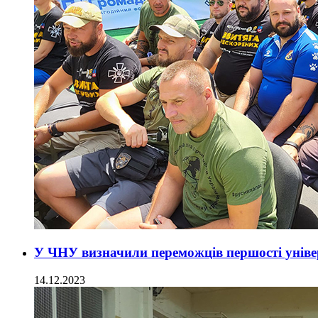
У ЧНУ визначили переможців першості уніве
14.12.2023