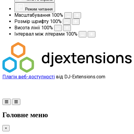
Режим читання
Масштабування
100
%
Розмір шрифту
100
%
Висота лінії
100
%
Інтервал між літерами
100
%
Плагін веб-доступності
від DJ-Extensions.com
Головне меню
×