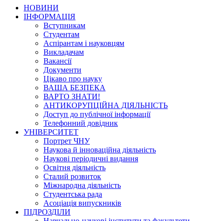
НОВИНИ
ІНФОРМАЦІЯ
Вступникам
Студентам
Аспірантам і науковцям
Викладачам
Вакансії
Документи
Цікаво про науку
ВАША БЕЗПЕКА
ВАРТО ЗНАТИ!
АНТИКОРУПЦІЙНА ДІЯЛЬНІСТЬ
Доступ до публічної інформації
Телефонний довідник
УНІВЕРСИТЕТ
Портрет ЧНУ
Наукова й інноваційна діяльність
Наукові періодичні видання
Освітня діяльність
Сталий розвиток
Міжнародна діяльність
Студентська рада
Асоціація випускників
ПІДРОЗДІЛИ
Навчально-наукові інститути та факультети