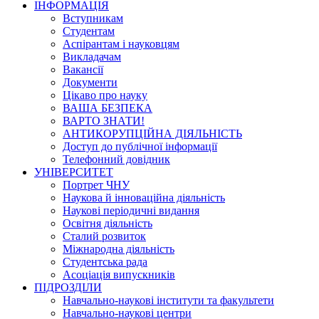
ІНФОРМАЦІЯ
Вступникам
Студентам
Аспірантам і науковцям
Викладачам
Вакансії
Документи
Цікаво про науку
ВАША БЕЗПЕКА
ВАРТО ЗНАТИ!
АНТИКОРУПЦІЙНА ДІЯЛЬНІСТЬ
Доступ до публічної інформації
Телефонний довідник
УНІВЕРСИТЕТ
Портрет ЧНУ
Наукова й інноваційна діяльність
Наукові періодичні видання
Освітня діяльність
Сталий розвиток
Міжнародна діяльність
Студентська рада
Асоціація випускників
ПІДРОЗДІЛИ
Навчально-наукові інститути та факультети
Навчально-наукові центри