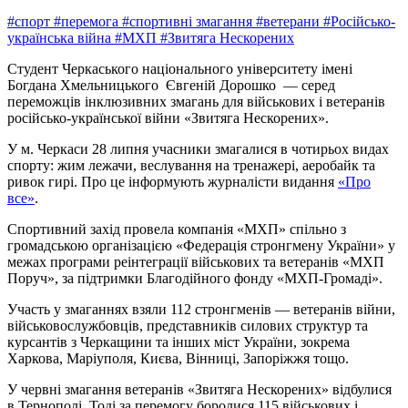
#спорт
#перемога
#спортивні змагання
#ветерани
#Російсько-
українська війна
#МХП
#Звитяга Нескорених
Студент Черкаського національного університету імені
Богдана Хмельницького Євгеній Дорошко — серед
переможців інклюзивних змагань для військових і ветеранів
російсько-української війни «Звитяга Нескорених».
У м. Черкаси 28 липня учасники змагалися в чотирьох видах
спорту: жим лежачи, веслування на тренажері, аеробайк та
ривок гирі. Про це інформують журналісти видання
«Про
все»
.
Спортивний захід провела компанія «МХП» спільно з
громадською організацією «Федерація стронгмену України» у
межах програми реінтеграції військових та ветеранів «МХП
Поруч», за підтримки Благодійного фонду «МХП-Громаді».
Участь у змаганнях взяли 112 стронгменів — ветеранів війни,
військовослужбовців, представників силових структур та
курсантів з Черкащини та інших міст України, зокрема
Харкова, Маріуполя, Києва, Вінниці, Запоріжжя тощо.
У червні змагання ветеранів «Звитяга Нескорених» відбулися
в Тернополі. Тоді за перемогу боролися 115 військових і