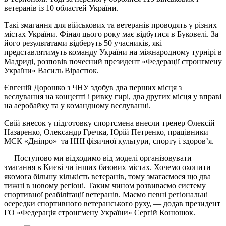
ветеранів із 10 областей України.
Такі змагання для військових та ветеранів проводять у різних
містах України. Фінал цього року має відбутися в Буковелі. За
його результатами відберуть 50 учасників, які
представлятимуть команду України на міжнародному турнірі в
Мадриді, розповів почесний президент «Федерації стронгмену
України» Василь Вірастюк.
Євгеній Дорошко з ЧНУ здобув два перших місця з
веслування на концепті і ривку гирі, два других місця у вправі
на аеробайку та у командному веслуванні.
Свій внесок у підготовку спортсмена внесли тренер Олексій
Назаренко, Олександр Гречка, Юрій Петренко, працівники
МСК «Дніпро» та ННІ фізичної культури, спорту і здоров’я.
— Поступово ми відходимо від моделі організовувати
змагання в Києві чи інших базових містах. Хочемо охопити
якомога більшу кількість ветеранів, тому змагаємося що два
тижні в новому регіоні. Таким чином розвиваємо систему
спортивної реабілітації ветеранів. Маємо певні регіональні
осередки спортивного ветеранського руху, — додав президент
ГО «Федерація стронгмену України» Сергій Конюшок.