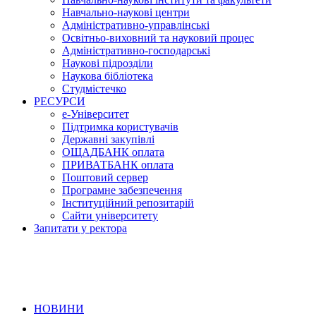
Навчально-наукові центри
Адміністративно-управлінські
Освітньо-виховний та науковий процес
Адміністративно-господарські
Наукові підрозділи
Наукова бібліотека
Студмістечко
РЕСУРСИ
е-Університет
Підтримка користувачів
Державні закупівлі
ОЩАДБАНК оплата
ПРИВАТБАНК оплата
Поштовий сервер
Програмне забезпечення
Інституційний репозитарій
Сайти університету
Запитати у ректора
НОВИНИ