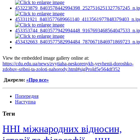
View the embedded image gallery online at:
https://cdu.edu.ua/news/zvytiaha-neskorenykh-yevhenii-doroshko-
zdobuv-sribni-ta-zoloti-nahorody.html#sigProId5e564df352
Джерело:
«Про все»
Попередня
Наступна
Теги
ННІ міжнародних відносин,