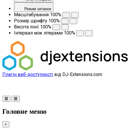
Режим читання
Масштабування
100
%
Розмір шрифту
100
%
Висота лінії
100
%
Інтервал між літерами
100
%
Плагін веб-доступності
від DJ-Extensions.com
Головне меню
×