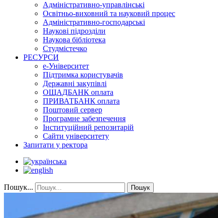
Адміністративно-управлінські
Освітньо-виховний та науковий процес
Адміністративно-господарські
Наукові підрозділи
Наукова бібліотека
Студмістечко
РЕСУРСИ
е-Університет
Підтримка користувачів
Державні закупівлі
ОЩАДБАНК оплата
ПРИВАТБАНК оплата
Поштовий сервер
Програмне забезпечення
Інституційний репозитарій
Сайти університету
Запитати у ректора
Пошук...
Пошук