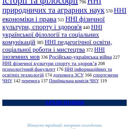
історії та філософії
ННІ
796
природничих та аграрних наук
ННІ
570
економіки і права
ННІ фізичної
511
культури, спорту і здоров'я
ННІ
440
української філології та соціальних
комунікацій
ННІ педагогічної освіти,
385
соціальної роботи і мистецтва
ННІ
372
іноземних мов
Російсько-українська війна
336
227
ННІ фізичної культури спорту та здоров’я
208
психологічний факультет
ННІ інформаційних та
176
освітніх технологій
допомога ЗСУ
спортсмени
174
166
ЧНУ
перемога
142
137
Приймальна комісія ЧНУ
119
АРХІВ НОВИН