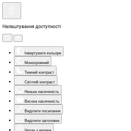
Налаштування доступності
Інвертувати кольори
Монохромний
Темний контраст
Світлий контраст
Низька насиченість
Висока насиченість
Виділити посилання
Виділити заголовки
Читач з екрана