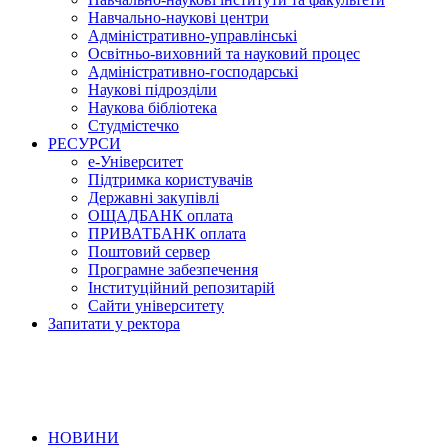
Навчально-наукові центри
Адміністративно-управлінські
Освітньо-виховний та науковий процес
Адміністративно-господарські
Наукові підрозділи
Наукова бібліотека
Студмістечко
РЕСУРСИ
е-Університет
Підтримка користувачів
Державні закупівлі
ОЩАДБАНК оплата
ПРИВАТБАНК оплата
Поштовий сервер
Програмне забезпечення
Інституційний репозитарій
Сайти університету
Запитати у ректора
НОВИНИ