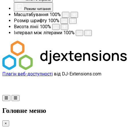
Режим читання
Масштабування
100
%
Розмір шрифту
100
%
Висота лінії
100
%
Інтервал між літерами
100
%
Плагін веб-доступності
від DJ-Extensions.com
Головне меню
×