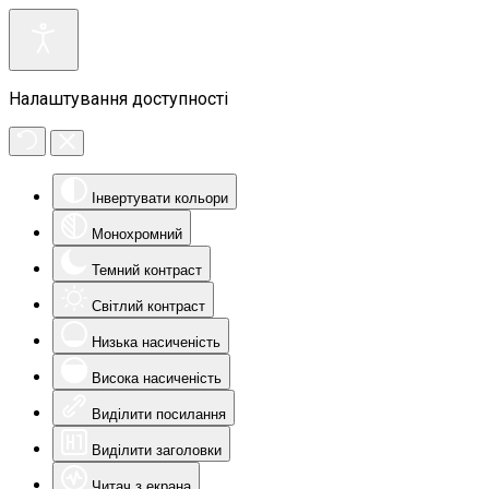
Налаштування доступності
Інвертувати кольори
Монохромний
Темний контраст
Світлий контраст
Низька насиченість
Висока насиченість
Виділити посилання
Виділити заголовки
Читач з екрана