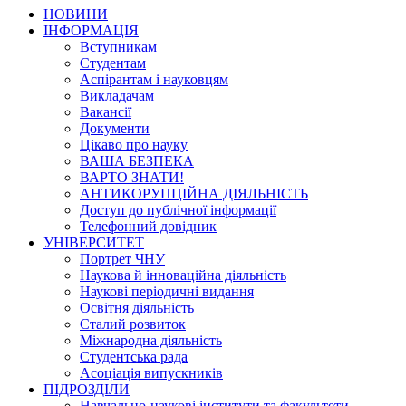
НОВИНИ
ІНФОРМАЦІЯ
Вступникам
Студентам
Аспірантам і науковцям
Викладачам
Вакансії
Документи
Цікаво про науку
ВАША БЕЗПЕКА
ВАРТО ЗНАТИ!
АНТИКОРУПЦІЙНА ДІЯЛЬНІСТЬ
Доступ до публічної інформації
Телефонний довідник
УНІВЕРСИТЕТ
Портрет ЧНУ
Наукова й інноваційна діяльність
Наукові періодичні видання
Освітня діяльність
Сталий розвиток
Міжнародна діяльність
Студентська рада
Асоціація випускників
ПІДРОЗДІЛИ
Навчально-наукові інститути та факультети