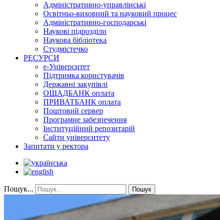
Адміністративно-управлінські
Освітньо-виховний та науковий процес
Адміністративно-господарські
Наукові підрозділи
Наукова бібліотека
Студмістечко
РЕСУРСИ
е-Університет
Підтримка користувачів
Державні закупівлі
ОЩАДБАНК оплата
ПРИВАТБАНК оплата
Поштовий сервер
Програмне забезпечення
Інституційний репозитарій
Сайти університету
Запитати у ректора
Пошук...
Пошук