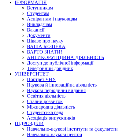
ІНФОРМАЦІЯ
Вступникам
Студентам
Аспірантам і науковцям
Викладачам
Вакансії
Документи
Цікаво про науку
ВАША БЕЗПЕКА
ВАРТО ЗНАТИ!
АНТИКОРУПЦІЙНА ДІЯЛЬНІСТЬ
Доступ до публічної інформації
Телефонний довідник
УНІВЕРСИТЕТ
Портрет ЧНУ
Наукова й інноваційна діяльність
Наукові періодичні видання
Освітня діяльність
Сталий розвиток
Міжнародна діяльність
Студентська рада
Асоціація випускників
ПІДРОЗДІЛИ
Навчально-наукові інститути та факультети
Навчально-наукові центри