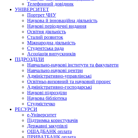
Телефонний довідник
УНІВЕРСИТЕТ
Портрет ЧНУ
Наукова й інноваційна діяльність
Наукові періодичні видання
Освітня діяльність
Сталий розвиток
Міжнародна діяльність
Студентська рада
Асоціація випускників
ПІДРОЗДІЛИ
Навчально-наукові інститути та факультети
Навчально-наукові центри
Адміністративно-управлінські
Освітньо-виховний та науковий процес
Адміністративно-господарські
Наукові підрозділи
Наукова бібліотека
Студмістечко
РЕСУРСИ
е-Університет
Підтримка користувачів
Державні закупівлі
ОЩАДБАНК оплата
ПРИВАТБАНК оплата