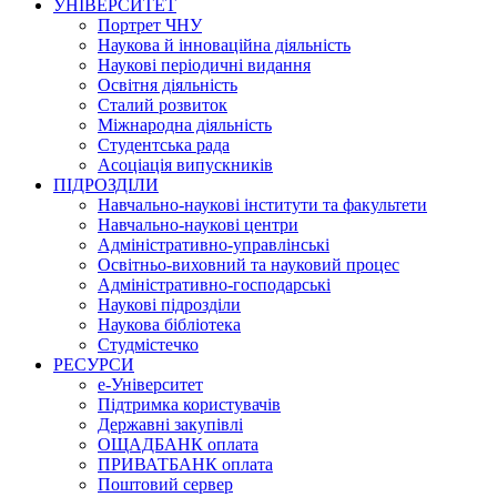
УНІВЕРСИТЕТ
Портрет ЧНУ
Наукова й інноваційна діяльність
Наукові періодичні видання
Освітня діяльність
Сталий розвиток
Міжнародна діяльність
Студентська рада
Асоціація випускників
ПІДРОЗДІЛИ
Навчально-наукові інститути та факультети
Навчально-наукові центри
Адміністративно-управлінські
Освітньо-виховний та науковий процес
Адміністративно-господарські
Наукові підрозділи
Наукова бібліотека
Студмістечко
РЕСУРСИ
е-Університет
Підтримка користувачів
Державні закупівлі
ОЩАДБАНК оплата
ПРИВАТБАНК оплата
Поштовий сервер