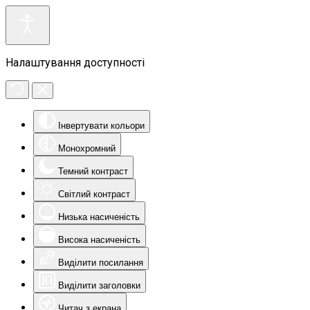
Налаштування доступності
Інвертувати кольори
Монохромний
Темний контраст
Світлий контраст
Низька насиченість
Висока насиченість
Виділити посилання
Виділити заголовки
Читач з екрана