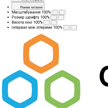
Режим читання
Масштабування
100
%
Розмір шрифту
100
%
Висота лінії
100
%
Інтервал між літерами
100
%