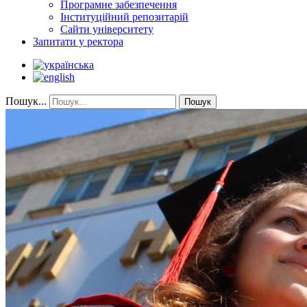
Програмне забезпечення
Інституційний репозитарій
Сайти університету
Запитати у ректора
Пошук...
Пошук