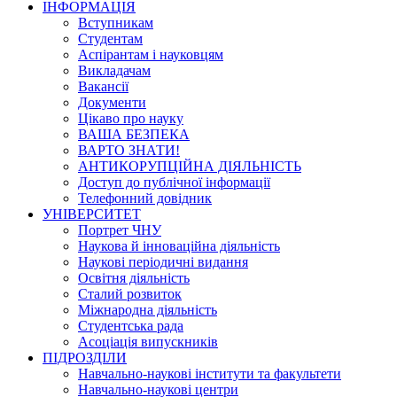
ІНФОРМАЦІЯ
Вступникам
Студентам
Аспірантам і науковцям
Викладачам
Вакансії
Документи
Цікаво про науку
ВАША БЕЗПЕКА
ВАРТО ЗНАТИ!
АНТИКОРУПЦІЙНА ДІЯЛЬНІСТЬ
Доступ до публічної інформації
Телефонний довідник
УНІВЕРСИТЕТ
Портрет ЧНУ
Наукова й інноваційна діяльність
Наукові періодичні видання
Освітня діяльність
Сталий розвиток
Міжнародна діяльність
Студентська рада
Асоціація випускників
ПІДРОЗДІЛИ
Навчально-наукові інститути та факультети
Навчально-наукові центри