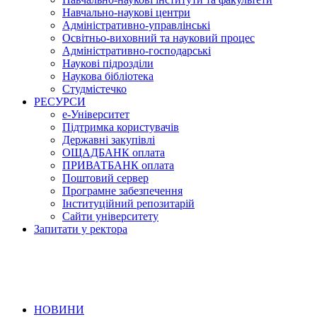
Навчально-наукові центри
Адміністративно-управлінські
Освітньо-виховний та науковий процес
Адміністративно-господарські
Наукові підрозділи
Наукова бібліотека
Студмістечко
РЕСУРСИ
е-Університет
Підтримка користувачів
Державні закупівлі
ОЩАДБАНК оплата
ПРИВАТБАНК оплата
Поштовий сервер
Програмне забезпечення
Інституційний репозитарій
Сайти університету
Запитати у ректора
НОВИНИ