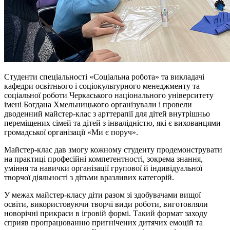
Студенти спеціальності «Соціальна робота» та викладачі
кафедри освітнього і соціокультурного менеджменту та
соціальної роботи Черкаського національного університету
імені Богдана Хмельницького організували і провели
дводенний майстер-клас з арттерапії для дітей внутрішньо
переміщених сімей та дітей з інвалідністю, які є вихованцями
громадської організації «Ми є поруч».
Майстер-клас дав змогу кожному студенту продемонструвати
на практиці професійні компетентності, зокрема знання,
уміння та навички організації групової й індивідуальної
творчої діяльності з дітьми вразливих категорій.
У межах майстер-класу діти разом зі здобувачами вищої
освіти, використовуючи творчі види роботи, виготовляли
новорічні прикраси в ігровій формі. Такий формат заходу
сприяв пропрацюванню пригнічених дитячих емоцій та