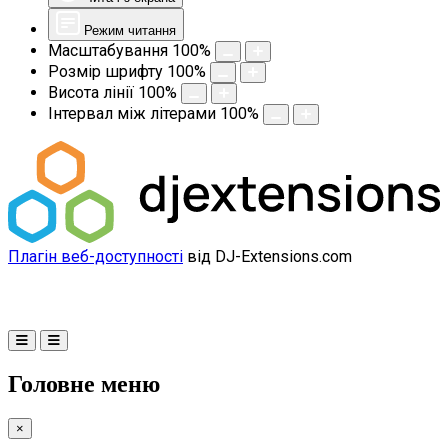
Режим читання
Масштабування
100
%
Розмір шрифту
100
%
Висота лінії
100
%
Інтервал між літерами
100
%
Плагін веб-доступності
від DJ-Extensions.com
Головне меню
×