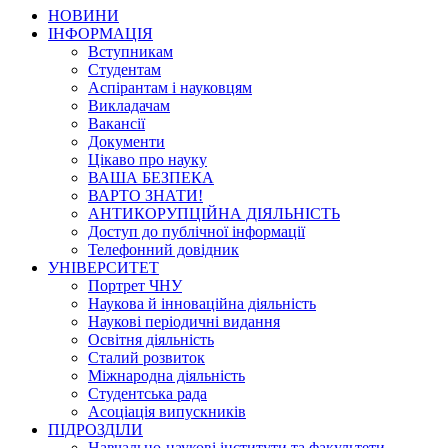
НОВИНИ
ІНФОРМАЦІЯ
Вступникам
Студентам
Аспірантам і науковцям
Викладачам
Вакансії
Документи
Цікаво про науку
ВАША БЕЗПЕКА
ВАРТО ЗНАТИ!
АНТИКОРУПЦІЙНА ДІЯЛЬНІСТЬ
Доступ до публічної інформації
Телефонний довідник
УНІВЕРСИТЕТ
Портрет ЧНУ
Наукова й інноваційна діяльність
Наукові періодичні видання
Освітня діяльність
Сталий розвиток
Міжнародна діяльність
Студентська рада
Асоціація випускників
ПІДРОЗДІЛИ
Навчально-наукові інститути та факультети