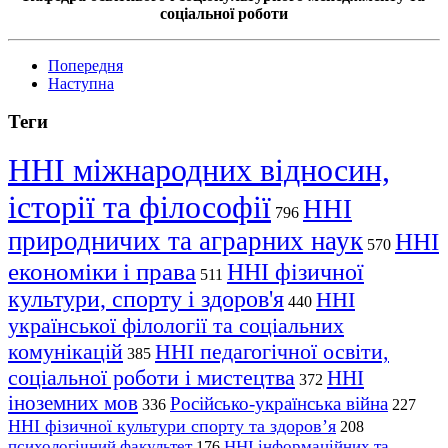
соціальної роботи
Попередня
Наступна
Теги
ННІ міжнародних відносин,
історії та філософії
ННІ
796
природничих та аграрних наук
ННІ
570
економіки і права
ННІ фізичної
511
культури, спорту і здоров'я
ННІ
440
української філології та соціальних
комунікацій
ННІ педагогічної освіти,
385
соціальної роботи і мистецтва
ННІ
372
іноземних мов
Російсько-українська війна
336
227
ННІ фізичної культури спорту та здоров’я
208
психологічний факультет
ННІ інформаційних та
176