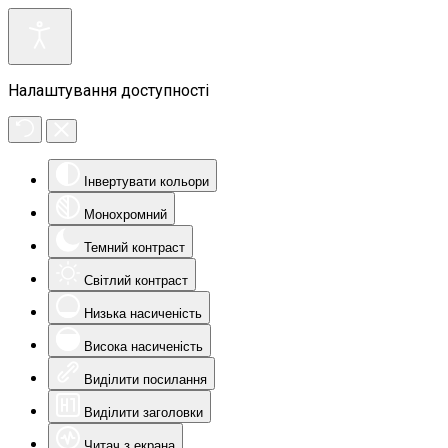
Налаштування доступності
Інвертувати кольори
Монохромний
Темний контраст
Світлий контраст
Низька насиченість
Висока насиченість
Виділити посилання
Виділити заголовки
Читач з екрана