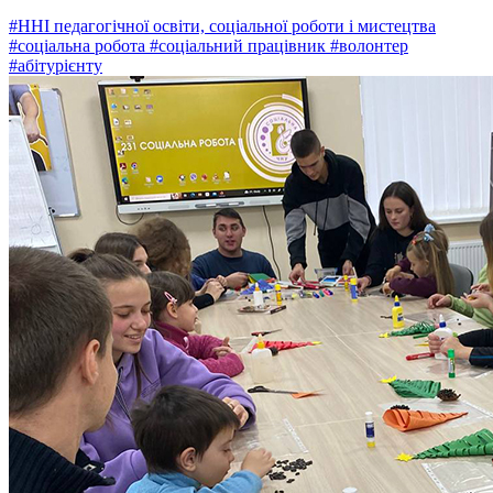
#ННІ педагогічної освіти, соціальної роботи і мистецтва
#соціальна робота
#соціальний працівник
#волонтер
#абітурієнту