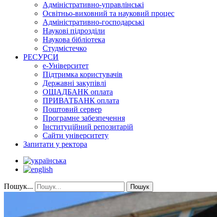
Адміністративно-управлінські
Освітньо-виховний та науковий процес
Адміністративно-господарські
Наукові підрозділи
Наукова бібліотека
Студмістечко
РЕСУРСИ
е-Університет
Підтримка користувачів
Державні закупівлі
ОЩАДБАНК оплата
ПРИВАТБАНК оплата
Поштовий сервер
Програмне забезпечення
Інституційний репозитарій
Сайти університету
Запитати у ректора
Пошук...
Пошук