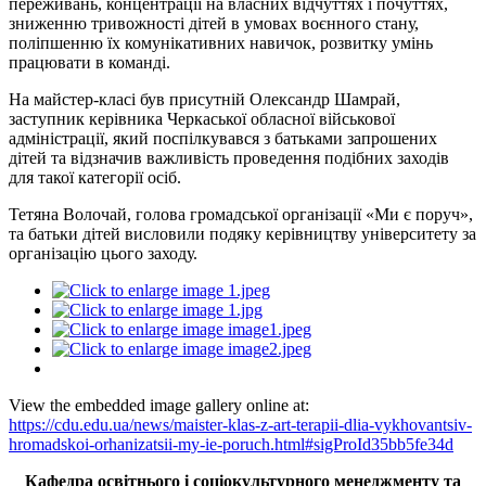
переживань, концентрації на власних відчуттях і почуттях,
зниженню тривожності дітей в умовах воєнного стану,
поліпшенню їх комунікативних навичок, розвитку умінь
працювати в команді.
На майстер-класі був присутній Олександр Шамрай,
заступник керівника Черкаської обласної військової
адміністрації, який поспілкувався з батьками запрошених
дітей та відзначив важливість проведення подібних заходів
для такої категорії осіб.
Тетяна Волочай, голова громадської організації «Ми є поруч»,
та батьки дітей висловили подяку керівництву університету за
організацію цього заходу.
View the embedded image gallery online at:
https://cdu.edu.ua/news/maister-klas-z-art-terapii-dlia-vykhovantsiv-
hromadskoi-orhanizatsii-my-ie-poruch.html#sigProId35bb5fe34d
Кафедра освітнього і соціокультурного менеджменту та