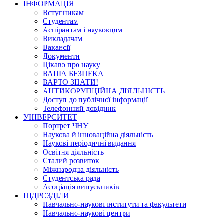
ІНФОРМАЦІЯ
Вступникам
Студентам
Аспірантам і науковцям
Викладачам
Вакансії
Документи
Цікаво про науку
ВАША БЕЗПЕКА
ВАРТО ЗНАТИ!
АНТИКОРУПЦІЙНА ДІЯЛЬНІСТЬ
Доступ до публічної інформації
Телефонний довідник
УНІВЕРСИТЕТ
Портрет ЧНУ
Наукова й інноваційна діяльність
Наукові періодичні видання
Освітня діяльність
Сталий розвиток
Міжнародна діяльність
Студентська рада
Асоціація випускників
ПІДРОЗДІЛИ
Навчально-наукові інститути та факультети
Навчально-наукові центри