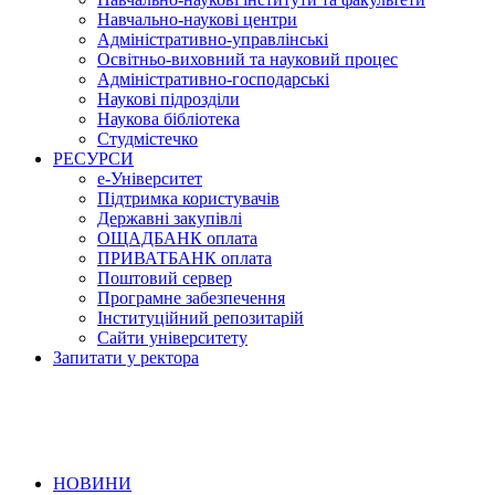
Навчально-наукові центри
Адміністративно-управлінські
Освітньо-виховний та науковий процес
Адміністративно-господарські
Наукові підрозділи
Наукова бібліотека
Студмістечко
РЕСУРСИ
е-Університет
Підтримка користувачів
Державні закупівлі
ОЩАДБАНК оплата
ПРИВАТБАНК оплата
Поштовий сервер
Програмне забезпечення
Інституційний репозитарій
Сайти університету
Запитати у ректора
НОВИНИ