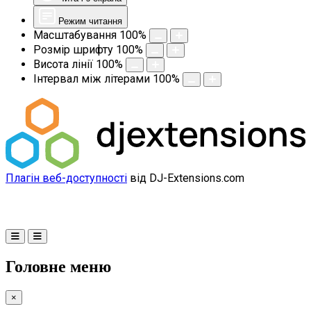
Режим читання
Масштабування
100
%
Розмір шрифту
100
%
Висота лінії
100
%
Інтервал між літерами
100
%
Плагін веб-доступності
від DJ-Extensions.com
Головне меню
×