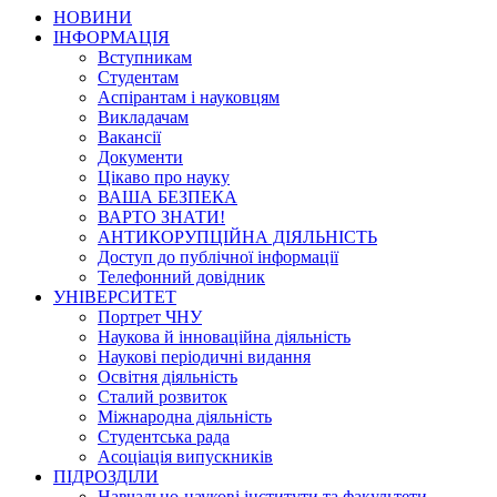
НОВИНИ
ІНФОРМАЦІЯ
Вступникам
Студентам
Аспірантам і науковцям
Викладачам
Вакансії
Документи
Цікаво про науку
ВАША БЕЗПЕКА
ВАРТО ЗНАТИ!
АНТИКОРУПЦІЙНА ДІЯЛЬНІСТЬ
Доступ до публічної інформації
Телефонний довідник
УНІВЕРСИТЕТ
Портрет ЧНУ
Наукова й інноваційна діяльність
Наукові періодичні видання
Освітня діяльність
Сталий розвиток
Міжнародна діяльність
Студентська рада
Асоціація випускників
ПІДРОЗДІЛИ
Навчально-наукові інститути та факультети