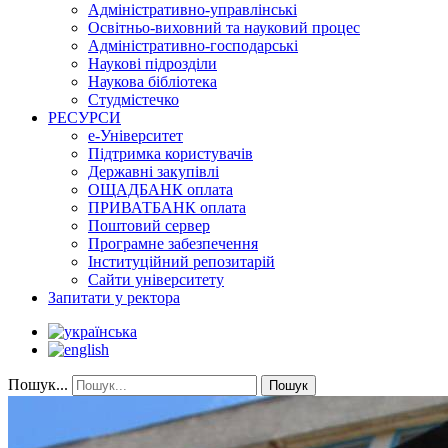
Адміністративно-управлінські
Освітньо-виховний та науковий процес
Адміністративно-господарські
Наукові підрозділи
Наукова бібліотека
Студмістечко
РЕСУРСИ
е-Університет
Підтримка користувачів
Державні закупівлі
ОЩАДБАНК оплата
ПРИВАТБАНК оплата
Поштовий сервер
Програмне забезпечення
Інституційний репозитарій
Сайти університету
Запитати у ректора
Пошук...
Пошук