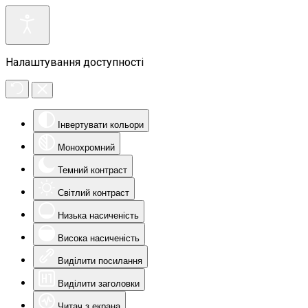
Налаштування доступності
Інвертувати кольори
Монохромний
Темний контраст
Світлий контраст
Низька насиченість
Висока насиченість
Виділити посилання
Виділити заголовки
Читач з екрана