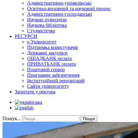
Адміністративно-управлінські
Освітньо-виховний та науковий процес
Адміністративно-господарські
Наукові підрозділи
Наукова бібліотека
Студмістечко
РЕСУРСИ
е-Університет
Підтримка користувачів
Державні закупівлі
ОЩАДБАНК оплата
ПРИВАТБАНК оплата
Поштовий сервер
Програмне забезпечення
Інституційний репозитарій
Сайти університету
Запитати у ректора
Пошук...
Пошук