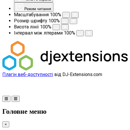
Режим читання
Масштабування
100
%
Розмір шрифту
100
%
Висота лінії
100
%
Інтервал між літерами
100
%
Плагін веб-доступності
від DJ-Extensions.com
Головне меню
×