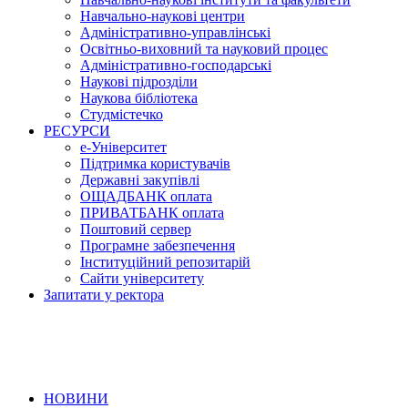
Навчально-наукові центри
Адміністративно-управлінські
Освітньо-виховний та науковий процес
Адміністративно-господарські
Наукові підрозділи
Наукова бібліотека
Студмістечко
РЕСУРСИ
е-Університет
Підтримка користувачів
Державні закупівлі
ОЩАДБАНК оплата
ПРИВАТБАНК оплата
Поштовий сервер
Програмне забезпечення
Інституційний репозитарій
Сайти університету
Запитати у ректора
НОВИНИ