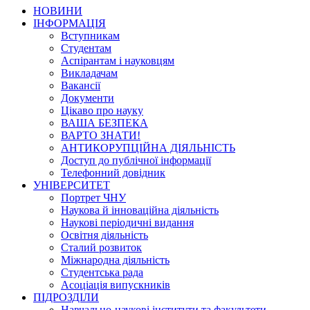
НОВИНИ
ІНФОРМАЦІЯ
Вступникам
Студентам
Аспірантам і науковцям
Викладачам
Вакансії
Документи
Цікаво про науку
ВАША БЕЗПЕКА
ВАРТО ЗНАТИ!
АНТИКОРУПЦІЙНА ДІЯЛЬНІСТЬ
Доступ до публічної інформації
Телефонний довідник
УНІВЕРСИТЕТ
Портрет ЧНУ
Наукова й інноваційна діяльність
Наукові періодичні видання
Освітня діяльність
Сталий розвиток
Міжнародна діяльність
Студентська рада
Асоціація випускників
ПІДРОЗДІЛИ
Навчально-наукові інститути та факультети