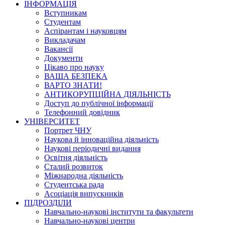
ІНФОРМАЦІЯ
Вступникам
Студентам
Аспірантам і науковцям
Викладачам
Вакансії
Документи
Цікаво про науку
ВАША БЕЗПЕКА
ВАРТО ЗНАТИ!
АНТИКОРУПЦІЙНА ДІЯЛЬНІСТЬ
Доступ до публічної інформації
Телефонний довідник
УНІВЕРСИТЕТ
Портрет ЧНУ
Наукова й інноваційна діяльність
Наукові періодичні видання
Освітня діяльність
Сталий розвиток
Міжнародна діяльність
Студентська рада
Асоціація випускників
ПІДРОЗДІЛИ
Навчально-наукові інститути та факультети
Навчально-наукові центри