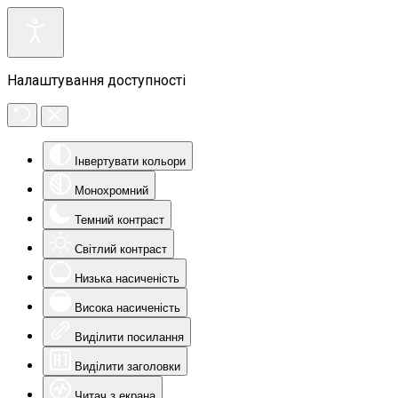
Налаштування доступності
Інвертувати кольори
Монохромний
Темний контраст
Світлий контраст
Низька насиченість
Висока насиченість
Виділити посилання
Виділити заголовки
Читач з екрана