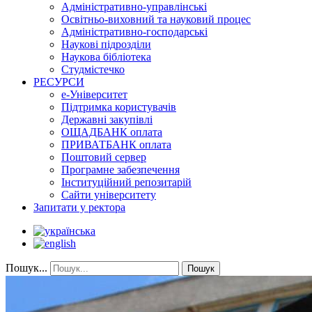
Адміністративно-управлінські
Освітньо-виховний та науковий процес
Адміністративно-господарські
Наукові підрозділи
Наукова бібліотека
Студмістечко
РЕСУРСИ
е-Університет
Підтримка користувачів
Державні закупівлі
ОЩАДБАНК оплата
ПРИВАТБАНК оплата
Поштовий сервер
Програмне забезпечення
Інституційний репозитарій
Сайти університету
Запитати у ректора
Пошук...
Пошук