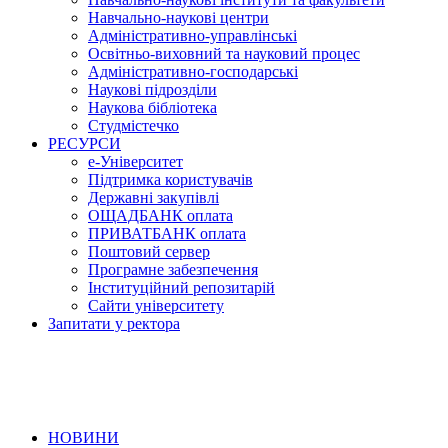
Навчально-наукові центри
Адміністративно-управлінські
Освітньо-виховний та науковий процес
Адміністративно-господарські
Наукові підрозділи
Наукова бібліотека
Студмістечко
РЕСУРСИ
е-Університет
Підтримка користувачів
Державні закупівлі
ОЩАДБАНК оплата
ПРИВАТБАНК оплата
Поштовий сервер
Програмне забезпечення
Інституційний репозитарій
Сайти університету
Запитати у ректора
НОВИНИ