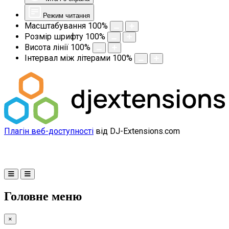
Режим читання
Масштабування
100
%
Розмір шрифту
100
%
Висота лінії
100
%
Інтервал між літерами
100
%
Плагін веб-доступності
від DJ-Extensions.com
Головне меню
×