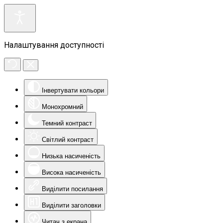
Налаштування доступності
Інвертувати кольори
Монохромний
Темний контраст
Світлий контраст
Низька насиченість
Висока насиченість
Виділити посилання
Виділити заголовки
Читач з екрана