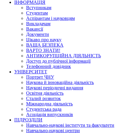
ІНФОРМАЦІЯ
Вступникам
Студентам
Аспірантам і науковцям
Викладачам
Вакансії
Документи
Цікаво про науку
ВАША БЕЗПЕКА
ВАРТО ЗНАТИ!
АНТИКОРУПЦІЙНА ДІЯЛЬНІСТЬ
Доступ до публічної інформації
Телефонний довідник
УНІВЕРСИТЕТ
Портрет ЧНУ
Наукова й інноваційна діяльність
Наукові періодичні видання
Освітня діяльність
Сталий розвиток
Міжнародна діяльність
Студентська рада
Асоціація випускників
ПІДРОЗДІЛИ
Навчально-наукові інститути та факультети
Навчально-наукові центри