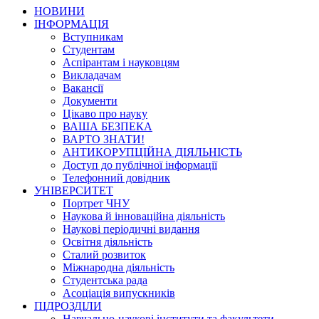
НОВИНИ
ІНФОРМАЦІЯ
Вступникам
Студентам
Аспірантам і науковцям
Викладачам
Вакансії
Документи
Цікаво про науку
ВАША БЕЗПЕКА
ВАРТО ЗНАТИ!
АНТИКОРУПЦІЙНА ДІЯЛЬНІСТЬ
Доступ до публічної інформації
Телефонний довідник
УНІВЕРСИТЕТ
Портрет ЧНУ
Наукова й інноваційна діяльність
Наукові періодичні видання
Освітня діяльність
Сталий розвиток
Міжнародна діяльність
Студентська рада
Асоціація випускників
ПІДРОЗДІЛИ
Навчально-наукові інститути та факультети