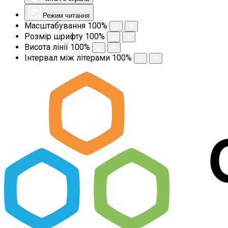
Режим читання
Масштабування
100
%
Розмір шрифту
100
%
Висота лінії
100
%
Інтервал між літерами
100
%