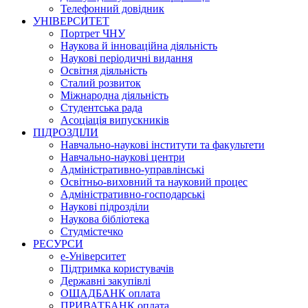
Телефонний довідник
УНІВЕРСИТЕТ
Портрет ЧНУ
Наукова й інноваційна діяльність
Наукові періодичні видання
Освітня діяльність
Сталий розвиток
Міжнародна діяльність
Студентська рада
Асоціація випускників
ПІДРОЗДІЛИ
Навчально-наукові інститути та факультети
Навчально-наукові центри
Адміністративно-управлінські
Освітньо-виховний та науковий процес
Адміністративно-господарські
Наукові підрозділи
Наукова бібліотека
Студмістечко
РЕСУРСИ
е-Університет
Підтримка користувачів
Державні закупівлі
ОЩАДБАНК оплата
ПРИВАТБАНК оплата