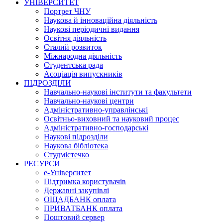
УНІВЕРСИТЕТ
Портрет ЧНУ
Наукова й інноваційна діяльність
Наукові періодичні видання
Освітня діяльність
Сталий розвиток
Міжнародна діяльність
Студентська рада
Асоціація випускників
ПІДРОЗДІЛИ
Навчально-наукові інститути та факультети
Навчально-наукові центри
Адміністративно-управлінські
Освітньо-виховний та науковий процес
Адміністративно-господарські
Наукові підрозділи
Наукова бібліотека
Студмістечко
РЕСУРСИ
е-Університет
Підтримка користувачів
Державні закупівлі
ОЩАДБАНК оплата
ПРИВАТБАНК оплата
Поштовий сервер