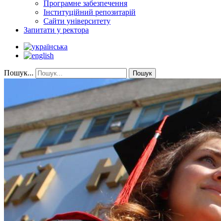
Програмне забезпечення
Інституційний репозитарій
Сайти університету
Запитати у ректора
Пошук...
Пошук