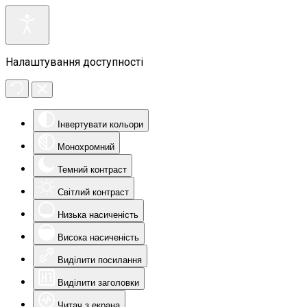
Налаштування доступності
Інвертувати кольори
Монохромний
Темний контраст
Світлий контраст
Низька насиченість
Висока насиченість
Виділити посилання
Виділити заголовки
Читач з екрана