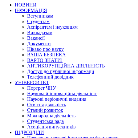
НОВИНИ
ІНФОРМАЦІЯ
Вступникам
Студентам
Аспірантам і науковцям
Викладачам
Вакансії
Документи
Цікаво про науку
ВАША БЕЗПЕКА
ВАРТО ЗНАТИ!
АНТИКОРУПЦІЙНА ДІЯЛЬНІСТЬ
Доступ до публічної інформації
Телефонний довідник
УНІВЕРСИТЕТ
Портрет ЧНУ
Наукова й інноваційна діяльність
Наукові періодичні видання
Освітня діяльність
Сталий розвиток
Міжнародна діяльність
Студентська рада
Асоціація випускників
ПІДРОЗДІЛИ
Навчально-наукові інститути та факультети