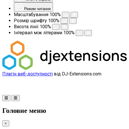
Режим читання
Масштабування
100
%
Розмір шрифту
100
%
Висота лінії
100
%
Інтервал між літерами
100
%
Плагін веб-доступності
від DJ-Extensions.com
Головне меню
×