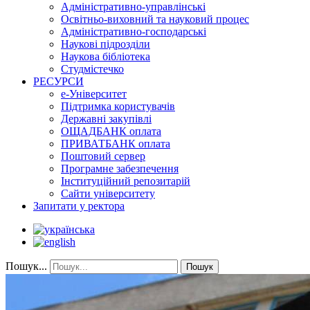
Адміністративно-управлінські
Освітньо-виховний та науковий процес
Адміністративно-господарські
Наукові підрозділи
Наукова бібліотека
Студмістечко
РЕСУРСИ
е-Університет
Підтримка користувачів
Державні закупівлі
ОЩАДБАНК оплата
ПРИВАТБАНК оплата
Поштовий сервер
Програмне забезпечення
Інституційний репозитарій
Сайти університету
Запитати у ректора
Пошук...
Пошук