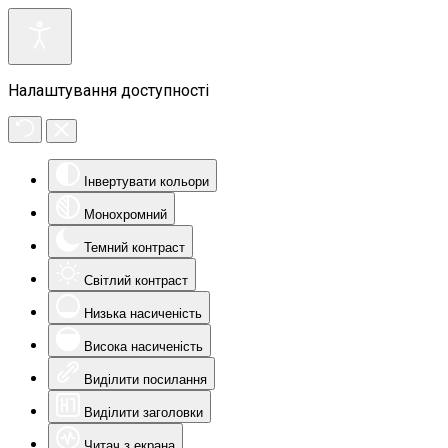
Налаштування доступності
Інвертувати кольори
Монохромний
Темний контраст
Світлий контраст
Низька насиченість
Висока насиченість
Виділити посилання
Виділити заголовки
Читач з екрана