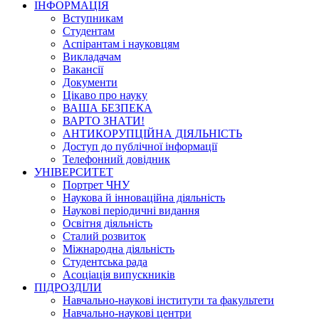
ІНФОРМАЦІЯ
Вступникам
Студентам
Аспірантам і науковцям
Викладачам
Вакансії
Документи
Цікаво про науку
ВАША БЕЗПЕКА
ВАРТО ЗНАТИ!
АНТИКОРУПЦІЙНА ДІЯЛЬНІСТЬ
Доступ до публічної інформації
Телефонний довідник
УНІВЕРСИТЕТ
Портрет ЧНУ
Наукова й інноваційна діяльність
Наукові періодичні видання
Освітня діяльність
Сталий розвиток
Міжнародна діяльність
Студентська рада
Асоціація випускників
ПІДРОЗДІЛИ
Навчально-наукові інститути та факультети
Навчально-наукові центри