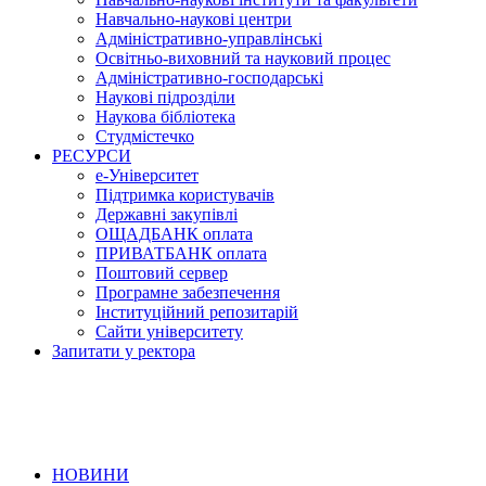
Навчально-наукові центри
Адміністративно-управлінські
Освітньо-виховний та науковий процес
Адміністративно-господарські
Наукові підрозділи
Наукова бібліотека
Студмістечко
РЕСУРСИ
е-Університет
Підтримка користувачів
Державні закупівлі
ОЩАДБАНК оплата
ПРИВАТБАНК оплата
Поштовий сервер
Програмне забезпечення
Інституційний репозитарій
Сайти університету
Запитати у ректора
НОВИНИ