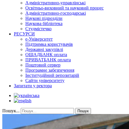
Адміністративно-управлінські
Освітньо-виховний та науковий процес
Адміністративно-господарські
Наукові підрозділи
Наукова бібліотека
Студмістечко
РЕСУРСИ
е-Університет
Підтримка користувачів
Державні закупівлі
ОЩАДБАНК оплата
ПРИВАТБАНК оплата
Поштовий сервер
Програмне забезпечення
Інституційний репозитарій
Сайти університету
Запитати у ректора
Пошук...
Пошук