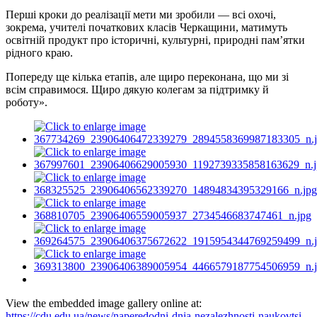
Перші кроки до реалізації мети ми зробили — всі охочі,
зокрема, учителі початкових класів Черкащини, матимуть
освітній продукт про історичні, культурні, природні пам’ятки
рідного краю.
Попереду ще кілька етапів, але щиро переконана, що ми зі
всім справимося. Щиро дякую колегам за підтримку й
роботу».
View the embedded image gallery online at:
https://cdu.edu.ua/news/naperedodni-dnia-nezalezhnosti-naukovtsi-