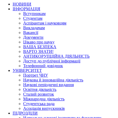
НОВИНИ
ІНФОРМАЦІЯ
Вступникам
Студентам
Аспірантам і науковцям
Викладачам
Вакансії
Документи
Цікаво про науку
ВАША БЕЗПЕКА
ВАРТО ЗНАТИ!
АНТИКОРУПЦІЙНА ДІЯЛЬНІСТЬ
Доступ до публічної інформації
Телефонний довідник
УНІВЕРСИТЕТ
Портрет ЧНУ
Наукова й інноваційна діяльність
Наукові періодичні видання
Освітня діяльність
Сталий розвиток
Міжнародна діяльність
Студентська рада
Асоціація випускників
ПІДРОЗДІЛИ
Навчально-наукові інститути та факультети