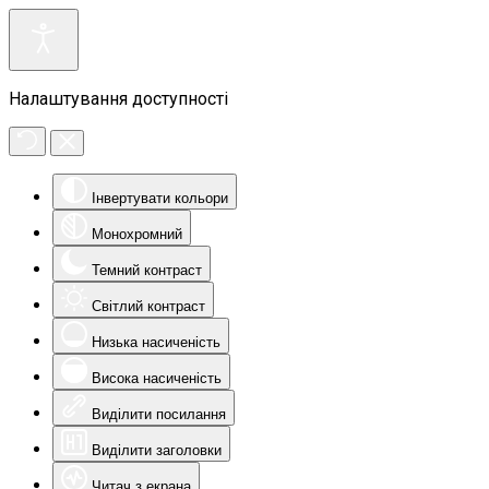
Налаштування доступності
Інвертувати кольори
Монохромний
Темний контраст
Світлий контраст
Низька насиченість
Висока насиченість
Виділити посилання
Виділити заголовки
Читач з екрана