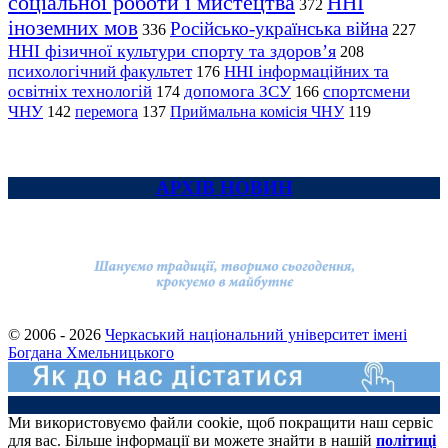
соціальної роботи і мистецтва
ННІ
372
іноземних мов
Російсько-українська війна
336
227
ННІ фізичної культури спорту та здоров’я
208
психологічний факультет
ННІ інформаційних та
176
освітніх технологій
допомога ЗСУ
спортсмени
174
166
ЧНУ
перемога
142
137
Приймальна комісія ЧНУ
119
АРХІВ НОВИН
© 2006 - 2026
Черкаський національний університет імені
Богдана Хмельницького
Ми використовуємо файли cookie, щоб покращити наш сервіс
для вас. Більше інформації ви можете знайти в нашій
політиці