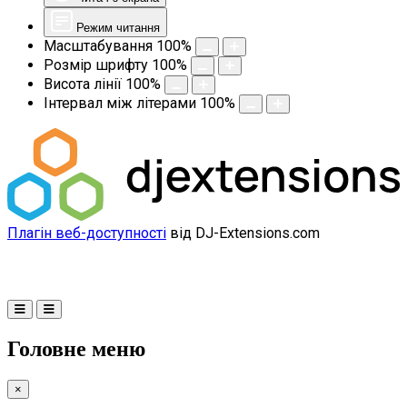
Режим читання
Масштабування
100
%
Розмір шрифту
100
%
Висота лінії
100
%
Інтервал між літерами
100
%
Плагін веб-доступності
від DJ-Extensions.com
Головне меню
×