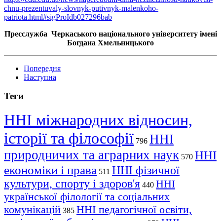
chnu-prezentuvaly-slovnyk-putivnyk-malenkoho-
patriota.html#sigProIdb027296bab
Пресслужба Черкаського національного університету імені
Богдана Хмельницького
Попередня
Наступна
Теги
ННІ міжнародних відносин,
історії та філософії
ННІ
796
природничих та аграрних наук
ННІ
570
економіки і права
ННІ фізичної
511
культури, спорту і здоров'я
ННІ
440
української філології та соціальних
комунікацій
ННІ педагогічної освіти,
385