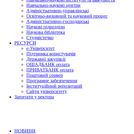
Навчально-наукові центри
Адміністративно-управлінські
Освітньо-виховний та науковий процес
Адміністративно-господарські
Наукові підрозділи
Наукова бібліотека
Студмістечко
РЕСУРСИ
е-Університет
Підтримка користувачів
Державні закупівлі
ОЩАДБАНК оплата
ПРИВАТБАНК оплата
Поштовий сервер
Програмне забезпечення
Інституційний репозитарій
Сайти університету
Запитати у ректора
НОВИНИ