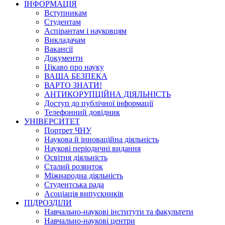
ІНФОРМАЦІЯ
Вступникам
Студентам
Аспірантам і науковцям
Викладачам
Вакансії
Документи
Цікаво про науку
ВАША БЕЗПЕКА
ВАРТО ЗНАТИ!
АНТИКОРУПЦІЙНА ДІЯЛЬНІСТЬ
Доступ до публічної інформації
Телефонний довідник
УНІВЕРСИТЕТ
Портрет ЧНУ
Наукова й інноваційна діяльність
Наукові періодичні видання
Освітня діяльність
Сталий розвиток
Міжнародна діяльність
Студентська рада
Асоціація випускників
ПІДРОЗДІЛИ
Навчально-наукові інститути та факультети
Навчально-наукові центри