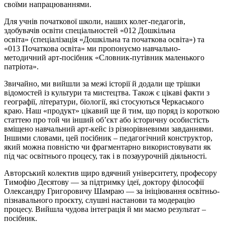
своїми напрацюваннями.
Для учнів початкової школи, наших колег-педагогів,
здобувачів освіти спеціальностей «012 Дошкільна
освіта» (спеціалізація «Дошкільна та початкова освіта») та
«013 Початкова освіта» ми пропонуємо навчально-
методичний арт-посібник «Словник-путівник маленького
патріота».
Звичайно, ми вийшли за межі історії й додали ще трішки
відомостей із культури та мистецтва. Також є цікаві факти з
географії, літератури, біології, які стосуються Черкаського
краю. Наш «продукт» цікавий ще й тим, що поряд із короткою
статтею про той чи інший об’єкт або історичну особистість
вміщено навчальний арт-кейс із різнорівневими завданнями.
Іншими словами, цей посібник – педагогічний конструктор,
який можна повністю чи фрагментарно використовувати як
під час освітнього процесу, так і в позауурочній діяльності.
Авторський колектив щиро вдячний університету, професору
Тимофію Десятову — за підтримку ідеї, доктору філософії
Олександру Григоровичу Шамраю — за ініціювання освітньо-
пізнавального проєкту, слушні настанови та модерацію
процесу. Вийшла чудова інтеграція й ми маємо результат –
посібник.