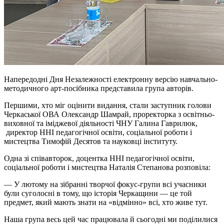
Напередодні Дня Незалежності електронну версію навчально-
методичного арт-посібника представила група авторів.
Першими, хто міг оцінити видання, стали заступник голови
Черкаської ОВА Олександр Шамрай, проректорка з освітньо-
виховної та іміджевої діяльності ЧНУ Галина Гаврилюк,
директор ННІ педагогічної освіти, соціальної роботи і
мистецтва Тимофій Десятов та науковці інституту.
Одна зі співавторок, доцентка ННІ педагогічної освіти,
соціальної роботи і мистецтва Наталія Степанова розповіла:
— У лютому на зібранні творчої фокус-групи всі учасники
були суголосні в тому, що історія Черкащини — це той
предмет, який мають знати на «відмінно» всі, хто живе тут.
Наша група весь цей час працювала й сьогодні ми поділилися