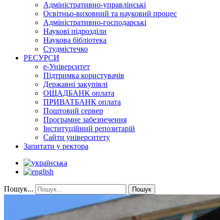
Адміністративно-управлінські
Освітньо-виховний та науковий процес
Адміністративно-господарські
Наукові підрозділи
Наукова бібліотека
Студмістечко
РЕСУРСИ
е-Університет
Підтримка користувачів
Державні закупівлі
ОЩАДБАНК оплата
ПРИВАТБАНК оплата
Поштовий сервер
Програмне забезпечення
Інституційний репозитарій
Сайти університету
Запитати у ректора
Пошук...
Пошук