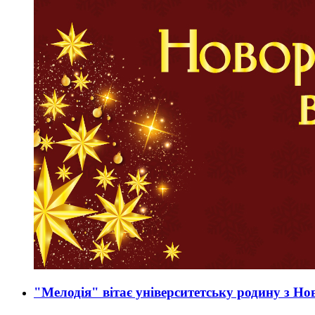
"Мелодія" вітає університетську родину з Но