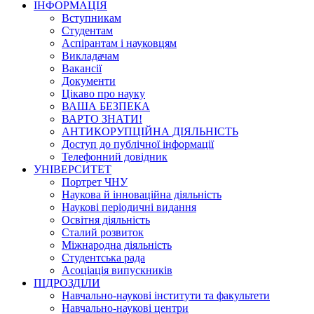
ІНФОРМАЦІЯ
Вступникам
Студентам
Аспірантам і науковцям
Викладачам
Вакансії
Документи
Цікаво про науку
ВАША БЕЗПЕКА
ВАРТО ЗНАТИ!
АНТИКОРУПЦІЙНА ДІЯЛЬНІСТЬ
Доступ до публічної інформації
Телефонний довідник
УНІВЕРСИТЕТ
Портрет ЧНУ
Наукова й інноваційна діяльність
Наукові періодичні видання
Освітня діяльність
Сталий розвиток
Міжнародна діяльність
Студентська рада
Асоціація випускників
ПІДРОЗДІЛИ
Навчально-наукові інститути та факультети
Навчально-наукові центри