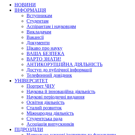
НОВИНИ
ІНФОРМАЦІЯ
Вступникам
Студентам
Аспірантам і науковцям
Викладачам
Вакансії
Документи
Цікаво про науку
ВАША БЕЗПЕКА
ВАРТО ЗНАТИ!
АНТИКОРУПЦІЙНА ДІЯЛЬНІСТЬ
Доступ до публічної інформації
Телефонний довідник
УНІВЕРСИТЕТ
Портрет ЧНУ
Наукова й інноваційна діяльність
Наукові періодичні видання
Освітня діяльність
Сталий розвиток
Міжнародна діяльність
Студентська рада
Асоціація випускників
ПІДРОЗДІЛИ
Навчально-наукові інститути та факультети