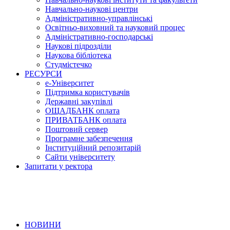
Навчально-наукові центри
Адміністративно-управлінські
Освітньо-виховний та науковий процес
Адміністративно-господарські
Наукові підрозділи
Наукова бібліотека
Студмістечко
РЕСУРСИ
е-Університет
Підтримка користувачів
Державні закупівлі
ОЩАДБАНК оплата
ПРИВАТБАНК оплата
Поштовий сервер
Програмне забезпечення
Інституційний репозитарій
Сайти університету
Запитати у ректора
НОВИНИ