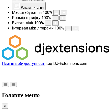
Режим читання
Масштабування
100
%
Розмір шрифту
100
%
Висота лінії
100
%
Інтервал між літерами
100
%
Плагін веб-доступності
від DJ-Extensions.com
Головне меню
×