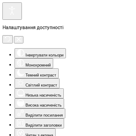
Налаштування доступності
Інвертувати кольори
Монохромний
Темний контраст
Світлий контраст
Низька насиченість
Висока насиченість
Виділити посилання
Виділити заголовки
Читач з екрана