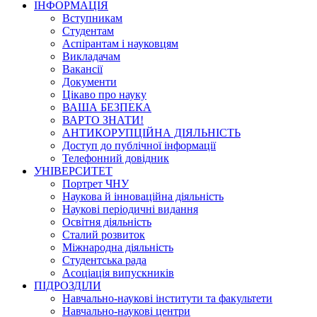
ІНФОРМАЦІЯ
Вступникам
Студентам
Аспірантам і науковцям
Викладачам
Вакансії
Документи
Цікаво про науку
ВАША БЕЗПЕКА
ВАРТО ЗНАТИ!
АНТИКОРУПЦІЙНА ДІЯЛЬНІСТЬ
Доступ до публічної інформації
Телефонний довідник
УНІВЕРСИТЕТ
Портрет ЧНУ
Наукова й інноваційна діяльність
Наукові періодичні видання
Освітня діяльність
Сталий розвиток
Міжнародна діяльність
Студентська рада
Асоціація випускників
ПІДРОЗДІЛИ
Навчально-наукові інститути та факультети
Навчально-наукові центри