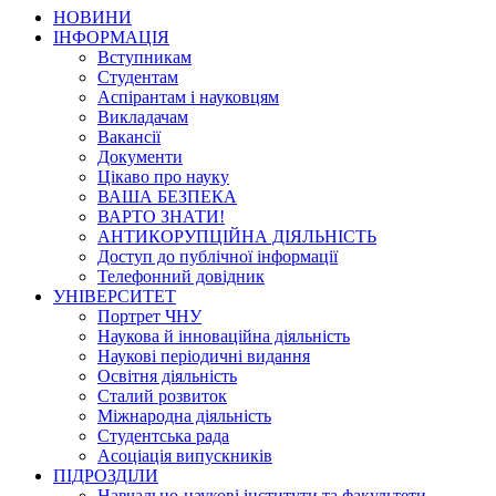
НОВИНИ
ІНФОРМАЦІЯ
Вступникам
Студентам
Аспірантам і науковцям
Викладачам
Вакансії
Документи
Цікаво про науку
ВАША БЕЗПЕКА
ВАРТО ЗНАТИ!
АНТИКОРУПЦІЙНА ДІЯЛЬНІСТЬ
Доступ до публічної інформації
Телефонний довідник
УНІВЕРСИТЕТ
Портрет ЧНУ
Наукова й інноваційна діяльність
Наукові періодичні видання
Освітня діяльність
Сталий розвиток
Міжнародна діяльність
Студентська рада
Асоціація випускників
ПІДРОЗДІЛИ
Навчально-наукові інститути та факультети