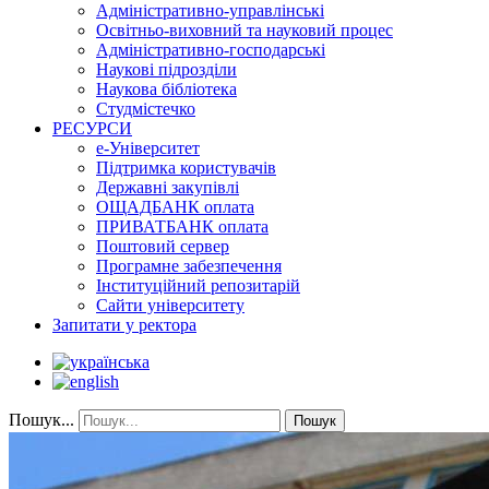
Адміністративно-управлінські
Освітньо-виховний та науковий процес
Адміністративно-господарські
Наукові підрозділи
Наукова бібліотека
Студмістечко
РЕСУРСИ
е-Університет
Підтримка користувачів
Державні закупівлі
ОЩАДБАНК оплата
ПРИВАТБАНК оплата
Поштовий сервер
Програмне забезпечення
Інституційний репозитарій
Сайти університету
Запитати у ректора
Пошук...
Пошук