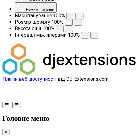
Режим читання
Масштабування
100
%
Розмір шрифту
100
%
Висота лінії
100
%
Інтервал між літерами
100
%
Плагін веб-доступності
від DJ-Extensions.com
Головне меню
×