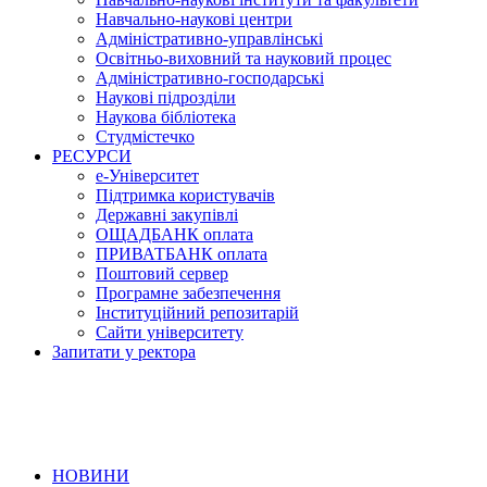
Навчально-наукові центри
Адміністративно-управлінські
Освітньо-виховний та науковий процес
Адміністративно-господарські
Наукові підрозділи
Наукова бібліотека
Студмістечко
РЕСУРСИ
е-Університет
Підтримка користувачів
Державні закупівлі
ОЩАДБАНК оплата
ПРИВАТБАНК оплата
Поштовий сервер
Програмне забезпечення
Інституційний репозитарій
Сайти університету
Запитати у ректора
НОВИНИ