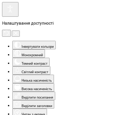
Налаштування доступності
Інвертувати кольори
Монохромний
Темний контраст
Світлий контраст
Низька насиченість
Висока насиченість
Виділити посилання
Виділити заголовки
Читач з екрана