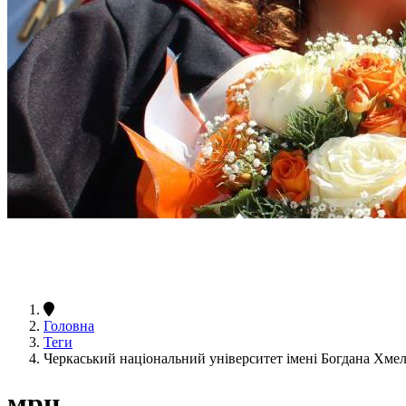
Головна
Теги
Черкаський національний університет імені Богдана Хм
мрц