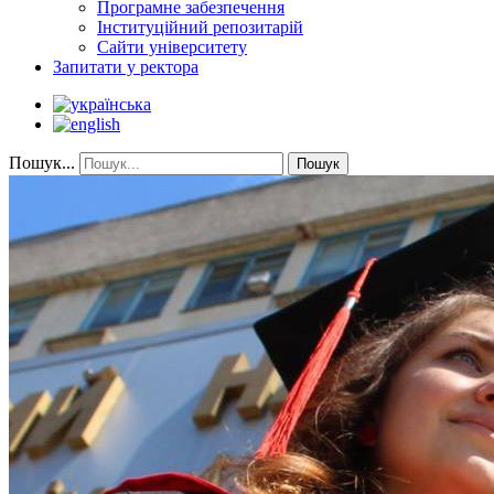
Програмне забезпечення
Інституційний репозитарій
Сайти університету
Запитати у ректора
Пошук...
Пошук