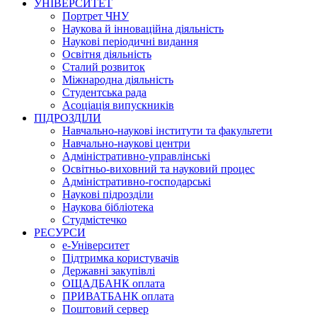
УНІВЕРСИТЕТ
Портрет ЧНУ
Наукова й інноваційна діяльність
Наукові періодичні видання
Освітня діяльність
Сталий розвиток
Міжнародна діяльність
Студентська рада
Асоціація випускників
ПІДРОЗДІЛИ
Навчально-наукові інститути та факультети
Навчально-наукові центри
Адміністративно-управлінські
Освітньо-виховний та науковий процес
Адміністративно-господарські
Наукові підрозділи
Наукова бібліотека
Студмістечко
РЕСУРСИ
е-Університет
Підтримка користувачів
Державні закупівлі
ОЩАДБАНК оплата
ПРИВАТБАНК оплата
Поштовий сервер