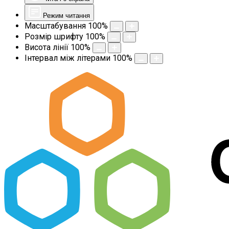
Режим читання
Масштабування
100
%
Розмір шрифту
100
%
Висота лінії
100
%
Інтервал між літерами
100
%