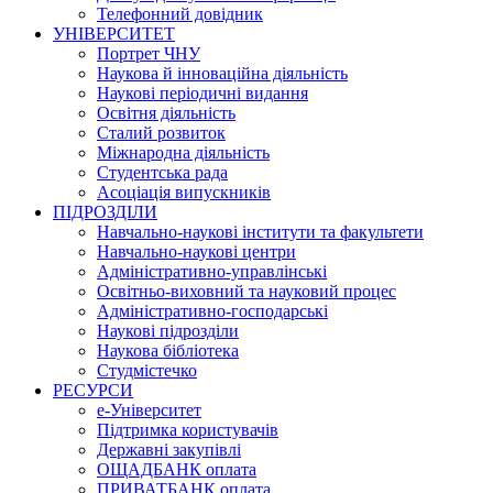
Телефонний довідник
УНІВЕРСИТЕТ
Портрет ЧНУ
Наукова й інноваційна діяльність
Наукові періодичні видання
Освітня діяльність
Сталий розвиток
Міжнародна діяльність
Студентська рада
Асоціація випускників
ПІДРОЗДІЛИ
Навчально-наукові інститути та факультети
Навчально-наукові центри
Адміністративно-управлінські
Освітньо-виховний та науковий процес
Адміністративно-господарські
Наукові підрозділи
Наукова бібліотека
Студмістечко
РЕСУРСИ
е-Університет
Підтримка користувачів
Державні закупівлі
ОЩАДБАНК оплата
ПРИВАТБАНК оплата