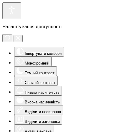
Налаштування доступності
Інвертувати кольори
Монохромний
Темний контраст
Світлий контраст
Низька насиченість
Висока насиченість
Виділити посилання
Виділити заголовки
Читач з екрана