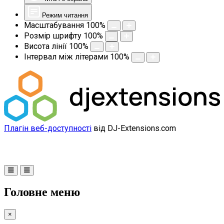
Режим читання
Масштабування
100
%
Розмір шрифту
100
%
Висота лінії
100
%
Інтервал між літерами
100
%
Плагін веб-доступності
від DJ-Extensions.com
Головне меню
×