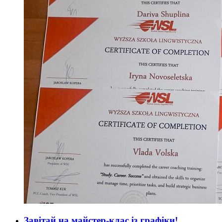
Завітай на майстер-клас із графіки!