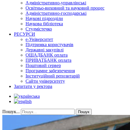
Адміністративно-управлінські
Освітньо-виховний та науковий процес
Адміністративно-господарські
Наукові підрозділи
Наукова бібліотека
Студмістечко
РЕСУРСИ
е-Університет
Підтримка користувачів
Державні закупівлі
ОЩАДБАНК оплата
ПРИВАТБАНК оплата
Поштовий сервер
Програмне забезпечення
Інституційний репозитарій
Сайти університету
Запитати у ректора
Пошук...
Пошук