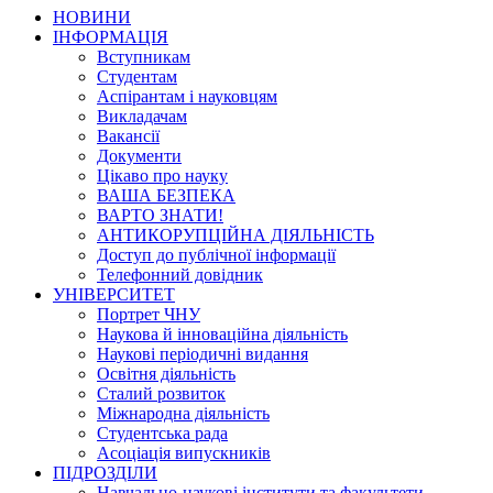
НОВИНИ
ІНФОРМАЦІЯ
Вступникам
Студентам
Аспірантам і науковцям
Викладачам
Вакансії
Документи
Цікаво про науку
ВАША БЕЗПЕКА
ВАРТО ЗНАТИ!
АНТИКОРУПЦІЙНА ДІЯЛЬНІСТЬ
Доступ до публічної інформації
Телефонний довідник
УНІВЕРСИТЕТ
Портрет ЧНУ
Наукова й інноваційна діяльність
Наукові періодичні видання
Освітня діяльність
Сталий розвиток
Міжнародна діяльність
Студентська рада
Асоціація випускників
ПІДРОЗДІЛИ
Навчально-наукові інститути та факультети