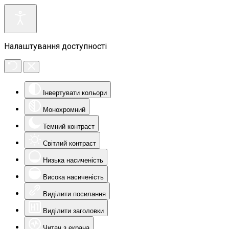
Налаштування доступності
Інвертувати кольори
Монохромний
Темний контраст
Світлий контраст
Низька насиченість
Висока насиченість
Виділити посилання
Виділити заголовки
Читач з екрана