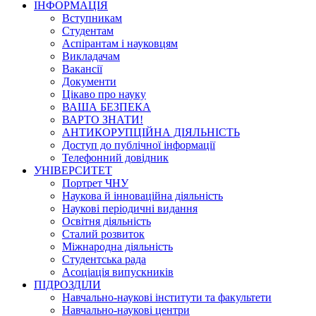
ІНФОРМАЦІЯ
Вступникам
Студентам
Аспірантам і науковцям
Викладачам
Вакансії
Документи
Цікаво про науку
ВАША БЕЗПЕКА
ВАРТО ЗНАТИ!
АНТИКОРУПЦІЙНА ДІЯЛЬНІСТЬ
Доступ до публічної інформації
Телефонний довідник
УНІВЕРСИТЕТ
Портрет ЧНУ
Наукова й інноваційна діяльність
Наукові періодичні видання
Освітня діяльність
Сталий розвиток
Міжнародна діяльність
Студентська рада
Асоціація випускників
ПІДРОЗДІЛИ
Навчально-наукові інститути та факультети
Навчально-наукові центри