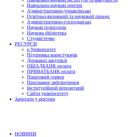
Навчально-наукові центри
Адміністративно-управлінські
Освітньо-виховний та науковий процес
Адміністративно-господарські
Наукові підрозділи
Наукова бібліотека
Студмістечко
РЕСУРСИ
е-Університет
Підтримка користувачів
Державні закупівлі
ОЩАДБАНК оплата
ПРИВАТБАНК оплата
Поштовий сервер
Програмне забезпечення
Інституційний репозитарій
Сайти університету
Запитати у ректора
НОВИНИ