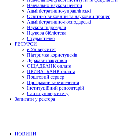
Навчально-наукові центри
Адміністративно-управлінські
Освітньо-виховний та науковий процес
Адміністративно-господарські
Наукові підрозділи
Наукова бібліотека
Студмістечко
РЕСУРСИ
е-Університет
Підтримка користувачів
Державні закупівлі
ОЩАДБАНК оплата
ПРИВАТБАНК оплата
Поштовий сервер
Програмне забезпечення
Інституційний репозитарій
Сайти університету
Запитати у ректора
НОВИНИ