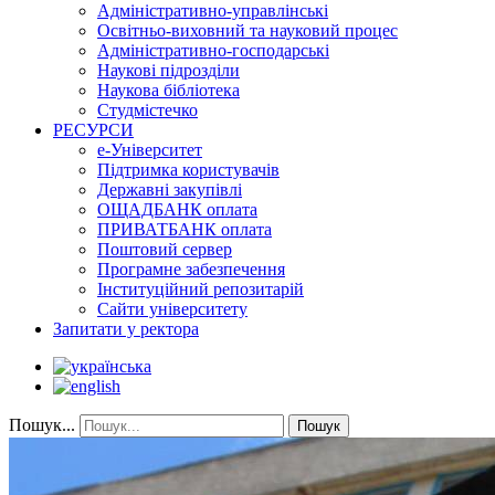
Адміністративно-управлінські
Освітньо-виховний та науковий процес
Адміністративно-господарські
Наукові підрозділи
Наукова бібліотека
Студмістечко
РЕСУРСИ
е-Університет
Підтримка користувачів
Державні закупівлі
ОЩАДБАНК оплата
ПРИВАТБАНК оплата
Поштовий сервер
Програмне забезпечення
Інституційний репозитарій
Сайти університету
Запитати у ректора
Пошук...
Пошук