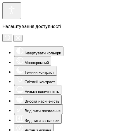
Налаштування доступності
Інвертувати кольори
Монохромний
Темний контраст
Світлий контраст
Низька насиченість
Висока насиченість
Виділити посилання
Виділити заголовки
Читач з екрана