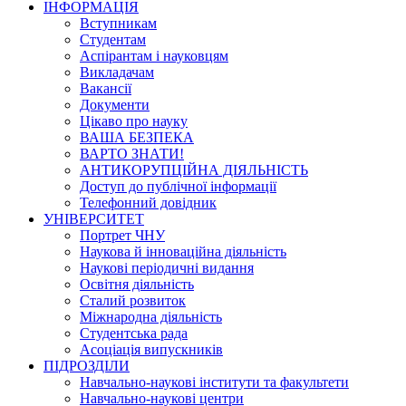
ІНФОРМАЦІЯ
Вступникам
Студентам
Аспірантам і науковцям
Викладачам
Вакансії
Документи
Цікаво про науку
ВАША БЕЗПЕКА
ВАРТО ЗНАТИ!
АНТИКОРУПЦІЙНА ДІЯЛЬНІСТЬ
Доступ до публічної інформації
Телефонний довідник
УНІВЕРСИТЕТ
Портрет ЧНУ
Наукова й інноваційна діяльність
Наукові періодичні видання
Освітня діяльність
Сталий розвиток
Міжнародна діяльність
Студентська рада
Асоціація випускників
ПІДРОЗДІЛИ
Навчально-наукові інститути та факультети
Навчально-наукові центри