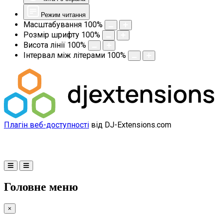
Режим читання
Масштабування
100
%
Розмір шрифту
100
%
Висота лінії
100
%
Інтервал між літерами
100
%
Плагін веб-доступності
від DJ-Extensions.com
Головне меню
×