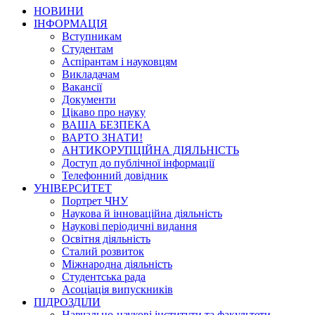
НОВИНИ
ІНФОРМАЦІЯ
Вступникам
Студентам
Аспірантам і науковцям
Викладачам
Вакансії
Документи
Цікаво про науку
ВАША БЕЗПЕКА
ВАРТО ЗНАТИ!
АНТИКОРУПЦІЙНА ДІЯЛЬНІСТЬ
Доступ до публічної інформації
Телефонний довідник
УНІВЕРСИТЕТ
Портрет ЧНУ
Наукова й інноваційна діяльність
Наукові періодичні видання
Освітня діяльність
Сталий розвиток
Міжнародна діяльність
Студентська рада
Асоціація випускників
ПІДРОЗДІЛИ
Навчально-наукові інститути та факультети