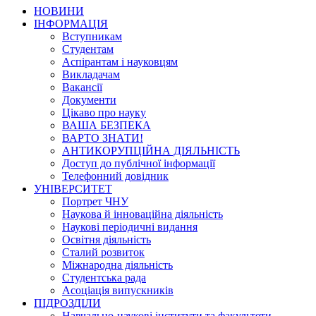
НОВИНИ
ІНФОРМАЦІЯ
Вступникам
Студентам
Аспірантам і науковцям
Викладачам
Вакансії
Документи
Цікаво про науку
ВАША БЕЗПЕКА
ВАРТО ЗНАТИ!
АНТИКОРУПЦІЙНА ДІЯЛЬНІСТЬ
Доступ до публічної інформації
Телефонний довідник
УНІВЕРСИТЕТ
Портрет ЧНУ
Наукова й інноваційна діяльність
Наукові періодичні видання
Освітня діяльність
Сталий розвиток
Міжнародна діяльність
Студентська рада
Асоціація випускників
ПІДРОЗДІЛИ
Навчально-наукові інститути та факультети