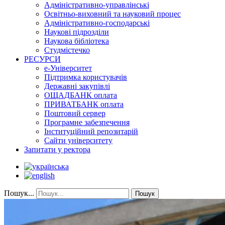
Адміністративно-управлінські
Освітньо-виховний та науковий процес
Адміністративно-господарські
Наукові підрозділи
Наукова бібліотека
Студмістечко
РЕСУРСИ
е-Університет
Підтримка користувачів
Державні закупівлі
ОЩАДБАНК оплата
ПРИВАТБАНК оплата
Поштовий сервер
Програмне забезпечення
Інституційний репозитарій
Сайти університету
Запитати у ректора
Пошук...
Пошук