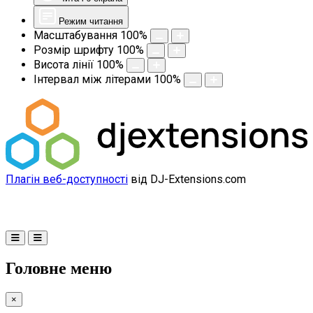
Режим читання
Масштабування
100
%
Розмір шрифту
100
%
Висота лінії
100
%
Інтервал між літерами
100
%
Плагін веб-доступності
від DJ-Extensions.com
Головне меню
×