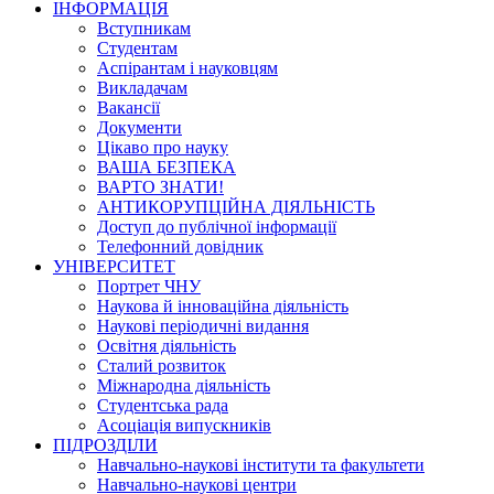
ІНФОРМАЦІЯ
Вступникам
Студентам
Аспірантам і науковцям
Викладачам
Вакансії
Документи
Цікаво про науку
ВАША БЕЗПЕКА
ВАРТО ЗНАТИ!
АНТИКОРУПЦІЙНА ДІЯЛЬНІСТЬ
Доступ до публічної інформації
Телефонний довідник
УНІВЕРСИТЕТ
Портрет ЧНУ
Наукова й інноваційна діяльність
Наукові періодичні видання
Освітня діяльність
Сталий розвиток
Міжнародна діяльність
Студентська рада
Асоціація випускників
ПІДРОЗДІЛИ
Навчально-наукові інститути та факультети
Навчально-наукові центри