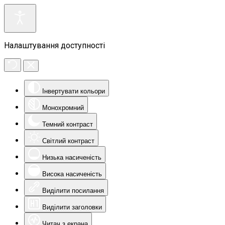
Налаштування доступності
Інвертувати кольори
Монохромний
Темний контраст
Світлий контраст
Низька насиченість
Висока насиченість
Виділити посилання
Виділити заголовки
Читач з екрана