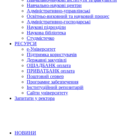
Навчально-наукові центри
Адміністративно-управлінські
Освітньо-виховний та науковий процес
Адміністративно-господарські
Наукові підрозділи
Наукова бібліотека
Студмістечко
РЕСУРСИ
е-Університет
Підтримка користувачів
Державні закупівлі
ОЩАДБАНК оплата
ПРИВАТБАНК оплата
Поштовий сервер
Програмне забезпечення
Інституційний репозитарій
Сайти університету
Запитати у ректора
НОВИНИ