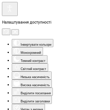
Налаштування доступності
Інвертувати кольори
Монохромний
Темний контраст
Світлий контраст
Низька насиченість
Висока насиченість
Виділити посилання
Виділити заголовки
Читач з екрана