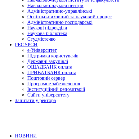
Навчально-наукові центри
Адміністративно-управлінські
Освітньо-виховний та науковий процес
Адміністративно-господарські
Наукові підрозділи
Наукова бібліотека
Студмістечко
РЕСУРСИ
е-Університет
Підтримка користувачів
Державні закупівлі
ОЩАДБАНК оплата
ПРИВАТБАНК оплата
Поштовий сервер
Програмне забезпечення
Інституційний репозитарій
Сайти університету
Запитати у ректора
НОВИНИ