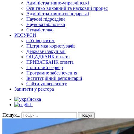
Адміністративно-управлінські
Освітньо-виховний та науковий процес
Адміністративно-господарські
Наукові підрозділи
Наукова бібліотека
Студмістечко
РЕСУРСИ
е-Університет
Підтримка користувачів
Державні закупівлі
ОЩАДБАНК оплата
ПРИВАТБАНК оплата
Поштовий сервер
Програмне забезпечення
Інституційний репозитарій
Сайти університету
Запитати у ректора
Пошук...
Пошук