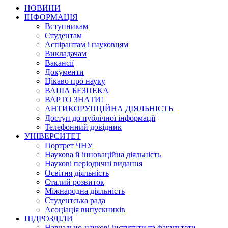
НОВИНИ
ІНФОРМАЦІЯ
Вступникам
Студентам
Аспірантам і науковцям
Викладачам
Вакансії
Документи
Цікаво про науку
ВАША БЕЗПЕКА
ВАРТО ЗНАТИ!
АНТИКОРУПЦІЙНА ДІЯЛЬНІСТЬ
Доступ до публічної інформації
Телефонний довідник
УНІВЕРСИТЕТ
Портрет ЧНУ
Наукова й інноваційна діяльність
Наукові періодичні видання
Освітня діяльність
Сталий розвиток
Міжнародна діяльність
Студентська рада
Асоціація випускників
ПІДРОЗДІЛИ
Навчально-наукові інститути та факультети