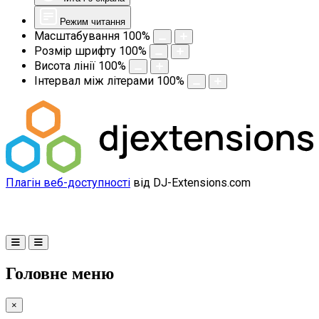
Режим читання
Масштабування
100
%
Розмір шрифту
100
%
Висота лінії
100
%
Інтервал між літерами
100
%
Плагін веб-доступності
від DJ-Extensions.com
Головне меню
×