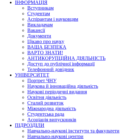
ІНФОРМАЦІЯ
Вступникам
Студентам
Аспірантам і науковцям
Викладачам
Вакансії
Документи
Цікаво про науку
ВАША БЕЗПЕКА
ВАРТО ЗНАТИ!
АНТИКОРУПЦІЙНА ДІЯЛЬНІСТЬ
Доступ до публічної інформації
Телефонний довідник
УНІВЕРСИТЕТ
Портрет ЧНУ
Наукова й інноваційна діяльність
Наукові періодичні видання
Освітня діяльність
Сталий розвиток
Міжнародна діяльність
Студентська рада
Асоціація випускників
ПІДРОЗДІЛИ
Навчально-наукові інститути та факультети
Навчально-наукові центри