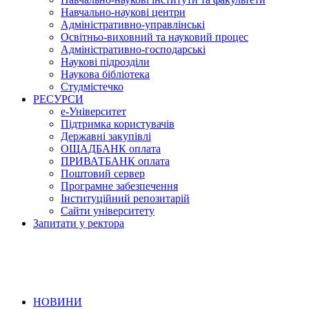
Навчально-наукові центри
Адміністративно-управлінські
Освітньо-виховний та науковий процес
Адміністративно-господарські
Наукові підрозділи
Наукова бібліотека
Студмістечко
РЕСУРСИ
е-Університет
Підтримка користувачів
Державні закупівлі
ОЩАДБАНК оплата
ПРИВАТБАНК оплата
Поштовий сервер
Програмне забезпечення
Інституційний репозитарій
Сайти університету
Запитати у ректора
НОВИНИ