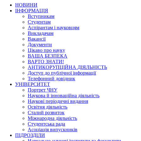
НОВИНИ
ІНФОРМАЦІЯ
Вступникам
Студентам
Аспірантам і науковцям
Викладачам
Вакансії
Документи
Цікаво про науку
ВАША БЕЗПЕКА
ВАРТО ЗНАТИ!
АНТИКОРУПЦІЙНА ДІЯЛЬНІСТЬ
Доступ до публічної інформації
Телефонний довідник
УНІВЕРСИТЕТ
Портрет ЧНУ
Наукова й інноваційна діяльність
Наукові періодичні видання
Освітня діяльність
Сталий розвиток
Міжнародна діяльність
Студентська рада
Асоціація випускників
ПІДРОЗДІЛИ
Навчально-наукові інститути та факультети