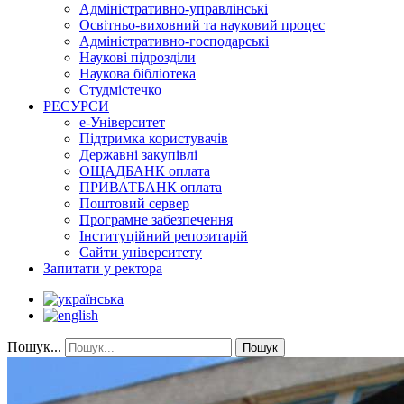
Адміністративно-управлінські
Освітньо-виховний та науковий процес
Адміністративно-господарські
Наукові підрозділи
Наукова бібліотека
Студмістечко
РЕСУРСИ
е-Університет
Підтримка користувачів
Державні закупівлі
ОЩАДБАНК оплата
ПРИВАТБАНК оплата
Поштовий сервер
Програмне забезпечення
Інституційний репозитарій
Сайти університету
Запитати у ректора
Пошук...
Пошук