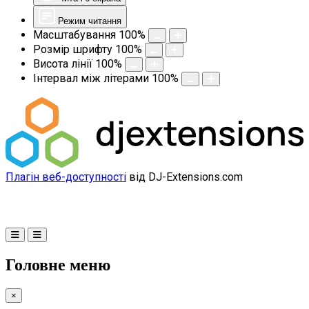
Режим читання
Масштабування
100
%
Розмір шрифту
100
%
Висота лінії
100
%
Інтервал між літерами
100
%
Плагін веб-доступності
від DJ-Extensions.com
Головне меню
×