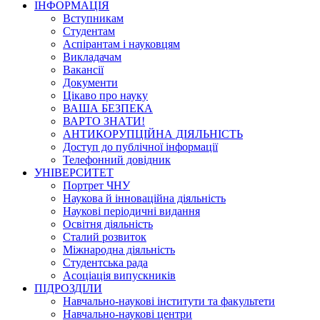
ІНФОРМАЦІЯ
Вступникам
Студентам
Аспірантам і науковцям
Викладачам
Вакансії
Документи
Цікаво про науку
ВАША БЕЗПЕКА
ВАРТО ЗНАТИ!
АНТИКОРУПЦІЙНА ДІЯЛЬНІСТЬ
Доступ до публічної інформації
Телефонний довідник
УНІВЕРСИТЕТ
Портрет ЧНУ
Наукова й інноваційна діяльність
Наукові періодичні видання
Освітня діяльність
Сталий розвиток
Міжнародна діяльність
Студентська рада
Асоціація випускників
ПІДРОЗДІЛИ
Навчально-наукові інститути та факультети
Навчально-наукові центри