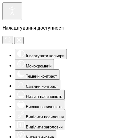
Налаштування доступності
Інвертувати кольори
Монохромний
Темний контраст
Світлий контраст
Низька насиченість
Висока насиченість
Виділити посилання
Виділити заголовки
Читач з екрана