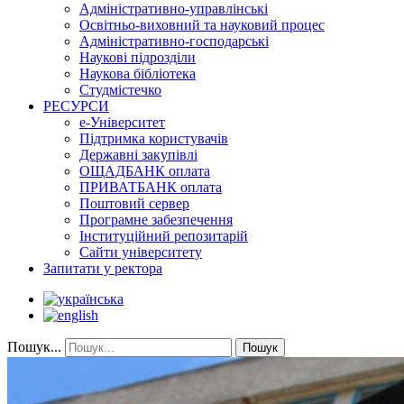
Адміністративно-управлінські
Освітньо-виховний та науковий процес
Адміністративно-господарські
Наукові підрозділи
Наукова бібліотека
Студмістечко
РЕСУРСИ
е-Університет
Підтримка користувачів
Державні закупівлі
ОЩАДБАНК оплата
ПРИВАТБАНК оплата
Поштовий сервер
Програмне забезпечення
Інституційний репозитарій
Сайти університету
Запитати у ректора
Пошук...
Пошук