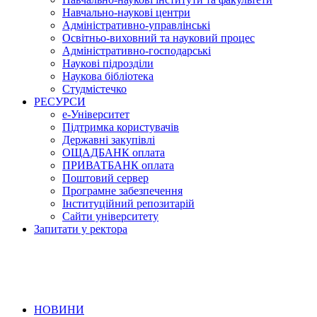
Навчально-наукові центри
Адміністративно-управлінські
Освітньо-виховний та науковий процес
Адміністративно-господарські
Наукові підрозділи
Наукова бібліотека
Студмістечко
РЕСУРСИ
е-Університет
Підтримка користувачів
Державні закупівлі
ОЩАДБАНК оплата
ПРИВАТБАНК оплата
Поштовий сервер
Програмне забезпечення
Інституційний репозитарій
Сайти університету
Запитати у ректора
НОВИНИ