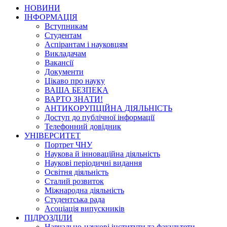
НОВИНИ
ІНФОРМАЦІЯ
Вступникам
Студентам
Аспірантам і науковцям
Викладачам
Вакансії
Документи
Цікаво про науку
ВАША БЕЗПЕКА
ВАРТО ЗНАТИ!
АНТИКОРУПЦІЙНА ДІЯЛЬНІСТЬ
Доступ до публічної інформації
Телефонний довідник
УНІВЕРСИТЕТ
Портрет ЧНУ
Наукова й інноваційна діяльність
Наукові періодичні видання
Освітня діяльність
Сталий розвиток
Міжнародна діяльність
Студентська рада
Асоціація випускників
ПІДРОЗДІЛИ
Навчально-наукові інститути та факультети