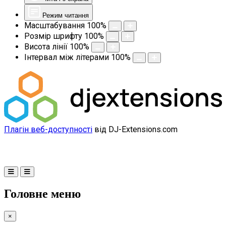
Режим читання
Масштабування
100
%
Розмір шрифту
100
%
Висота лінії
100
%
Інтервал між літерами
100
%
Плагін веб-доступності
від DJ-Extensions.com
Головне меню
×