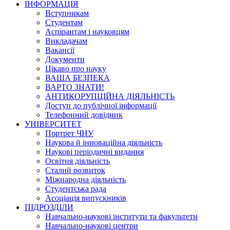
ІНФОРМАЦІЯ
Вступникам
Студентам
Аспірантам і науковцям
Викладачам
Вакансії
Документи
Цікаво про науку
ВАША БЕЗПЕКА
ВАРТО ЗНАТИ!
АНТИКОРУПЦІЙНА ДІЯЛЬНІСТЬ
Доступ до публічної інформації
Телефонний довідник
УНІВЕРСИТЕТ
Портрет ЧНУ
Наукова й інноваційна діяльність
Наукові періодичні видання
Освітня діяльність
Сталий розвиток
Міжнародна діяльність
Студентська рада
Асоціація випускників
ПІДРОЗДІЛИ
Навчально-наукові інститути та факультети
Навчально-наукові центри