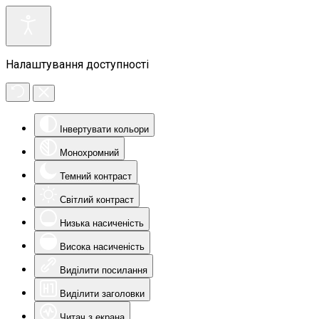
Налаштування доступності
Інвертувати кольори
Монохромний
Темний контраст
Світлий контраст
Низька насиченість
Висока насиченість
Виділити посилання
Виділити заголовки
Читач з екрана