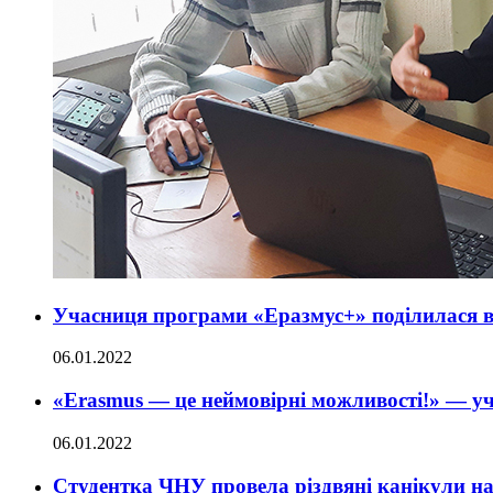
Учасниця програми «Еразмус+» поділилася вр
06.01.2022
«Erasmus — це неймовірні можливості!» — у
06.01.2022
Студентка ЧНУ провела різдвяні канікули н