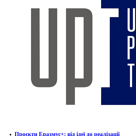
Проєкти Еразмус+: від ідеї до реалізації