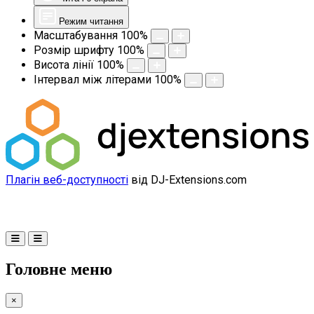
Режим читання
Масштабування
100
%
Розмір шрифту
100
%
Висота лінії
100
%
Інтервал між літерами
100
%
Плагін веб-доступності
від DJ-Extensions.com
Головне меню
×