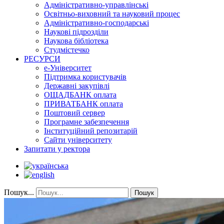
Адміністративно-управлінські
Освітньо-виховний та науковий процес
Адміністративно-господарські
Наукові підрозділи
Наукова бібліотека
Студмістечко
РЕСУРСИ
е-Університет
Підтримка користувачів
Державні закупівлі
ОЩАДБАНК оплата
ПРИВАТБАНК оплата
Поштовий сервер
Програмне забезпечення
Інституційний репозитарій
Сайти університету
Запитати у ректора
Пошук...
Пошук