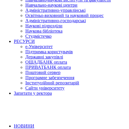
Навчально-наукові центри
Адміністративно-управлінські
Освітньо-виховний та науковий процес
Адміністративно-господарські
Наукові підрозділи
Наукова бібліотека
Студмістечко
РЕСУРСИ
е-Університет
Підтримка користувачів
Державні закупівлі
ОЩАДБАНК оплата
ПРИВАТБАНК оплата
Поштовий сервер
Програмне забезпечення
Інституційний репозитарій
Сайти університету
Запитати у ректора
НОВИНИ