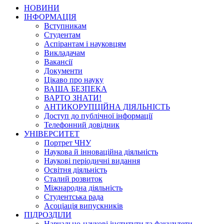
НОВИНИ
ІНФОРМАЦІЯ
Вступникам
Студентам
Аспірантам і науковцям
Викладачам
Вакансії
Документи
Цікаво про науку
ВАША БЕЗПЕКА
ВАРТО ЗНАТИ!
АНТИКОРУПЦІЙНА ДІЯЛЬНІСТЬ
Доступ до публічної інформації
Телефонний довідник
УНІВЕРСИТЕТ
Портрет ЧНУ
Наукова й інноваційна діяльність
Наукові періодичні видання
Освітня діяльність
Сталий розвиток
Міжнародна діяльність
Студентська рада
Асоціація випускників
ПІДРОЗДІЛИ
Навчально-наукові інститути та факультети