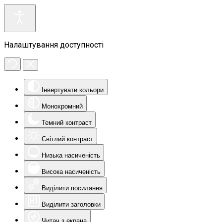
Налаштування доступності
Інвертувати кольори
Монохромний
Темний контраст
Світлий контраст
Низька насиченість
Висока насиченість
Виділити посилання
Виділити заголовки
Читач з екрана