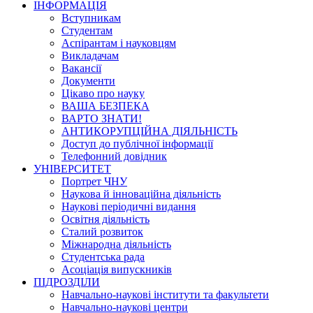
ІНФОРМАЦІЯ
Вступникам
Студентам
Аспірантам і науковцям
Викладачам
Вакансії
Документи
Цікаво про науку
ВАША БЕЗПЕКА
ВАРТО ЗНАТИ!
АНТИКОРУПЦІЙНА ДІЯЛЬНІСТЬ
Доступ до публічної інформації
Телефонний довідник
УНІВЕРСИТЕТ
Портрет ЧНУ
Наукова й інноваційна діяльність
Наукові періодичні видання
Освітня діяльність
Сталий розвиток
Міжнародна діяльність
Студентська рада
Асоціація випускників
ПІДРОЗДІЛИ
Навчально-наукові інститути та факультети
Навчально-наукові центри