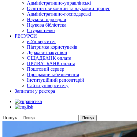
Адміністративно-управлінські
Освітньо-виховний та науковий процес
Адміністративно-господарські
Наукові підрозділи
Наукова бібліотека
Студмістечко
РЕСУРСИ
е-Університет
Підтримка користувачів
Державні закупівлі
ОЩАДБАНК оплата
ПРИВАТБАНК оплата
Поштовий сервер
Програмне забезпечення
Інституційний репозитарій
Сайти університету
Запитати у ректора
Пошук...
Пошук