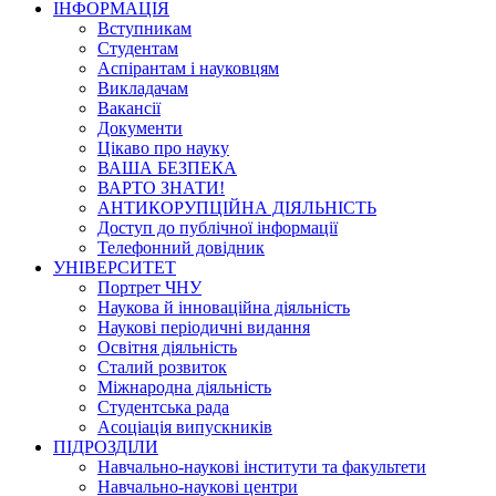
ІНФОРМАЦІЯ
Вступникам
Студентам
Аспірантам і науковцям
Викладачам
Вакансії
Документи
Цікаво про науку
ВАША БЕЗПЕКА
ВАРТО ЗНАТИ!
АНТИКОРУПЦІЙНА ДІЯЛЬНІСТЬ
Доступ до публічної інформації
Телефонний довідник
УНІВЕРСИТЕТ
Портрет ЧНУ
Наукова й інноваційна діяльність
Наукові періодичні видання
Освітня діяльність
Сталий розвиток
Міжнародна діяльність
Студентська рада
Асоціація випускників
ПІДРОЗДІЛИ
Навчально-наукові інститути та факультети
Навчально-наукові центри