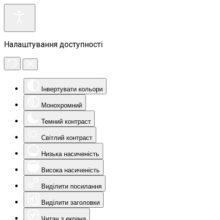
Налаштування доступності
Інвертувати кольори
Монохромний
Темний контраст
Світлий контраст
Низька насиченість
Висока насиченість
Виділити посилання
Виділити заголовки
Читач з екрана