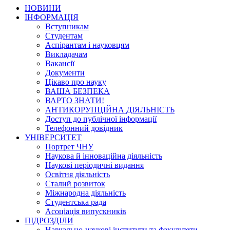
НОВИНИ
ІНФОРМАЦІЯ
Вступникам
Студентам
Аспірантам і науковцям
Викладачам
Вакансії
Документи
Цікаво про науку
ВАША БЕЗПЕКА
ВАРТО ЗНАТИ!
АНТИКОРУПЦІЙНА ДІЯЛЬНІСТЬ
Доступ до публічної інформації
Телефонний довідник
УНІВЕРСИТЕТ
Портрет ЧНУ
Наукова й інноваційна діяльність
Наукові періодичні видання
Освітня діяльність
Сталий розвиток
Міжнародна діяльність
Студентська рада
Асоціація випускників
ПІДРОЗДІЛИ
Навчально-наукові інститути та факультети