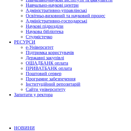
Навчально-наукові центри
Адміністративно-управлінські
Освітньо-виховний та науковий процес
Адміністративно-господарські
Наукові підрозділи
Наукова бібліотека
Студмістечко
РЕСУРСИ
е-Університет
Підтримка користувачів
Державні закупівлі
ОЩАДБАНК оплата
ПРИВАТБАНК оплата
Поштовий сервер
Програмне забезпечення
Інституційний репозитарій
Сайти університету
Запитати у ректора
НОВИНИ