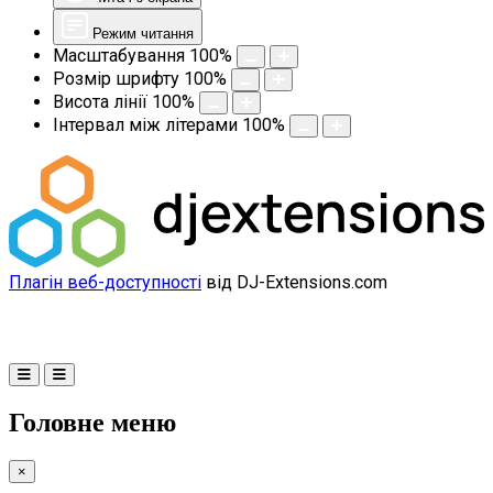
Режим читання
Масштабування
100
%
Розмір шрифту
100
%
Висота лінії
100
%
Інтервал між літерами
100
%
Плагін веб-доступності
від DJ-Extensions.com
Головне меню
×