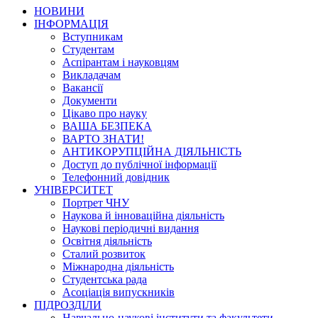
НОВИНИ
ІНФОРМАЦІЯ
Вступникам
Студентам
Аспірантам і науковцям
Викладачам
Вакансії
Документи
Цікаво про науку
ВАША БЕЗПЕКА
ВАРТО ЗНАТИ!
АНТИКОРУПЦІЙНА ДІЯЛЬНІСТЬ
Доступ до публічної інформації
Телефонний довідник
УНІВЕРСИТЕТ
Портрет ЧНУ
Наукова й інноваційна діяльність
Наукові періодичні видання
Освітня діяльність
Сталий розвиток
Міжнародна діяльність
Студентська рада
Асоціація випускників
ПІДРОЗДІЛИ
Навчально-наукові інститути та факультети