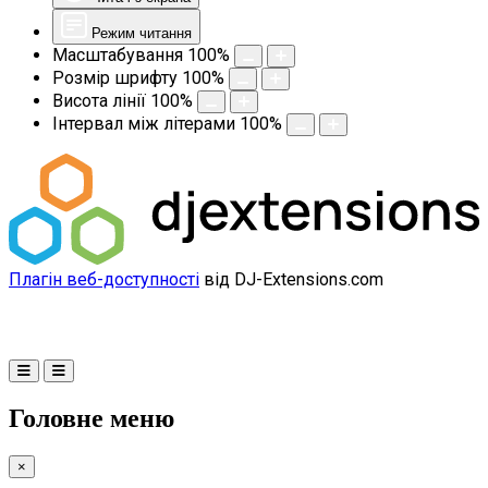
Режим читання
Масштабування
100
%
Розмір шрифту
100
%
Висота лінії
100
%
Інтервал між літерами
100
%
Плагін веб-доступності
від DJ-Extensions.com
Головне меню
×