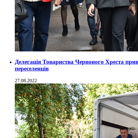
Делегація Товариства Червоного Хреста при
переселенців
27.08.2022