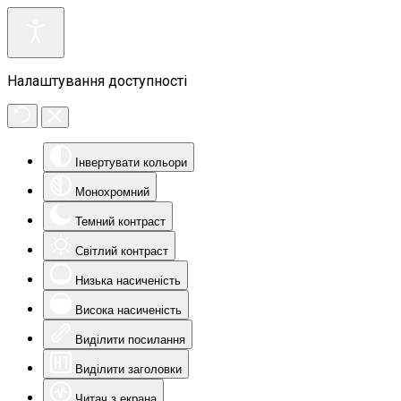
Налаштування доступності
Інвертувати кольори
Монохромний
Темний контраст
Світлий контраст
Низька насиченість
Висока насиченість
Виділити посилання
Виділити заголовки
Читач з екрана