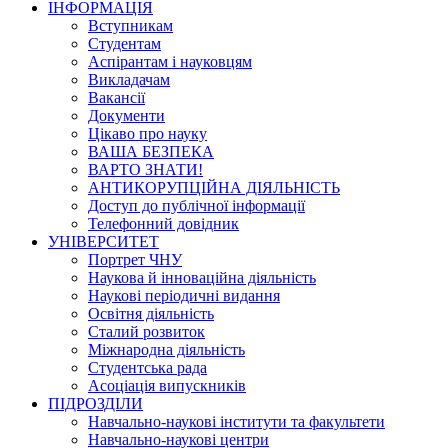
ІНФОРМАЦІЯ
Вступникам
Студентам
Аспірантам і науковцям
Викладачам
Вакансії
Документи
Цікаво про науку
ВАША БЕЗПЕКА
ВАРТО ЗНАТИ!
АНТИКОРУПЦІЙНА ДІЯЛЬНІСТЬ
Доступ до публічної інформації
Телефонний довідник
УНІВЕРСИТЕТ
Портрет ЧНУ
Наукова й інноваційна діяльність
Наукові періодичні видання
Освітня діяльність
Сталий розвиток
Міжнародна діяльність
Студентська рада
Асоціація випускників
ПІДРОЗДІЛИ
Навчально-наукові інститути та факультети
Навчально-наукові центри