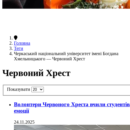
Головна
Теги
Черкаський національний університет імені Богдана
Хмельницького — Червоний Хрест
Червоний Хрест
Показувати
Волонтери Червоного Хреста вчили студенті
емоції
24.11.2025