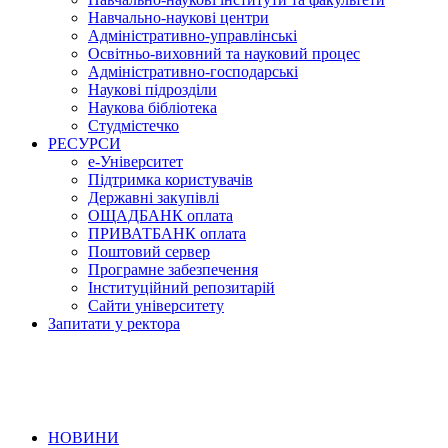
Навчально-наукові центри
Адміністративно-управлінські
Освітньо-виховний та науковий процес
Адміністративно-господарські
Наукові підрозділи
Наукова бібліотека
Студмістечко
РЕСУРСИ
е-Університет
Підтримка користувачів
Державні закупівлі
ОЩАДБАНК оплата
ПРИВАТБАНК оплата
Поштовий сервер
Програмне забезпечення
Інституційний репозитарій
Сайти університету
Запитати у ректора
НОВИНИ