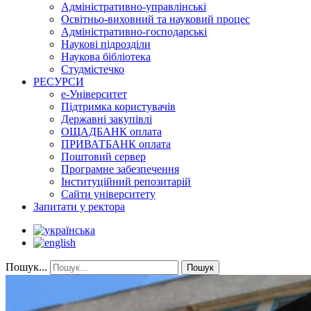
Адміністративно-управлінські
Освітньо-виховний та науковий процес
Адміністративно-господарські
Наукові підрозділи
Наукова бібліотека
Студмістечко
РЕСУРСИ
е-Університет
Підтримка користувачів
Державні закупівлі
ОЩАДБАНК оплата
ПРИВАТБАНК оплата
Поштовий сервер
Програмне забезпечення
Інституційний репозитарій
Сайти університету
Запитати у ректора
Пошук...
Пошук