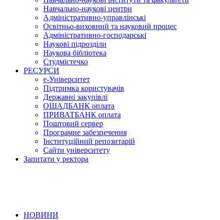
Навчально-наукові центри
Адміністративно-управлінські
Освітньо-виховний та науковий процес
Адміністративно-господарські
Наукові підрозділи
Наукова бібліотека
Студмістечко
РЕСУРСИ
е-Університет
Підтримка користувачів
Державні закупівлі
ОЩАДБАНК оплата
ПРИВАТБАНК оплата
Поштовий сервер
Програмне забезпечення
Інституційний репозитарій
Сайти університету
Запитати у ректора
НОВИНИ