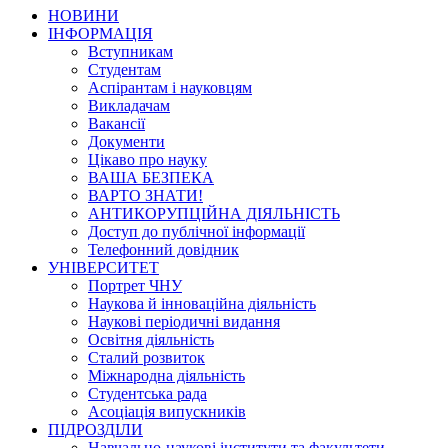
НОВИНИ
ІНФОРМАЦІЯ
Вступникам
Студентам
Аспірантам і науковцям
Викладачам
Вакансії
Документи
Цікаво про науку
ВАША БЕЗПЕКА
ВАРТО ЗНАТИ!
АНТИКОРУПЦІЙНА ДІЯЛЬНІСТЬ
Доступ до публічної інформації
Телефонний довідник
УНІВЕРСИТЕТ
Портрет ЧНУ
Наукова й інноваційна діяльність
Наукові періодичні видання
Освітня діяльність
Сталий розвиток
Міжнародна діяльність
Студентська рада
Асоціація випускників
ПІДРОЗДІЛИ
Навчально-наукові інститути та факультети