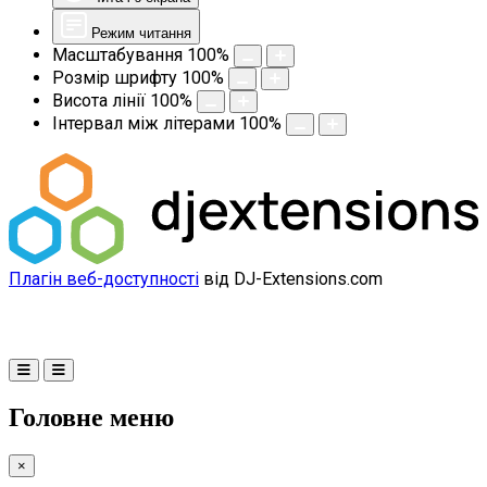
Режим читання
Масштабування
100
%
Розмір шрифту
100
%
Висота лінії
100
%
Інтервал між літерами
100
%
Плагін веб-доступності
від DJ-Extensions.com
Головне меню
×