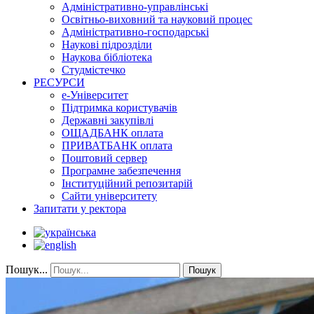
Адміністративно-управлінські
Освітньо-виховний та науковий процес
Адміністративно-господарські
Наукові підрозділи
Наукова бібліотека
Студмістечко
РЕСУРСИ
е-Університет
Підтримка користувачів
Державні закупівлі
ОЩАДБАНК оплата
ПРИВАТБАНК оплата
Поштовий сервер
Програмне забезпечення
Інституційний репозитарій
Сайти університету
Запитати у ректора
Пошук...
Пошук