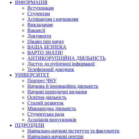
ІНФОРМАЦІЯ
Вступникам
Студентам
Аспірантам і науковцям
Викладачам
Вакансії
Документи
Цікаво про науку
ВАША БЕЗПЕКА
ВАРТО ЗНАТИ!
АНТИКОРУПЦІЙНА ДІЯЛЬНІСТЬ
Доступ до публічної інформації
Телефонний довідник
УНІВЕРСИТЕТ
Портрет ЧНУ
Наукова й інноваційна діяльність
Наукові періодичні видання
Освітня діяльність
Сталий розвиток
Міжнародна діяльність
Студентська рада
Асоціація випускників
ПІДРОЗДІЛИ
Навчально-наукові інститути та факультети
Навчально-наукові центри