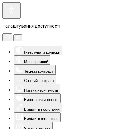
Налаштування доступності
Інвертувати кольори
Монохромний
Темний контраст
Світлий контраст
Низька насиченість
Висока насиченість
Виділити посилання
Виділити заголовки
Читач з екрана