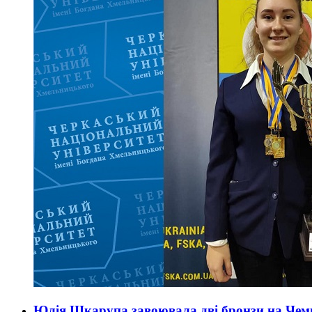
Юлія Шкарупа завоювала дві бронзи на Чемпі