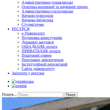
Адміністративно-управлінські
Освітньо-виховний та науковий процес
Адміністративно-господарські
Наукові підрозділи
Наукова бібліотека
Студмістечко
РЕСУРСИ
е-Університет
Підтримка користувачів
Державні закупівлі
ОЩАДБАНК оплата
ПРИВАТБАНК оплата
Поштовий сервер
Програмне забезпечення
Інституційний репозитарій
Сайти університету
Запитати у ректора
Пошук...
Пошук