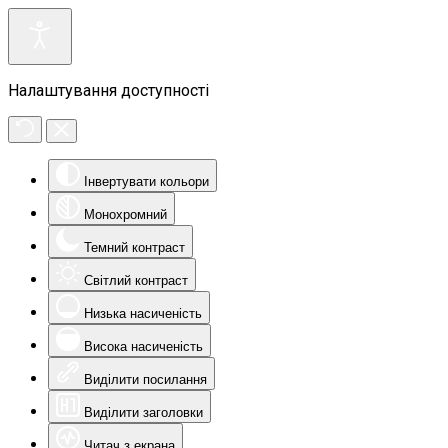
Налаштування доступності
Інвертувати кольори
Монохромний
Темний контраст
Світлий контраст
Низька насиченість
Висока насиченість
Виділити посилання
Виділити заголовки
Читач з екрана