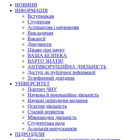
НОВИНИ
ІНФОРМАЦІЯ
Вступникам
Студентам
Аспірантам і науковцям
Викладачам
Вакансії
Документи
Цікаво про науку
ВАША БЕЗПЕКА
ВАРТО ЗНАТИ!
АНТИКОРУПЦІЙНА ДІЯЛЬНІСТЬ
Доступ до публічної інформації
Телефонний довідник
УНІВЕРСИТЕТ
Портрет ЧНУ
Наукова й інноваційна діяльність
Наукові періодичні видання
Освітня діяльність
Сталий розвиток
Міжнародна діяльність
Студентська рада
Асоціація випускників
ПІДРОЗДІЛИ
Навчально-наукові інститути та факультети