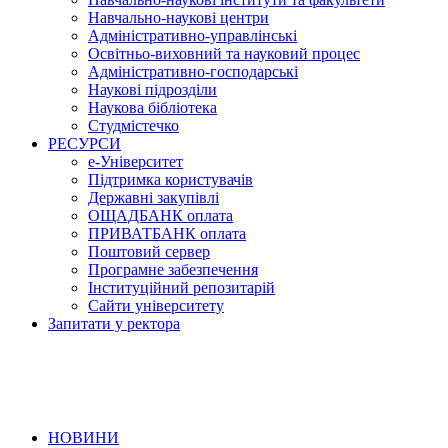
Навчально-наукові центри
Адміністративно-управлінські
Освітньо-виховний та науковий процес
Адміністративно-господарські
Наукові підрозділи
Наукова бібліотека
Студмістечко
РЕСУРСИ
е-Університет
Підтримка користувачів
Державні закупівлі
ОЩАДБАНК оплата
ПРИВАТБАНК оплата
Поштовий сервер
Програмне забезпечення
Інституційний репозитарій
Сайти університету
Запитати у ректора
НОВИНИ