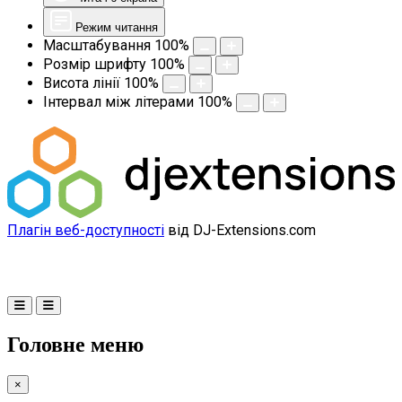
Режим читання
Масштабування
100
%
Розмір шрифту
100
%
Висота лінії
100
%
Інтервал між літерами
100
%
Плагін веб-доступності
від DJ-Extensions.com
Головне меню
×