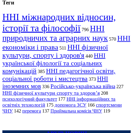
Теги
ННІ міжнародних відносин,
історії та філософії
ННІ
796
природничих та аграрних наук
ННІ
570
економіки і права
ННІ фізичної
511
культури, спорту і здоров'я
ННІ
440
української філології та соціальних
комунікацій
ННІ педагогічної освіти,
385
соціальної роботи і мистецтва
ННІ
373
іноземних мов
Російсько-українська війна
336
227
ННІ фізичної культури спорту та здоров’я
208
психологічний факультет
ННІ інформаційних та
177
освітніх технологій
допомога ЗСУ
спортсмени
175
166
ЧНУ
перемога
142
137
Приймальна комісія ЧНУ
119