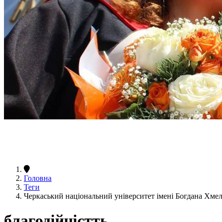
Головна
Теги
Черкаський національний університет імені Богдана Хме
благодійністть