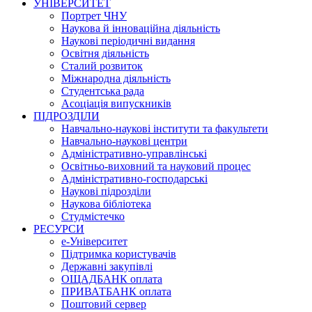
УНІВЕРСИТЕТ
Портрет ЧНУ
Наукова й інноваційна діяльність
Наукові періодичні видання
Освітня діяльність
Сталий розвиток
Міжнародна діяльність
Студентська рада
Асоціація випускників
ПІДРОЗДІЛИ
Навчально-наукові інститути та факультети
Навчально-наукові центри
Адміністративно-управлінські
Освітньо-виховний та науковий процес
Адміністративно-господарські
Наукові підрозділи
Наукова бібліотека
Студмістечко
РЕСУРСИ
е-Університет
Підтримка користувачів
Державні закупівлі
ОЩАДБАНК оплата
ПРИВАТБАНК оплата
Поштовий сервер