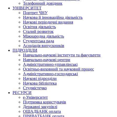
Телефонний довідник
УНІВЕРСИТЕТ
Портрет ЧНУ
Наукова й інноваційна діяльність
Наукові періодичні видання
Освітня діяльність
Сталий розвиток
Міжнародна діяльність
Студентська рада
Асоціація випускників
ПІДРОЗДІЛИ
Навчально-наукові інститути та факультети
Навчально-наукові центри
Адміністративно-управлінські
Освітньо-виховний та науковий процес
Адміністративно-господарські
Наукові підрозділи
Наукова бібліотека
Студмістечко
РЕСУРСИ
е-Університет
Підтримка користувачів
Державні закупівлі
ОЩАДБАНК оплата
ПРИВАТБАНК оплата