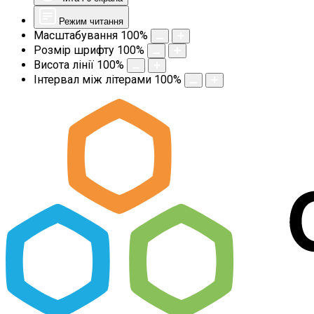
Режим читання
Масштабування
100
%
Розмір шрифту
100
%
Висота лінії
100
%
Інтервал між літерами
100
%