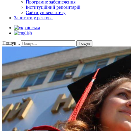
Програмне забезпечення
Інституційний репозитарій
Сайти університету
Запитати у ректора
Пошук...
Пошук