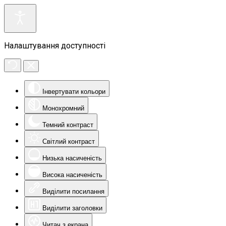
Налаштування доступності
Інвертувати кольори
Монохромний
Темний контраст
Світлий контраст
Низька насиченість
Висока насиченість
Виділити посилання
Виділити заголовки
Читач з екрана