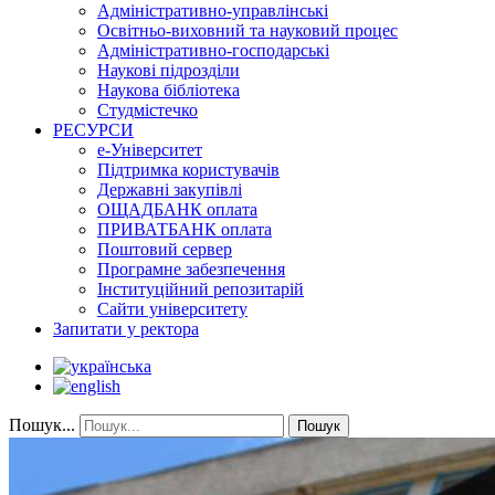
Адміністративно-управлінські
Освітньо-виховний та науковий процес
Адміністративно-господарські
Наукові підрозділи
Наукова бібліотека
Студмістечко
РЕСУРСИ
е-Університет
Підтримка користувачів
Державні закупівлі
ОЩАДБАНК оплата
ПРИВАТБАНК оплата
Поштовий сервер
Програмне забезпечення
Інституційний репозитарій
Сайти університету
Запитати у ректора
Пошук...
Пошук