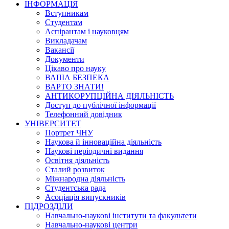
ІНФОРМАЦІЯ
Вступникам
Студентам
Аспірантам і науковцям
Викладачам
Вакансії
Документи
Цікаво про науку
ВАША БЕЗПЕКА
ВАРТО ЗНАТИ!
АНТИКОРУПЦІЙНА ДІЯЛЬНІСТЬ
Доступ до публічної інформації
Телефонний довідник
УНІВЕРСИТЕТ
Портрет ЧНУ
Наукова й інноваційна діяльність
Наукові періодичні видання
Освітня діяльність
Сталий розвиток
Міжнародна діяльність
Студентська рада
Асоціація випускників
ПІДРОЗДІЛИ
Навчально-наукові інститути та факультети
Навчально-наукові центри