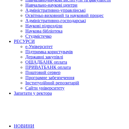
Навчально-наукові центри
Адміністративно-управлінські
Освітньо-виховний та науковий процес
Адміністративно-господарські
Наукові підрозділи
Наукова бібліотека
Студмістечко
РЕСУРСИ
е-Університет
Підтримка користувачів
Державні закупівлі
ОЩАДБАНК оплата
ПРИВАТБАНК оплата
Поштовий сервер
Програмне забезпечення
Інституційний репозитарій
Сайти університету
Запитати у ректора
НОВИНИ