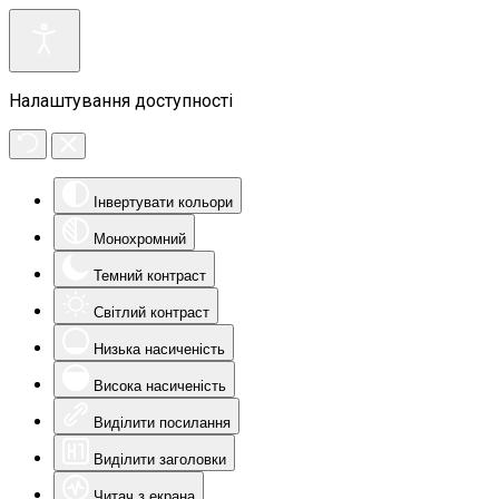
Налаштування доступності
Інвертувати кольори
Монохромний
Темний контраст
Світлий контраст
Низька насиченість
Висока насиченість
Виділити посилання
Виділити заголовки
Читач з екрана