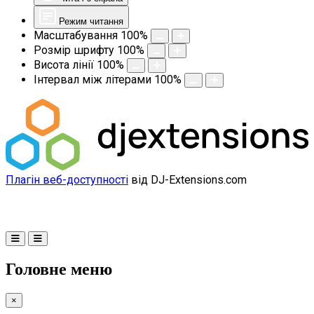
Режим читання
Масштабування
100
%
Розмір шрифту
100
%
Висота лінії
100
%
Інтервал між літерами
100
%
Плагін веб-доступності
від DJ-Extensions.com
Головне меню
×