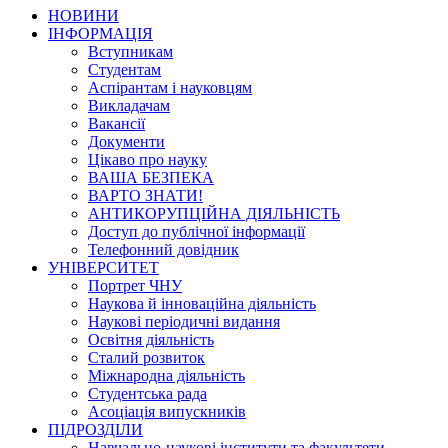
НОВИНИ
ІНФОРМАЦІЯ
Вступникам
Студентам
Аспірантам і науковцям
Викладачам
Вакансії
Документи
Цікаво про науку
ВАША БЕЗПЕКА
ВАРТО ЗНАТИ!
АНТИКОРУПЦІЙНА ДІЯЛЬНІСТЬ
Доступ до публічної інформації
Телефонний довідник
УНІВЕРСИТЕТ
Портрет ЧНУ
Наукова й інноваційна діяльність
Наукові періодичні видання
Освітня діяльність
Сталий розвиток
Міжнародна діяльність
Студентська рада
Асоціація випускників
ПІДРОЗДІЛИ
Навчально-наукові інститути та факультети