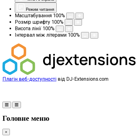
Режим читання
Масштабування
100
%
Розмір шрифту
100
%
Висота лінії
100
%
Інтервал між літерами
100
%
Плагін веб-доступності
від DJ-Extensions.com
Головне меню
×