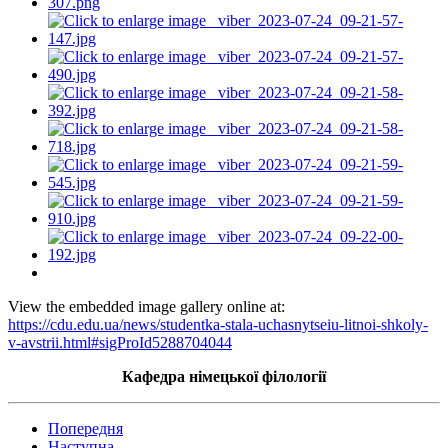
View the embedded image gallery online at:
https://cdu.edu.ua/news/studentka-stala-uchasnytseiu-litnoi-shkoly-
v-avstrii.html#sigProId5288704044
Кафедра німецької філології
Попередня
Наступна