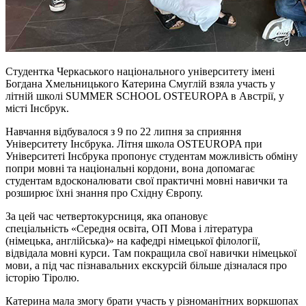
Студентка Черкаського національного університету імені
Богдана Хмельницького Катерина Смуглій взяла участь у
літній школі SUMMER SCHOOL OSTЕUROPA в Австрії, у
місті Інсбрук.
Навчання відбувалося з 9 по 22 липня за сприяння
Університету Інсбрука. Літня школа OSTEUROPA при
Університеті Інсбрука пропонує студентам можливість обміну
попри мовні та національні кордони, вона допомагає
студентам вдосконалювати свої практичні мовні навички та
розширює їхні знання про Східну Європу.
За цей час четвертокурсниця, яка опановує
спеціальність «Середня освіта, ОП Мова і література
(німецька, англійська)» на кафедрі німецької філології,
відвідала мовні курси. Там покращила свої навички німецької
мови, а під час пізнавальних екскурсій більше дізналася про
історію Тіролю.
Катерина мала змогу брати участь у різноманітних воркшопах