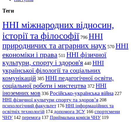
Теги
ННІ міжнародних відносин,
історії та філософії
ННІ
796
природничих та аграрних наук
ННІ
570
економіки і права
ННІ фізичної
511
культури, спорту і здоров'я
ННІ
440
української філології та соціальних
комунікацій
ННІ педагогічної освіти,
385
соціальної роботи і мистецтва
ННІ
372
іноземних мов
Російсько-українська війна
336
227
ННІ фізичної культури спорту та здоров’я
208
психологічний факультет
ННІ інформаційних та
176
освітніх технологій
допомога ЗСУ
спортсмени
174
166
ЧНУ
перемога
142
137
Приймальна комісія ЧНУ
119