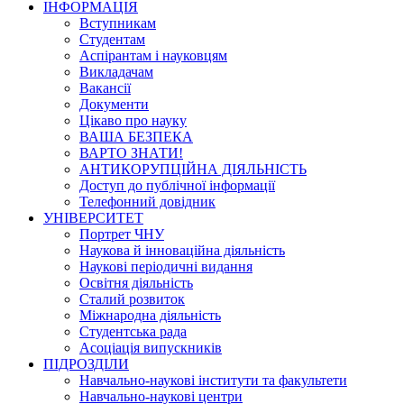
ІНФОРМАЦІЯ
Вступникам
Студентам
Аспірантам і науковцям
Викладачам
Вакансії
Документи
Цікаво про науку
ВАША БЕЗПЕКА
ВАРТО ЗНАТИ!
АНТИКОРУПЦІЙНА ДІЯЛЬНІСТЬ
Доступ до публічної інформації
Телефонний довідник
УНІВЕРСИТЕТ
Портрет ЧНУ
Наукова й інноваційна діяльність
Наукові періодичні видання
Освітня діяльність
Сталий розвиток
Міжнародна діяльність
Студентська рада
Асоціація випускників
ПІДРОЗДІЛИ
Навчально-наукові інститути та факультети
Навчально-наукові центри