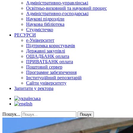
Адміністративно-управлінські
Освітньо-виховний та науковий процес
Адміністративно-господарські
Наукові підрозділи
Наукова бібліотека
Студмістечко
РЕСУРСИ
е-Університет
Підтримка користувачів
Державні закупівлі
ОЩАДБАНК оплата
ПРИВАТБАНК оплата
Поштовий сервер
Програмне забезпечення
Інституційний репозитарій
Сайти університету
Запитати у ректора
Пошук...
Пошук