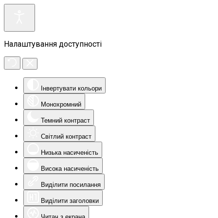
Налаштування доступності
Інвертувати кольори
Монохромний
Темний контраст
Світлий контраст
Низька насиченість
Висока насиченість
Виділити посилання
Виділити заголовки
Читач з екрана