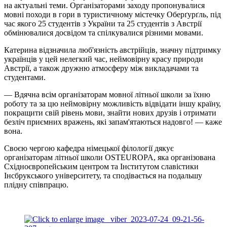
на актуальні теми. Організаторами заходу пропонувалися
мовні походи в гори в туристичному містечку Оберґурґль, під
час якого 25 студентів з України та 25 студентів з Австрії
обмінювалися досвідом та спілкувалися різними мовами.
Катерина відзначила люб'язність австрійців, значну підтримку
українців у цей нелегкий час, неймовірну красу природи
Австрії, а також дружню атмосферу між викладачами та
студентами.
— Вдячна всім організаторам мовної літньої школи за їхню
роботу та за цю неймовірну можливість відвідати іншу країну,
покращити свій рівень мови, знайти нових друзів і отримати
безліч приємних вражень, які запам'ятаються надовго! — каже
вона.
Своєю чергою кафедра німецької філології дякує
організаторам літньої школи OSTEUROPA, яка організована
Східноєвропейським центром та Інститутом славістики
Інсбрукського університету, та сподівається на подальшу
плідну співпрацю.