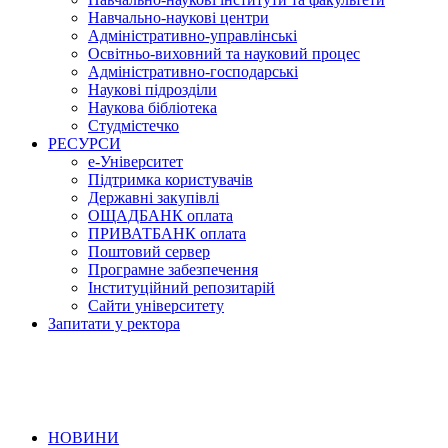
Навчально-наукові центри
Адміністративно-управлінські
Освітньо-виховний та науковий процес
Адміністративно-господарські
Наукові підрозділи
Наукова бібліотека
Студмістечко
РЕСУРСИ
е-Університет
Підтримка користувачів
Державні закупівлі
ОЩАДБАНК оплата
ПРИВАТБАНК оплата
Поштовий сервер
Програмне забезпечення
Інституційний репозитарій
Сайти університету
Запитати у ректора
НОВИНИ