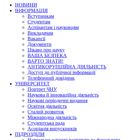
НОВИНИ
ІНФОРМАЦІЯ
Вступникам
Студентам
Аспірантам і науковцям
Викладачам
Вакансії
Документи
Цікаво про науку
ВАША БЕЗПЕКА
ВАРТО ЗНАТИ!
АНТИКОРУПЦІЙНА ДІЯЛЬНІСТЬ
Доступ до публічної інформації
Телефонний довідник
УНІВЕРСИТЕТ
Портрет ЧНУ
Наукова й інноваційна діяльність
Наукові періодичні видання
Освітня діяльність
Сталий розвиток
Міжнародна діяльність
Студентська рада
Асоціація випускників
ПІДРОЗДІЛИ
Навчально-наукові інститути та факультети