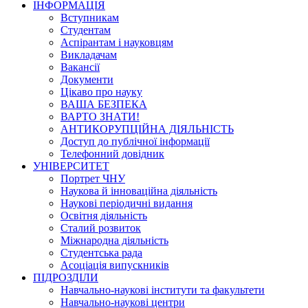
ІНФОРМАЦІЯ
Вступникам
Студентам
Аспірантам і науковцям
Викладачам
Вакансії
Документи
Цікаво про науку
ВАША БЕЗПЕКА
ВАРТО ЗНАТИ!
АНТИКОРУПЦІЙНА ДІЯЛЬНІСТЬ
Доступ до публічної інформації
Телефонний довідник
УНІВЕРСИТЕТ
Портрет ЧНУ
Наукова й інноваційна діяльність
Наукові періодичні видання
Освітня діяльність
Сталий розвиток
Міжнародна діяльність
Студентська рада
Асоціація випускників
ПІДРОЗДІЛИ
Навчально-наукові інститути та факультети
Навчально-наукові центри