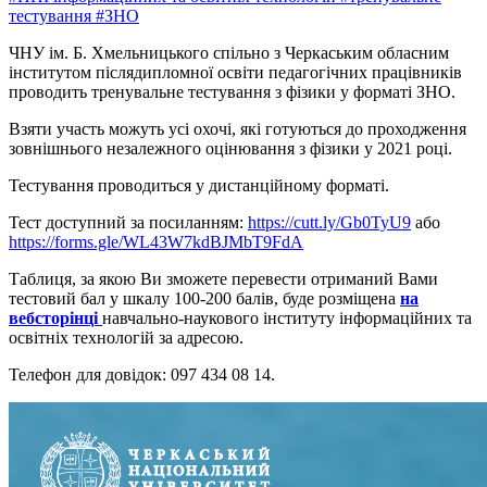
тестування
#ЗНО
ЧНУ ім. Б. Хмельницького спільно з Черкаським обласним
інститутом післядипломної освіти педагогічних працівників
проводить тренувальне тестування з фізики у форматі ЗНО.
Взяти участь можуть усі охочі, які готуються до проходження
зовнішнього незалежного оцінювання з фізики у 2021 році.
Тестування проводиться у дистанційному форматі.
Тест доступний за посиланням:
https://cutt.ly/Gb0TyU9
або
https://forms.gle/WL43W7kdBJMbT9FdA
Таблиця, за якою Ви зможете перевести отриманий Вами
тестовий бал у шкалу 100-200 балів, буде розміщена
на
вебсторінці
навчально-наукового інституту інформаційних та
освітніх технологій за адресою.
Телефон для довідок: 097 434 08 14.