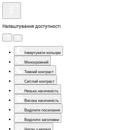
Налаштування доступності
Інвертувати кольори
Монохромний
Темний контраст
Світлий контраст
Низька насиченість
Висока насиченість
Виділити посилання
Виділити заголовки
Читач з екрана