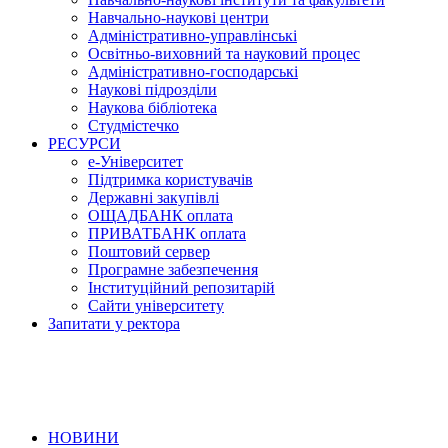
Навчально-наукові центри
Адміністративно-управлінські
Освітньо-виховний та науковий процес
Адміністративно-господарські
Наукові підрозділи
Наукова бібліотека
Студмістечко
РЕСУРСИ
е-Університет
Підтримка користувачів
Державні закупівлі
ОЩАДБАНК оплата
ПРИВАТБАНК оплата
Поштовий сервер
Програмне забезпечення
Інституційний репозитарій
Сайти університету
Запитати у ректора
НОВИНИ