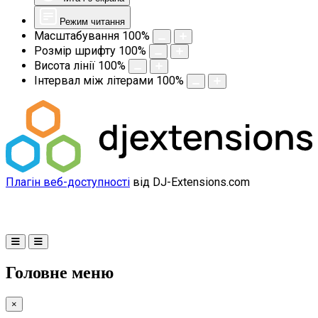
Режим читання
Масштабування
100
%
Розмір шрифту
100
%
Висота лінії
100
%
Інтервал між літерами
100
%
Плагін веб-доступності
від DJ-Extensions.com
Головне меню
×