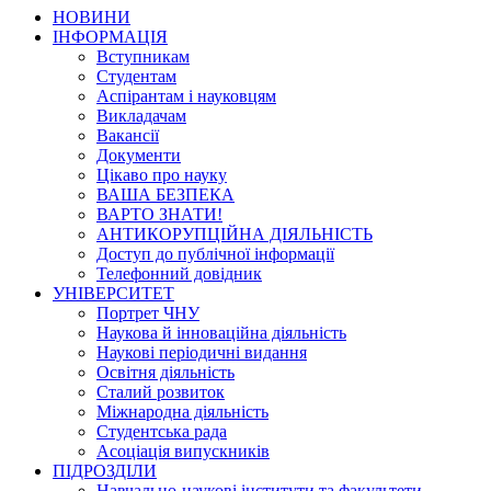
НОВИНИ
ІНФОРМАЦІЯ
Вступникам
Студентам
Аспірантам і науковцям
Викладачам
Вакансії
Документи
Цікаво про науку
ВАША БЕЗПЕКА
ВАРТО ЗНАТИ!
АНТИКОРУПЦІЙНА ДІЯЛЬНІСТЬ
Доступ до публічної інформації
Телефонний довідник
УНІВЕРСИТЕТ
Портрет ЧНУ
Наукова й інноваційна діяльність
Наукові періодичні видання
Освітня діяльність
Сталий розвиток
Міжнародна діяльність
Студентська рада
Асоціація випускників
ПІДРОЗДІЛИ
Навчально-наукові інститути та факультети