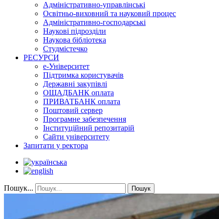
Адміністративно-управлінські
Освітньо-виховний та науковий процес
Адміністративно-господарські
Наукові підрозділи
Наукова бібліотека
Студмістечко
РЕСУРСИ
е-Університет
Підтримка користувачів
Державні закупівлі
ОЩАДБАНК оплата
ПРИВАТБАНК оплата
Поштовий сервер
Програмне забезпечення
Інституційний репозитарій
Сайти університету
Запитати у ректора
Пошук...
Пошук