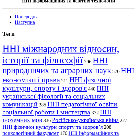
ННІ інформаційних та освітніх технологій
Попередня
Наступна
Теги
ННІ міжнародних відносин,
історії та філософії
ННІ
796
природничих та аграрних наук
ННІ
570
економіки і права
ННІ фізичної
511
культури, спорту і здоров'я
ННІ
440
української філології та соціальних
комунікацій
ННІ педагогічної освіти,
385
соціальної роботи і мистецтва
ННІ
372
іноземних мов
Російсько-українська війна
336
227
ННІ фізичної культури спорту та здоров’я
208
психологічний факультет
ННІ інформаційних та
176