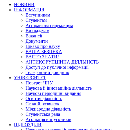
НОВИНИ
ІНФОРМАЦІЯ
Вступникам
Студентам
Аспірантам і науковцям
Викладачам
Вакансії
Документи
Цікаво про науку
ВАША БЕЗПЕКА
ВАРТО ЗНАТИ!
АНТИКОРУПЦІЙНА ДІЯЛЬНІСТЬ
Доступ до публічної інформації
Телефонний довідник
УНІВЕРСИТЕТ
Портрет ЧНУ
Наукова й інноваційна діяльність
Наукові періодичні видання
Освітня діяльність
Сталий розвиток
Міжнародна діяльність
Студентська рада
Асоціація випускників
ПІДРОЗДІЛИ
Навчально-наукові інститути та факультети