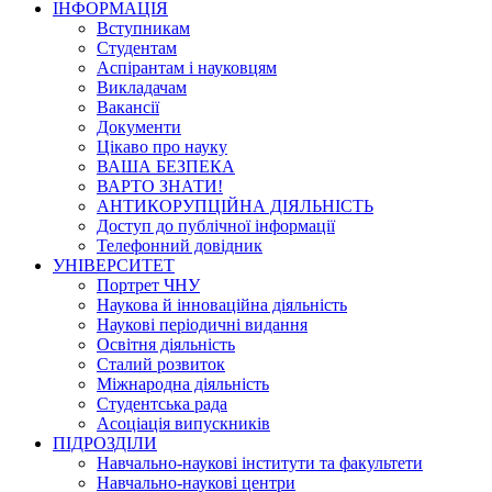
ІНФОРМАЦІЯ
Вступникам
Студентам
Аспірантам і науковцям
Викладачам
Вакансії
Документи
Цікаво про науку
ВАША БЕЗПЕКА
ВАРТО ЗНАТИ!
АНТИКОРУПЦІЙНА ДІЯЛЬНІСТЬ
Доступ до публічної інформації
Телефонний довідник
УНІВЕРСИТЕТ
Портрет ЧНУ
Наукова й інноваційна діяльність
Наукові періодичні видання
Освітня діяльність
Сталий розвиток
Міжнародна діяльність
Студентська рада
Асоціація випускників
ПІДРОЗДІЛИ
Навчально-наукові інститути та факультети
Навчально-наукові центри