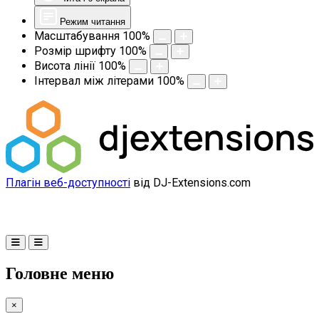
Режим читання
Масштабування
100
%
Розмір шрифту
100
%
Висота лінії
100
%
Інтервал між літерами
100
%
Плагін веб-доступності
від DJ-Extensions.com
Головне меню
×