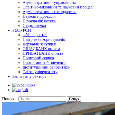
Адміністративно-управлінські
Освітньо-виховний та науковий процес
Адміністративно-господарські
Наукові підрозділи
Наукова бібліотека
Студмістечко
РЕСУРСИ
е-Університет
Підтримка користувачів
Державні закупівлі
ОЩАДБАНК оплата
ПРИВАТБАНК оплата
Поштовий сервер
Програмне забезпечення
Інституційний репозитарій
Сайти університету
Запитати у ректора
Пошук...
Пошук