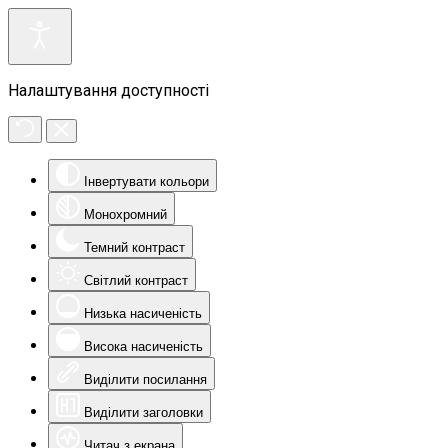
Налаштування доступності
Інвертувати кольори
Монохромний
Темний контраст
Світлий контраст
Низька насиченість
Висока насиченість
Виділити посилання
Виділити заголовки
Читач з екрана