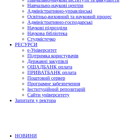
Навчально-наукові центри
Адміністративно-управлінські
Освітньо-виховний та науковий процес
Адміністративно-господарські
Наукові підрозділи
Наукова бібліотека
Студмістечко
РЕСУРСИ
е-Університет
Підтримка користувачів
Державні закупівлі
ОЩАДБАНК оплата
ПРИВАТБАНК оплата
Поштовий сервер
Програмне забезпечення
Інституційний репозитарій
Сайти університету
Запитати у ректора
НОВИНИ