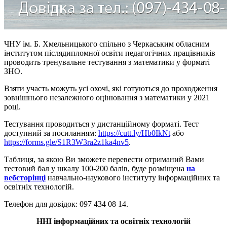
ЧНУ ім. Б. Хмельницького спільно з Черкаським обласним
інститутом післядипломної освіти педагогічних працівників
проводить тренувальне тестування з математики у форматі
ЗНО.
Взяти участь можуть усі охочі, які готуються до проходження
зовнішнього незалежного оцінювання з математики у 2021
році.
Тестування проводиться у дистанційному форматі. Тест
доступний за посиланням:
https://cutt.ly/Hb0IkNt
або
https://forms.gle/S1R3W3ra2z1ka4nv5
.
Таблиця, за якою Ви зможете перевести отриманий Вами
тестовий бал у шкалу 100-200 балів, буде розміщена
на
вебсторінці
навчально-наукового інституту інформаційних та
освітніх технологій.
Телефон для довідок: 097 434 08 14.
ННІ інформаційних та освітніх технологій