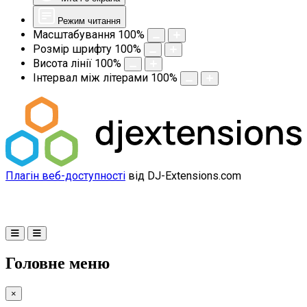
Режим читання
Масштабування
100
%
Розмір шрифту
100
%
Висота лінії
100
%
Інтервал між літерами
100
%
Плагін веб-доступності
від DJ-Extensions.com
Головне меню
×