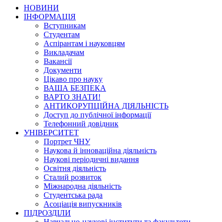
НОВИНИ
ІНФОРМАЦІЯ
Вступникам
Студентам
Аспірантам і науковцям
Викладачам
Вакансії
Документи
Цікаво про науку
ВАША БЕЗПЕКА
ВАРТО ЗНАТИ!
АНТИКОРУПЦІЙНА ДІЯЛЬНІСТЬ
Доступ до публічної інформації
Телефонний довідник
УНІВЕРСИТЕТ
Портрет ЧНУ
Наукова й інноваційна діяльність
Наукові періодичні видання
Освітня діяльність
Сталий розвиток
Міжнародна діяльність
Студентська рада
Асоціація випускників
ПІДРОЗДІЛИ
Навчально-наукові інститути та факультети