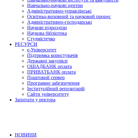
Навчально-наукові центри
Адміністративно-управлінські
Освітньо-виховний та науковий процес
Адміністративно-господарські
Наукові підрозділи
Наукова бібліотека
Студмістечко
РЕСУРСИ
е-Університет
Підтримка користувачів
Державні закупівлі
ОЩАДБАНК оплата
ПРИВАТБАНК оплата
Поштовий сервер
Програмне забезпечення
Інституційний репозитарій
Сайти університету
Запитати у ректора
НОВИНИ