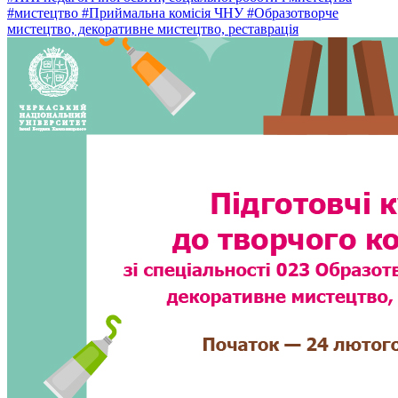
#мистецтво
#Приймальна комісія ЧНУ
#Образотворче
мистецтво, декоративне мистецтво, реставрація