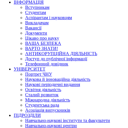
ІНФОРМАЦІЯ
Вступникам
Студентам
Аспірантам і науковцям
Викладачам
Вакансії
Документи
Цікаво про науку
ВАША БЕЗПЕКА
ВАРТО ЗНАТИ!
АНТИКОРУПЦІЙНА ДІЯЛЬНІСТЬ
Доступ до публічної інформації
Телефонний довідник
УНІВЕРСИТЕТ
Портрет ЧНУ
Наукова й інноваційна діяльність
Наукові періодичні видання
Освітня діяльність
Сталий розвиток
Міжнародна діяльність
Студентська рада
Асоціація випускників
ПІДРОЗДІЛИ
Навчально-наукові інститути та факультети
Навчально-наукові центри