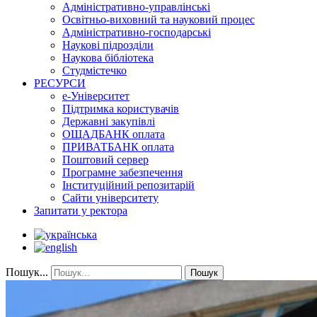
Адміністративно-управлінські
Освітньо-виховний та науковий процес
Адміністративно-господарські
Наукові підрозділи
Наукова бібліотека
Студмістечко
РЕСУРСИ
е-Університет
Підтримка користувачів
Державні закупівлі
ОЩАДБАНК оплата
ПРИВАТБАНК оплата
Поштовий сервер
Програмне забезпечення
Інституційний репозитарій
Сайти університету
Запитати у ректора
Пошук...
Пошук