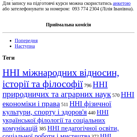
Для запису на підготовчі курси можна скористатись
анкетою
або зателефонувати за номером: 093 774 2304 (Лілія Іванівна).
Приймальна комісія
Попередня
Наступна
Теги
ННІ міжнародних відносин,
історії та філософії
ННІ
796
природничих та аграрних наук
ННІ
570
економіки і права
ННІ фізичної
511
культури, спорту і здоров'я
ННІ
440
української філології та соціальних
комунікацій
ННІ педагогічної освіти,
385
соціальної роботи і мистецтва
ННІ
372