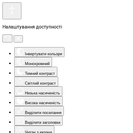
Налаштування доступності
Інвертувати кольори
Монохромний
Темний контраст
Світлий контраст
Низька насиченість
Висока насиченість
Виділити посилання
Виділити заголовки
Читач з екрана