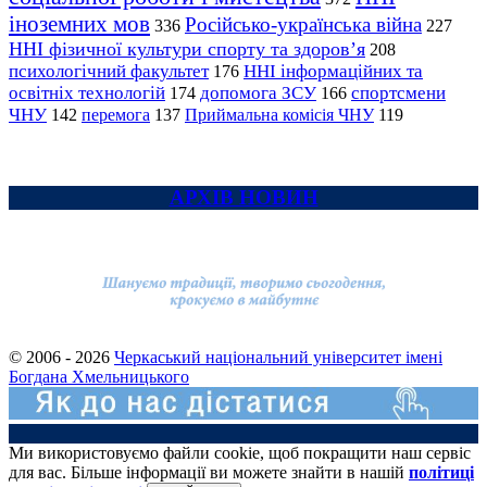
іноземних мов
Російсько-українська війна
336
227
ННІ фізичної культури спорту та здоров’я
208
психологічний факультет
ННІ інформаційних та
176
освітніх технологій
допомога ЗСУ
спортсмени
174
166
ЧНУ
перемога
142
137
Приймальна комісія ЧНУ
119
АРХІВ НОВИН
© 2006 - 2026
Черкаський національний університет імені
Богдана Хмельницького
Ми використовуємо файли cookie, щоб покращити наш сервіс
для вас. Більше інформації ви можете знайти в нашій
політиці