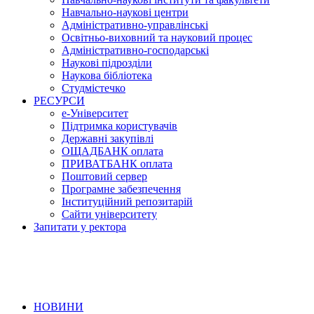
Навчально-наукові центри
Адміністративно-управлінські
Освітньо-виховний та науковий процес
Адміністративно-господарські
Наукові підрозділи
Наукова бібліотека
Студмістечко
РЕСУРСИ
е-Університет
Підтримка користувачів
Державні закупівлі
ОЩАДБАНК оплата
ПРИВАТБАНК оплата
Поштовий сервер
Програмне забезпечення
Інституційний репозитарій
Сайти університету
Запитати у ректора
НОВИНИ