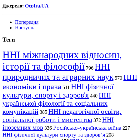
Джерело:
Освіта.UA
Попередня
Наступна
Теги
ННІ міжнародних відносин,
історії та філософії
ННІ
796
природничих та аграрних наук
ННІ
570
економіки і права
ННІ фізичної
511
культури, спорту і здоров'я
ННІ
440
української філології та соціальних
комунікацій
ННІ педагогічної освіти,
385
соціальної роботи і мистецтва
ННІ
372
іноземних мов
Російсько-українська війна
336
227
ННІ фізичної культури спорту та здоров’я
208