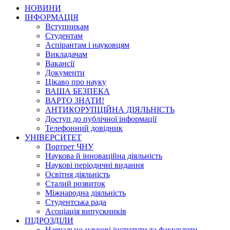
НОВИНИ
ІНФОРМАЦІЯ
Вступникам
Студентам
Аспірантам і науковцям
Викладачам
Вакансії
Документи
Цікаво про науку
ВАША БЕЗПЕКА
ВАРТО ЗНАТИ!
АНТИКОРУПЦІЙНА ДІЯЛЬНІСТЬ
Доступ до публічної інформації
Телефонний довідник
УНІВЕРСИТЕТ
Портрет ЧНУ
Наукова й інноваційна діяльність
Наукові періодичні видання
Освітня діяльність
Сталий розвиток
Міжнародна діяльність
Студентська рада
Асоціація випускників
ПІДРОЗДІЛИ
Навчально-наукові інститути та факультети