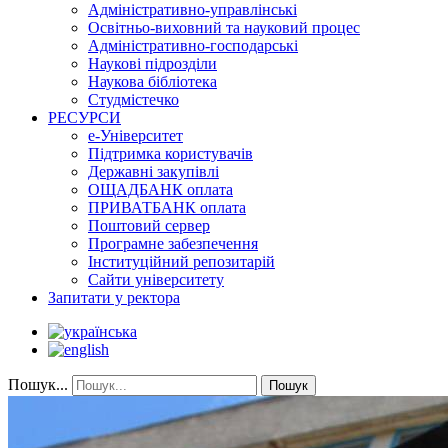
Адміністративно-управлінські
Освітньо-виховний та науковий процес
Адміністративно-господарські
Наукові підрозділи
Наукова бібліотека
Студмістечко
РЕСУРСИ
е-Університет
Підтримка користувачів
Державні закупівлі
ОЩАДБАНК оплата
ПРИВАТБАНК оплата
Поштовий сервер
Програмне забезпечення
Інституційний репозитарій
Сайти університету
Запитати у ректора
Пошук...
Пошук