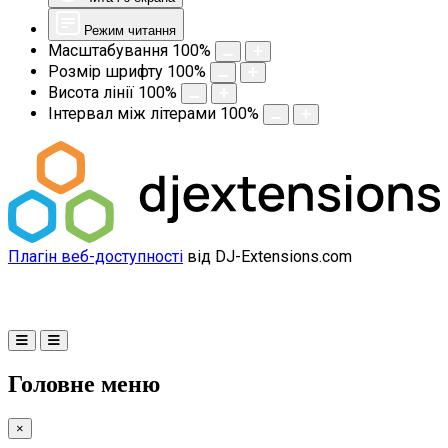
Режим читання
Масштабування
100
%
Розмір шрифту
100
%
Висота лінії
100
%
Інтервал між літерами
100
%
Плагін веб-доступності
від DJ-Extensions.com
Головне меню
×