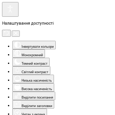
Налаштування доступності
Інвертувати кольори
Монохромний
Темний контраст
Світлий контраст
Низька насиченість
Висока насиченість
Виділити посилання
Виділити заголовки
Читач з екрана