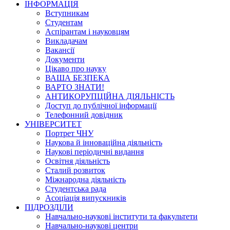
ІНФОРМАЦІЯ
Вступникам
Студентам
Аспірантам і науковцям
Викладачам
Вакансії
Документи
Цікаво про науку
ВАША БЕЗПЕКА
ВАРТО ЗНАТИ!
АНТИКОРУПЦІЙНА ДІЯЛЬНІСТЬ
Доступ до публічної інформації
Телефонний довідник
УНІВЕРСИТЕТ
Портрет ЧНУ
Наукова й інноваційна діяльність
Наукові періодичні видання
Освітня діяльність
Сталий розвиток
Міжнародна діяльність
Студентська рада
Асоціація випускників
ПІДРОЗДІЛИ
Навчально-наукові інститути та факультети
Навчально-наукові центри