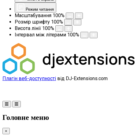
Режим читання
Масштабування
100
%
Розмір шрифту
100
%
Висота лінії
100
%
Інтервал між літерами
100
%
Плагін веб-доступності
від DJ-Extensions.com
Головне меню
×