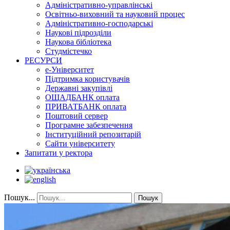
Адміністративно-управлінські
Освітньо-виховний та науковий процес
Адміністративно-господарські
Наукові підрозділи
Наукова бібліотека
Студмістечко
РЕСУРСИ
е-Університет
Підтримка користувачів
Державні закупівлі
ОЩАДБАНК оплата
ПРИВАТБАНК оплата
Поштовий сервер
Програмне забезпечення
Інституційний репозитарій
Сайти університету
Запитати у ректора
Пошук...
Пошук