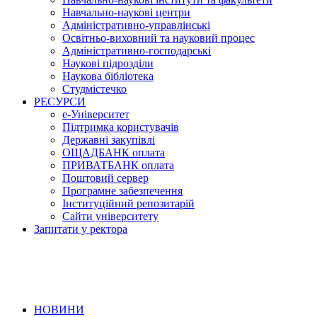
Навчально-наукові центри
Адміністративно-управлінські
Освітньо-виховний та науковий процес
Адміністративно-господарські
Наукові підрозділи
Наукова бібліотека
Студмістечко
РЕСУРСИ
е-Університет
Підтримка користувачів
Державні закупівлі
ОЩАДБАНК оплата
ПРИВАТБАНК оплата
Поштовий сервер
Програмне забезпечення
Інституційний репозитарій
Сайти університету
Запитати у ректора
НОВИНИ