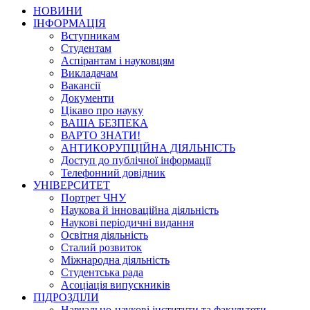
НОВИНИ
ІНФОРМАЦІЯ
Вступникам
Студентам
Аспірантам і науковцям
Викладачам
Вакансії
Документи
Цікаво про науку
ВАША БЕЗПЕКА
ВАРТО ЗНАТИ!
АНТИКОРУПЦІЙНА ДІЯЛЬНІСТЬ
Доступ до публічної інформації
Телефонний довідник
УНІВЕРСИТЕТ
Портрет ЧНУ
Наукова й інноваційна діяльність
Наукові періодичні видання
Освітня діяльність
Сталий розвиток
Міжнародна діяльність
Студентська рада
Асоціація випускників
ПІДРОЗДІЛИ
Навчально-наукові інститути та факультети