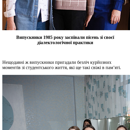
Випускники 1985 року заспівали пісень зі своєї
діалектологічної практики
Нещодавні ж випускники пригадали безліч курйозних
моментів зі студентського життя, які ще такі свіжі в пам’яті.