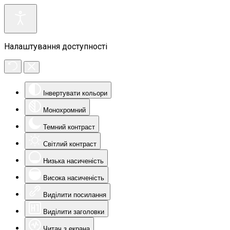
Налаштування доступності
Інвертувати кольори
Монохромний
Темний контраст
Світлий контраст
Низька насиченість
Висока насиченість
Виділити посилання
Виділити заголовки
Читач з екрана