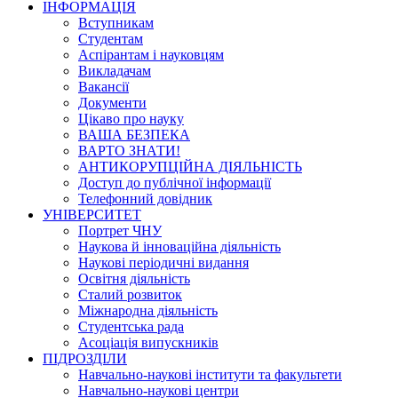
ІНФОРМАЦІЯ
Вступникам
Студентам
Аспірантам і науковцям
Викладачам
Вакансії
Документи
Цікаво про науку
ВАША БЕЗПЕКА
ВАРТО ЗНАТИ!
АНТИКОРУПЦІЙНА ДІЯЛЬНІСТЬ
Доступ до публічної інформації
Телефонний довідник
УНІВЕРСИТЕТ
Портрет ЧНУ
Наукова й інноваційна діяльність
Наукові періодичні видання
Освітня діяльність
Сталий розвиток
Міжнародна діяльність
Студентська рада
Асоціація випускників
ПІДРОЗДІЛИ
Навчально-наукові інститути та факультети
Навчально-наукові центри