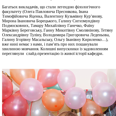
Багатьох викладачів, що стали легендою філологічного
факультету (Олега Павловича Преснякова, Івана
Тимофійовича Яценка, Валентину Кузьмівну Курʼянову,
Мирона Івановича Борецького, Галину Сигизмундівну
Подмосковних, Тамару Михайлівну Ганечко, Фаїну
Марківну Береговську, Ганну Микитівну Смолянінову, Тетяну
Олександрівну Туліну, Володимира Григоровича Леденьова,
Галину Ігорівну Масальську, Ольгу Іванівну Кириленко…),
вже нині немає з нами, і пам’ять про них пошанували
хвилиною мовчання. Колишні випускники із задоволенням
переглянули слайд-презентацію із живої історії кафедри.