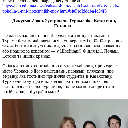
View the embedded image gallery online at:
https://cdu.edu.ua/news/yak-tse-bulo-zustrich-vipusknikiv-usikh-
pokolin-u-nni-inozemnikh-mov.html#sigProIdddba4e34f6
Дякуємо Zoom. Зустрічали Туркменію, Казахстан,
Естонію...
Це дало можливість поспілкуватися з випускниками з
Туркменістану, які навчалися в університеті в 80-90-х роках, а
також із тими випускниками, хто зараз продовжує навчання
або працює за кордоном — у Швейцарії, Фінляндії, Польщі,
Естонії та інших країнах.
Скільки теплих спогадів про студентські роки, про чудове
місто Черкаси з його каштанами, парками, пляжами, про
Україну, яка гостинно прийняла студентів із Казахстану,
Туркменістану, про викладачів, які з теплом і повагою
ставилися до першокурсників, що не могли говорити ані
російською, ані українською!