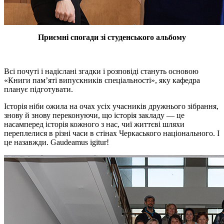
Приємні спогади зі студенського альбому
Всі почуті і надіслані згадки і розповіді стануть основою
«Книги пам’яті випускників спеціальності», яку кафедра
планує підготувати.
Історія ніби ожила на очах усіх учасників дружнього зібрання,
знову й знову переконуючи, що історія закладу — це
насамперед історія кожного з нас, чиї життєві шляхи
переплелися в різні часи в стінах Черкаського національного. І
це назавжди. Gaudeamus igitur!