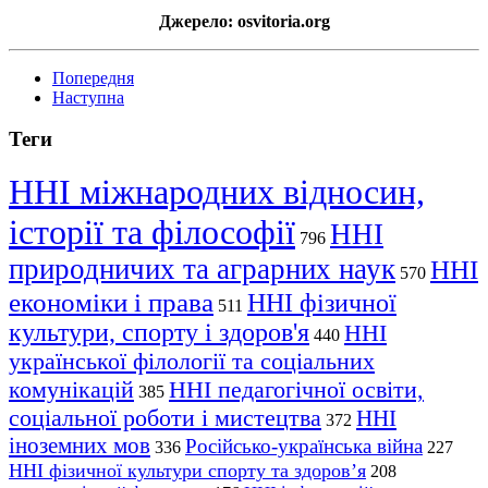
Джерело: osvitoria.org
Попередня
Наступна
Теги
ННІ міжнародних відносин,
історії та філософії
ННІ
796
природничих та аграрних наук
ННІ
570
економіки і права
ННІ фізичної
511
культури, спорту і здоров'я
ННІ
440
української філології та соціальних
комунікацій
ННІ педагогічної освіти,
385
соціальної роботи і мистецтва
ННІ
372
іноземних мов
Російсько-українська війна
336
227
ННІ фізичної культури спорту та здоров’я
208