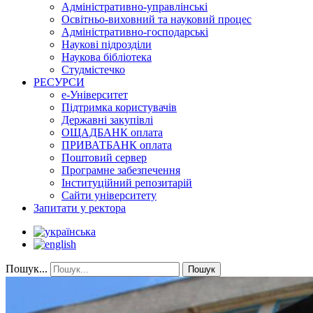
Адміністративно-управлінські
Освітньо-виховний та науковий процес
Адміністративно-господарські
Наукові підрозділи
Наукова бібліотека
Студмістечко
РЕСУРСИ
е-Університет
Підтримка користувачів
Державні закупівлі
ОЩАДБАНК оплата
ПРИВАТБАНК оплата
Поштовий сервер
Програмне забезпечення
Інституційний репозитарій
Сайти університету
Запитати у ректора
Пошук...
Пошук