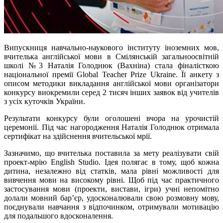
Випускниця навчально-наукового інституту іноземних мов,
вчителька англійської мови в Смілянській загальноосвітній
школі №3 Наталія Голоднюк (Вахніна) стала фіналісткою
національної премії Global Teacher Prize Ukraine. Її анкету з
описом методики викладання англійської мови організатори
конкурсу виокремили серед 2 тисяч інших заявок від учителів
з усіх куточків України.
Результати конкурсу були оголошені вчора на урочистій
церемонії. Під час нагородження Наталія Голоднюк отримала
сертифікат на здійснення вчительської мрії.
Зазначимо, що вчителька поставила за мету реалізувати свій
проект-мрію English Studio. Ідея полягає в тому, щоб кожна
дитина, незалежно від статків, мала рівні можливості для
вивчення мови на високому рівні. Щоб під час практичного
застосування мови (проекти, вистави, ігри) учні непомітно
долали мовний бар’єр, удосконалювали свою розмовну мову,
поєднували навчання з відпочинком, отримували мотивацію
для подальшого вдосконалення.