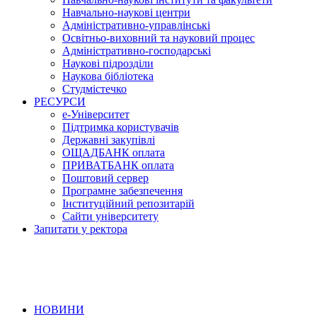
Навчально-наукові центри
Адміністративно-управлінські
Освітньо-виховний та науковий процес
Адміністративно-господарські
Наукові підрозділи
Наукова бібліотека
Студмістечко
РЕСУРСИ
е-Університет
Підтримка користувачів
Державні закупівлі
ОЩАДБАНК оплата
ПРИВАТБАНК оплата
Поштовий сервер
Програмне забезпечення
Інституційний репозитарій
Сайти університету
Запитати у ректора
НОВИНИ