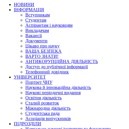
НОВИНИ
ІНФОРМАЦІЯ
Вступникам
Студентам
Аспірантам і науковцям
Викладачам
Вакансії
Документи
Цікаво про науку
ВАША БЕЗПЕКА
ВАРТО ЗНАТИ!
АНТИКОРУПЦІЙНА ДІЯЛЬНІСТЬ
Доступ до публічної інформації
Телефонний довідник
УНІВЕРСИТЕТ
Портрет ЧНУ
Наукова й інноваційна діяльність
Наукові періодичні видання
Освітня діяльність
Сталий розвиток
Міжнародна діяльність
Студентська рада
Асоціація випускників
ПІДРОЗДІЛИ
Навчально-наукові інститути та факультети