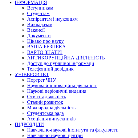
ІНФОРМАЦІЯ
Вступникам
Студентам
Аспірантам і науковцям
Викладачам
Вакансії
Документи
Цікаво про науку
ВАША БЕЗПЕКА
ВАРТО ЗНАТИ!
АНТИКОРУПЦІЙНА ДІЯЛЬНІСТЬ
Доступ до публічної інформації
Телефонний довідник
УНІВЕРСИТЕТ
Портрет ЧНУ
Наукова й інноваційна діяльність
Наукові періодичні видання
Освітня діяльність
Сталий розвиток
Міжнародна діяльність
Студентська рада
Асоціація випускників
ПІДРОЗДІЛИ
Навчально-наукові інститути та факультети
Навчально-наукові центри