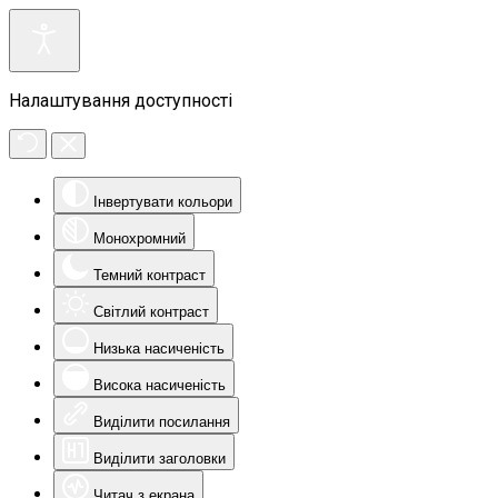
Налаштування доступності
Інвертувати кольори
Монохромний
Темний контраст
Світлий контраст
Низька насиченість
Висока насиченість
Виділити посилання
Виділити заголовки
Читач з екрана