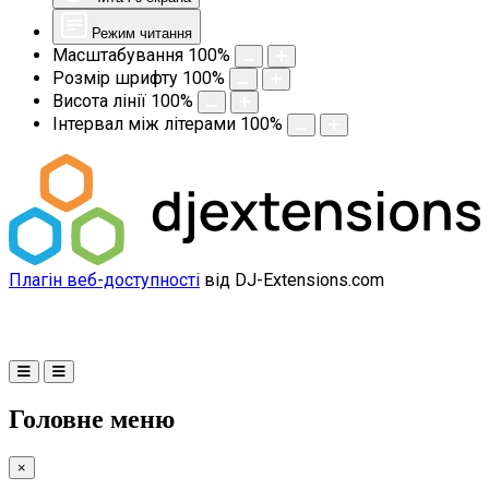
Режим читання
Масштабування
100
%
Розмір шрифту
100
%
Висота лінії
100
%
Інтервал між літерами
100
%
Плагін веб-доступності
від DJ-Extensions.com
Головне меню
×