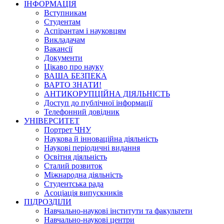
ІНФОРМАЦІЯ
Вступникам
Студентам
Аспірантам і науковцям
Викладачам
Вакансії
Документи
Цікаво про науку
ВАША БЕЗПЕКА
ВАРТО ЗНАТИ!
АНТИКОРУПЦІЙНА ДІЯЛЬНІСТЬ
Доступ до публічної інформації
Телефонний довідник
УНІВЕРСИТЕТ
Портрет ЧНУ
Наукова й інноваційна діяльність
Наукові періодичні видання
Освітня діяльність
Сталий розвиток
Міжнародна діяльність
Студентська рада
Асоціація випускників
ПІДРОЗДІЛИ
Навчально-наукові інститути та факультети
Навчально-наукові центри