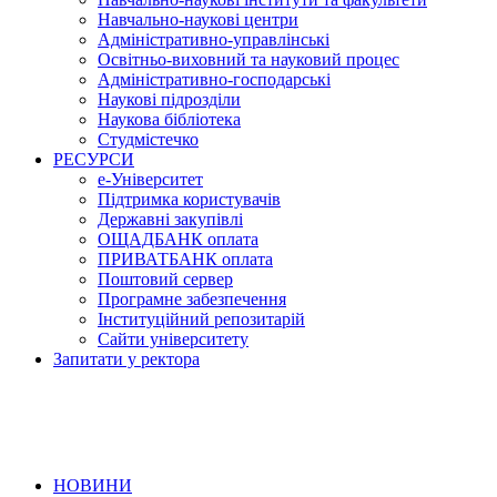
Навчально-наукові центри
Адміністративно-управлінські
Освітньо-виховний та науковий процес
Адміністративно-господарські
Наукові підрозділи
Наукова бібліотека
Студмістечко
РЕСУРСИ
е-Університет
Підтримка користувачів
Державні закупівлі
ОЩАДБАНК оплата
ПРИВАТБАНК оплата
Поштовий сервер
Програмне забезпечення
Інституційний репозитарій
Сайти університету
Запитати у ректора
НОВИНИ