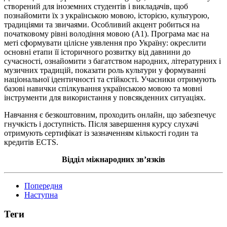
створений для іноземних студентів і викладачів, щоб
познайомити їх з українською мовою, історією, культурою,
традиціями та звичаями. Особливий акцент робиться на
початковому рівні володіння мовою (А1). Програма має на
меті сформувати цілісне уявлення про Україну: окреслити
основні етапи її історичного розвитку від давнини до
сучасності, ознайомити з багатством народних, літературних і
музичних традицій, показати роль культури у формуванні
національної ідентичності та стійкості. Учасники отримують
базові навички спілкування українською мовою та мовні
інструменти для використання у повсякденних ситуаціях.
Навчання є безкоштовним, проходить онлайн, що забезпечує
гнучкість і доступність. Після завершення курсу слухачі
отримують сертифікат із зазначенням кількості годин та
кредитів ECTS.
Відділ міжнародних зв’язків
Попередня
Наступна
Теги