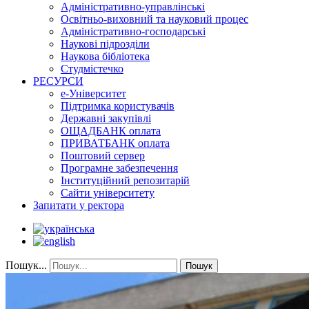
Адміністративно-управлінські
Освітньо-виховний та науковий процес
Адміністративно-господарські
Наукові підрозділи
Наукова бібліотека
Студмістечко
РЕСУРСИ
е-Університет
Підтримка користувачів
Державні закупівлі
ОЩАДБАНК оплата
ПРИВАТБАНК оплата
Поштовий сервер
Програмне забезпечення
Інституційний репозитарій
Сайти університету
Запитати у ректора
Пошук...
Пошук