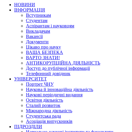
НОВИНИ
ІНФОРМАЦІЯ
Вступникам
Студентам
Аспірантам і науковцям
Викладачам
Вакансії
Документи
Цікаво про науку
ВАША БЕЗПЕКА
ВАРТО ЗНАТИ!
АНТИКОРУПЦІЙНА ДІЯЛЬНІСТЬ
Доступ до публічної інформації
Телефонний довідник
УНІВЕРСИТЕТ
Портрет ЧНУ
Наукова й інноваційна діяльність
Наукові періодичні видання
Освітня діяльність
Сталий розвиток
Міжнародна діяльність
Студентська рада
Асоціація випускників
ПІДРОЗДІЛИ
Навчально-наукові інститути та факультети