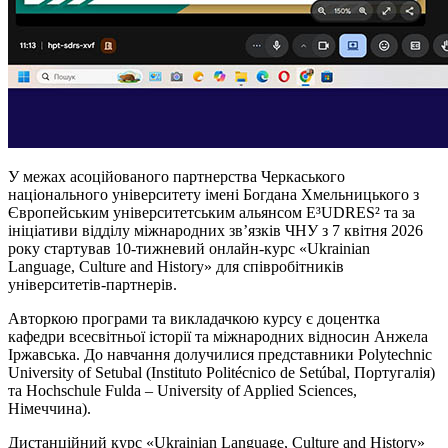
У межах асоційованого партнерства Черкаського
національного університету імені Богдана Хмельницького з
Європейським університетським альянсом E³UDRES² та за
ініціативи відділу міжнародних зв’язків ЧНУ з 7 квітня 2026
року стартував 10-тижневий онлайн-курс «Ukrainian
Language, Culture and History» для співробітників
університетів-партнерів.
Авторкою програми та викладачкою курсу є доцентка
кафедри всесвітньої історії та міжнародних відносин Анжела
Іржавська. До навчання долучилися представники Polytechnic
University of Setubal (Instituto Politécnico de Setúbal, Португалія)
та Hochschule Fulda – University of Applied Sciences,
Німеччина).
Дистанційний курс «Ukrainian Language, Culture and History»