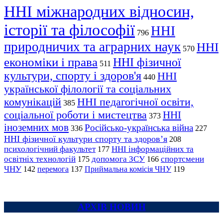
ННІ міжнародних відносин,
історії та філософії
ННІ
796
природничих та аграрних наук
ННІ
570
економіки і права
ННІ фізичної
511
культури, спорту і здоров'я
ННІ
440
української філології та соціальних
комунікацій
ННІ педагогічної освіти,
385
соціальної роботи і мистецтва
ННІ
373
іноземних мов
Російсько-українська війна
336
227
ННІ фізичної культури спорту та здоров’я
208
психологічний факультет
ННІ інформаційних та
177
освітніх технологій
допомога ЗСУ
спортсмени
175
166
ЧНУ
перемога
142
137
Приймальна комісія ЧНУ
119
АРХІВ НОВИН