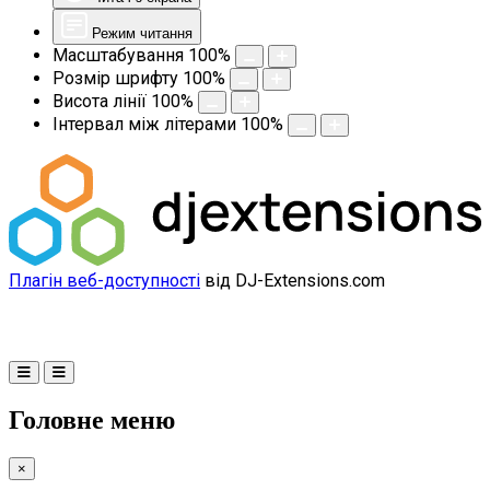
Режим читання
Масштабування
100
%
Розмір шрифту
100
%
Висота лінії
100
%
Інтервал між літерами
100
%
Плагін веб-доступності
від DJ-Extensions.com
Головне меню
×