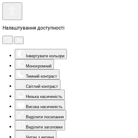
Налаштування доступності
Інвертувати кольори
Монохромний
Темний контраст
Світлий контраст
Низька насиченість
Висока насиченість
Виділити посилання
Виділити заголовки
Читач з екрана