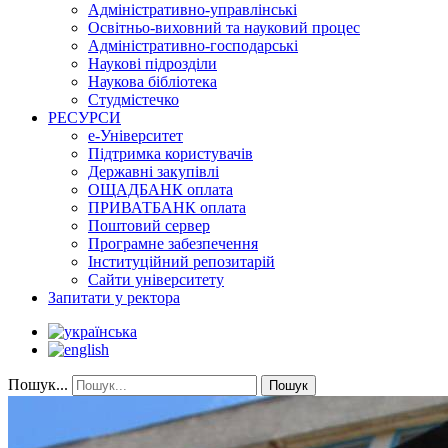
Адміністративно-управлінські
Освітньо-виховний та науковий процес
Адміністративно-господарські
Наукові підрозділи
Наукова бібліотека
Студмістечко
РЕСУРСИ
е-Університет
Підтримка користувачів
Державні закупівлі
ОЩАДБАНК оплата
ПРИВАТБАНК оплата
Поштовий сервер
Програмне забезпечення
Інституційний репозитарій
Сайти університету
Запитати у ректора
Пошук...
Пошук