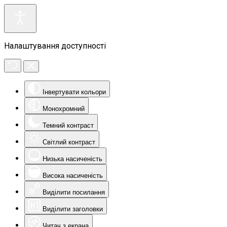
Налаштування доступності
Інвертувати кольори
Монохромний
Темний контраст
Світлий контраст
Низька насиченість
Висока насиченість
Виділити посилання
Виділити заголовки
Читач з екрана