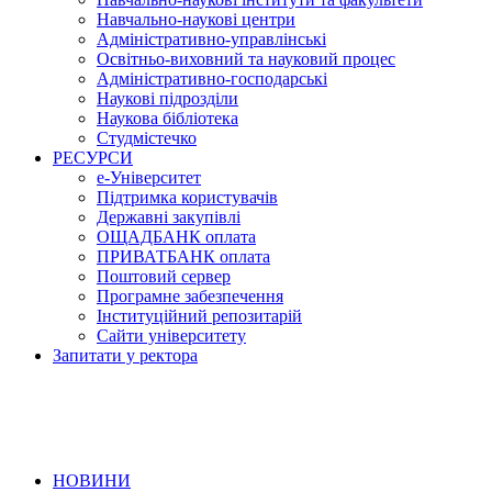
Навчально-наукові центри
Адміністративно-управлінські
Освітньо-виховний та науковий процес
Адміністративно-господарські
Наукові підрозділи
Наукова бібліотека
Студмістечко
РЕСУРСИ
е-Університет
Підтримка користувачів
Державні закупівлі
ОЩАДБАНК оплата
ПРИВАТБАНК оплата
Поштовий сервер
Програмне забезпечення
Інституційний репозитарій
Сайти університету
Запитати у ректора
НОВИНИ