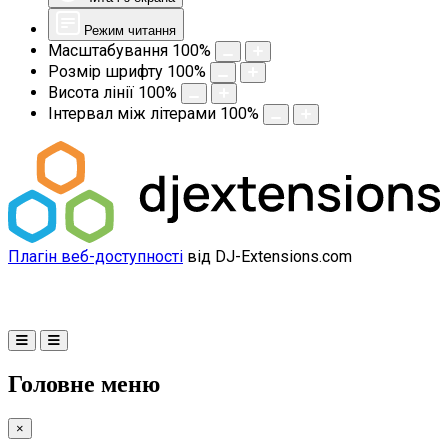
Режим читання
Масштабування
100
%
Розмір шрифту
100
%
Висота лінії
100
%
Інтервал між літерами
100
%
Плагін веб-доступності
від DJ-Extensions.com
Головне меню
×