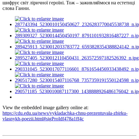
шифрує світ ліричної героїні. Тож –
заживляймося
на естетиці
слова Ганни.
View the embedded image gallery online at:
https://cdu.edu.ua/news/vykladachka-chnu-prezentuvala-zbirku-
vlasnykh-poezii.html#sigProIdf478a1ff4c