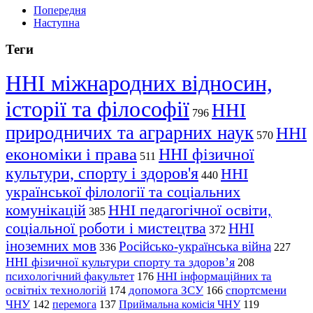
Попередня
Наступна
Теги
ННІ міжнародних відносин,
історії та філософії
ННІ
796
природничих та аграрних наук
ННІ
570
економіки і права
ННІ фізичної
511
культури, спорту і здоров'я
ННІ
440
української філології та соціальних
комунікацій
ННІ педагогічної освіти,
385
соціальної роботи і мистецтва
ННІ
372
іноземних мов
Російсько-українська війна
336
227
ННІ фізичної культури спорту та здоров’я
208
психологічний факультет
ННІ інформаційних та
176
освітніх технологій
допомога ЗСУ
спортсмени
174
166
ЧНУ
перемога
142
137
Приймальна комісія ЧНУ
119