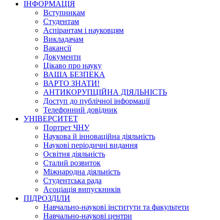
ІНФОРМАЦІЯ
Вступникам
Студентам
Аспірантам і науковцям
Викладачам
Вакансії
Документи
Цікаво про науку
ВАША БЕЗПЕКА
ВАРТО ЗНАТИ!
АНТИКОРУПЦІЙНА ДІЯЛЬНІСТЬ
Доступ до публічної інформації
Телефонний довідник
УНІВЕРСИТЕТ
Портрет ЧНУ
Наукова й інноваційна діяльність
Наукові періодичні видання
Освітня діяльність
Сталий розвиток
Міжнародна діяльність
Студентська рада
Асоціація випускників
ПІДРОЗДІЛИ
Навчально-наукові інститути та факультети
Навчально-наукові центри