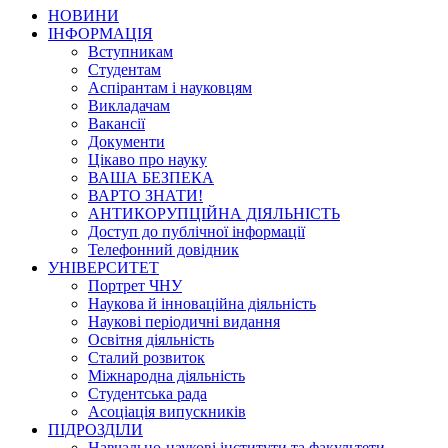
НОВИНИ
ІНФОРМАЦІЯ
Вступникам
Студентам
Аспірантам і науковцям
Викладачам
Вакансії
Документи
Цікаво про науку
ВАША БЕЗПЕКА
ВАРТО ЗНАТИ!
АНТИКОРУПЦІЙНА ДІЯЛЬНІСТЬ
Доступ до публічної інформації
Телефонний довідник
УНІВЕРСИТЕТ
Портрет ЧНУ
Наукова й інноваційна діяльність
Наукові періодичні видання
Освітня діяльність
Сталий розвиток
Міжнародна діяльність
Студентська рада
Асоціація випускників
ПІДРОЗДІЛИ
Навчально-наукові інститути та факультети