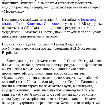
полегшить душевний біль шляхом катарсису, послабить
відчуття розпачу, зневіри, — поділилася враженнями авторка
«Меседжів...»
Наставницю прийшла привітати й
літстудійка
«Поетичної
вітальні Ганни Клименко-Синьоок»
, студентка 1-ВБ курсу, яка
навчається за ОП «Видавничий бізнес, редагування та
медіадизайн» Анастасія
Шостя
. Дівчина також запропонувала
присутнім свій поетичний меседж.
Проникливий відгук про книгу Ганни Андріївни
опублікувала черкаська поетка, членкиня НСПУ Катерина
Вербівська:
— Завмираю над сторінками поетичної збірки «Меседжі кави
й каменю», де так доречно продовжує роздуми про філософію
життя Ганна
Клименко-Синьоок
. Ганнине «навскіс
пропечене» афористично лащиться до серця читача:
«Душа надчутливими сльозами не вміє плакати…», або: «Є
власний світ… У нім – сліди від інших». Героїня Ганниних
поезій в кожній строфі не намагається бути, а є відкрита,
відверта, смілива. І хоча знає, що потім знайдуться ті, хто
запитає: «А хто? А коли це…», графічними конструкціями
слова будує геометрію свого життя і маленькими стіжками
нанизує внутрішню енергію читача. Хоча інколи за о́бразами