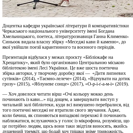
Доцентка кафедри української літератури й компаративістики
Черкаського національного університету імені Богдана
Хмельницького, поетеса, літературознавиця Ганна Клименко-
Синьоок видала власну збірку «Меседжі кави й каменю», до
якої увійшли поезії карантинного та воєнного періодів.
Презентація відбулася у межах проєкту «
Бібліокафе
на
Хрещатику», який було організовано Центральною міською
бібліотекою імені Лесі Українки. Це вже шоста поетична
збірка авторки, у творчому доробку якої — «Дитя липневих
сутінків» (2014), «Таємно-лелече» (2014), «Відчувати на дотик
грозу» (2015), «Яблуневе сонце» (2017), «О-р-і-ґ-а-м-і» (2019).
— Хоч довелося читати вірш «Очі кольору мокко день
починають із кави...» під дощем, а завершувати виступ у
читальній залі бібліотеки, куди всі вимушено перебралися, від
того поетичні меседжі не втратили свого звучання. Адже,
коли бачиш, як спиняються випадкові перехожі й починають
наближатися, вслухаючись у голос із мікрофона, розумієш, що
це потрібно людям, щось вони таки звідтіля виносять, якийсь
душевний
тремкіт
, що бодай хоч трішки зніме тривожність,