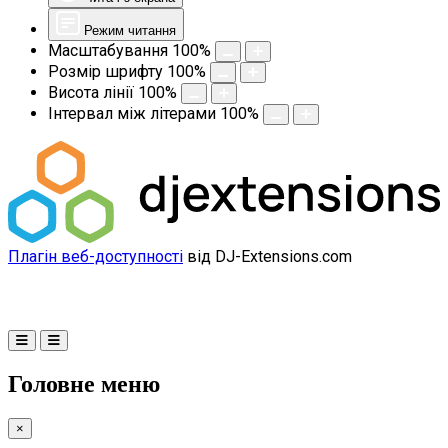
Режим читання
Масштабування
100
%
Розмір шрифту
100
%
Висота лінії
100
%
Інтервал між літерами
100
%
Плагін веб-доступності
від DJ-Extensions.com
Головне меню
×