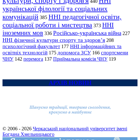
культури, спорту і здоров'я
ННІ
440
української філології та соціальних
комунікацій
ННІ педагогічної освіти,
385
соціальної роботи і мистецтва
ННІ
373
іноземних мов
Російсько-українська війна
336
227
ННІ фізичної культури спорту та здоров’я
208
психологічний факультет
ННІ інформаційних та
177
освітніх технологій
допомога ЗСУ
спортсмени
175
166
ЧНУ
перемога
142
137
Приймальна комісія ЧНУ
119
АРХІВ НОВИН
© 2006 - 2026
Черкаський національний університет імені
Богдана Хмельницького