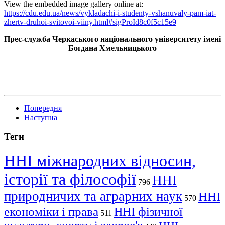
View the embedded image gallery online at:
https://cdu.edu.ua/news/vykladachi-i-studenty-vshanuvaly-pam-iat-
zhertv-druhoi-svitovoi-viiny.html#sigProId8c0f5c15e9
Прес-служба Черкаського національного університету імені
Богдана Хмельницького
Попередня
Наступна
Теги
ННІ міжнародних відносин,
історії та філософії
ННІ
796
природничих та аграрних наук
ННІ
570
економіки і права
ННІ фізичної
511