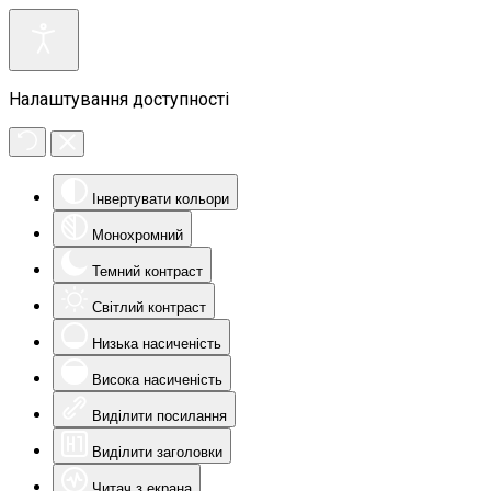
Налаштування доступності
Інвертувати кольори
Монохромний
Темний контраст
Світлий контраст
Низька насиченість
Висока насиченість
Виділити посилання
Виділити заголовки
Читач з екрана