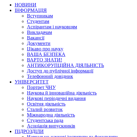
НОВИНИ
ІНФОРМАЦІЯ
Вступникам
Студентам
Аспірантам і науковцям
Викладачам
Вакансії
Документи
Цікаво про науку
ВАША БЕЗПЕКА
ВАРТО ЗНАТИ!
АНТИКОРУПЦІЙНА ДІЯЛЬНІСТЬ
Доступ до публічної інформації
Телефонний довідник
УНІВЕРСИТЕТ
Портрет ЧНУ
Наукова й інноваційна діяльність
Наукові періодичні видання
Освітня діяльність
Сталий розвиток
Міжнародна діяльність
Студентська рада
Асоціація випускників
ПІДРОЗДІЛИ
Навчально-наукові інститути та факультети