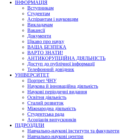
ІНФОРМАЦІЯ
Вступникам
Студентам
Аспірантам і науковцям
Викладачам
Вакансії
Документи
Цікаво про науку
ВАША БЕЗПЕКА
ВАРТО ЗНАТИ!
АНТИКОРУПЦІЙНА ДІЯЛЬНІСТЬ
Доступ до публічної інформації
Телефонний довідник
УНІВЕРСИТЕТ
Портрет ЧНУ
Наукова й інноваційна діяльність
Наукові періодичні видання
Освітня діяльність
Сталий розвиток
Міжнародна діяльність
Студентська рада
Асоціація випускників
ПІДРОЗДІЛИ
Навчально-наукові інститути та факультети
Навчально-наукові центри