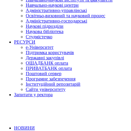
Навчально-наукові центри
Адміністративно-управлінські
Освітньо-виховний та науковий процес
Адміністративно-господарські
Наукові підрозділи
Наукова бібліотека
Студмістечко
РЕСУРСИ
е-Університет
Підтримка користувачів
Державні закупівлі
ОЩАДБАНК оплата
ПРИВАТБАНК оплата
Поштовий сервер
Програмне забезпечення
Інституційний репозитарій
Сайти університету
Запитати у ректора
НОВИНИ