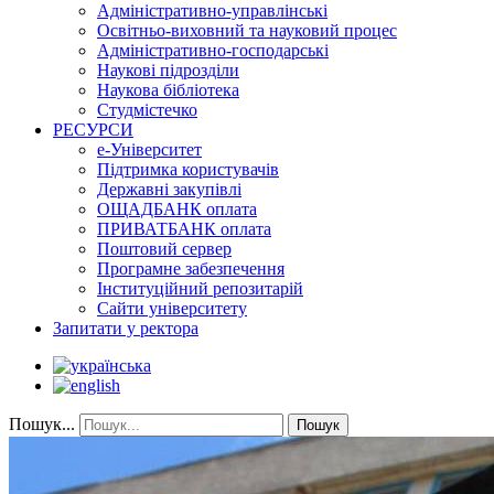
Адміністративно-управлінські
Освітньо-виховний та науковий процес
Адміністративно-господарські
Наукові підрозділи
Наукова бібліотека
Студмістечко
РЕСУРСИ
е-Університет
Підтримка користувачів
Державні закупівлі
ОЩАДБАНК оплата
ПРИВАТБАНК оплата
Поштовий сервер
Програмне забезпечення
Інституційний репозитарій
Сайти університету
Запитати у ректора
Пошук...
Пошук