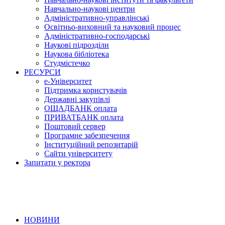
Навчально-наукові центри
Адміністративно-управлінські
Освітньо-виховний та науковий процес
Адміністративно-господарські
Наукові підрозділи
Наукова бібліотека
Студмістечко
РЕСУРСИ
е-Університет
Підтримка користувачів
Державні закупівлі
ОЩАДБАНК оплата
ПРИВАТБАНК оплата
Поштовий сервер
Програмне забезпечення
Інституційний репозитарій
Сайти університету
Запитати у ректора
НОВИНИ