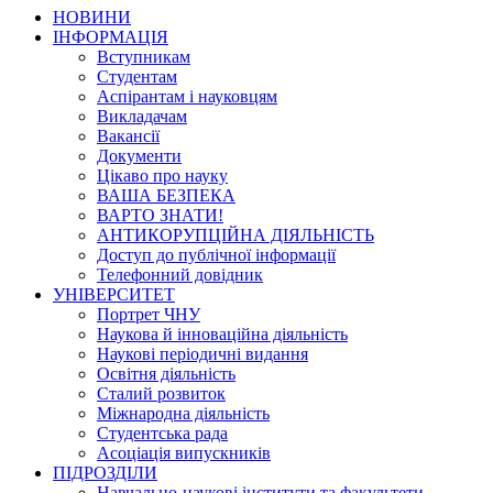
НОВИНИ
ІНФОРМАЦІЯ
Вступникам
Студентам
Аспірантам і науковцям
Викладачам
Вакансії
Документи
Цікаво про науку
ВАША БЕЗПЕКА
ВАРТО ЗНАТИ!
АНТИКОРУПЦІЙНА ДІЯЛЬНІСТЬ
Доступ до публічної інформації
Телефонний довідник
УНІВЕРСИТЕТ
Портрет ЧНУ
Наукова й інноваційна діяльність
Наукові періодичні видання
Освітня діяльність
Сталий розвиток
Міжнародна діяльність
Студентська рада
Асоціація випускників
ПІДРОЗДІЛИ
Навчально-наукові інститути та факультети