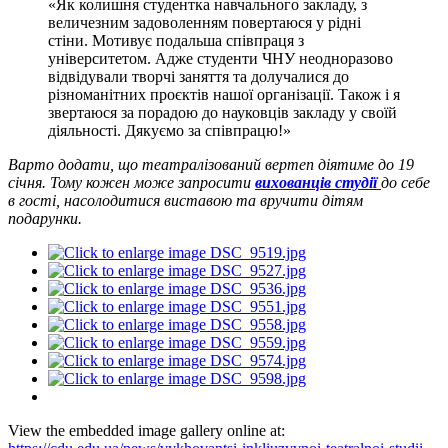
«Як колишня студентка навчального закладу, з
величезним задоволенням повертаюся у рідні
стіни. Мотивує подальша співпраця з
університетом. Адже студенти ЧНУ неодноразово
відвідували творчі заняття та долучалися до
різноманітних проєктів нашої організації. Також і я
звертаюся за порадою до науковців закладу у своїй
діяльності. Дякуємо за співпрацю!»
Варто додати, що театралізований вертеп діятиме до 19
січня. Тому кожен може запросити
вихованців студії
до себе
в гості, насолодитися виставою та вручити дітям
подарунки.
View the embedded image gallery online at: