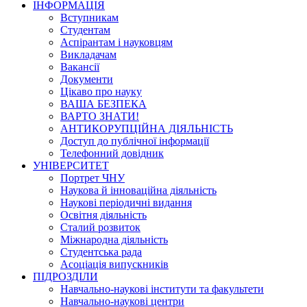
ІНФОРМАЦІЯ
Вступникам
Студентам
Аспірантам і науковцям
Викладачам
Вакансії
Документи
Цікаво про науку
ВАША БЕЗПЕКА
ВАРТО ЗНАТИ!
АНТИКОРУПЦІЙНА ДІЯЛЬНІСТЬ
Доступ до публічної інформації
Телефонний довідник
УНІВЕРСИТЕТ
Портрет ЧНУ
Наукова й інноваційна діяльність
Наукові періодичні видання
Освітня діяльність
Сталий розвиток
Міжнародна діяльність
Студентська рада
Асоціація випускників
ПІДРОЗДІЛИ
Навчально-наукові інститути та факультети
Навчально-наукові центри