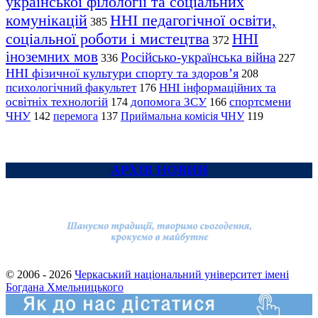
української філології та соціальних
комунікацій
ННІ педагогічної освіти,
385
соціальної роботи і мистецтва
ННІ
372
іноземних мов
Російсько-українська війна
336
227
ННІ фізичної культури спорту та здоров’я
208
психологічний факультет
ННІ інформаційних та
176
освітніх технологій
допомога ЗСУ
спортсмени
174
166
ЧНУ
перемога
142
137
Приймальна комісія ЧНУ
119
АРХІВ НОВИН
© 2006 - 2026
Черкаський національний університет імені
Богдана Хмельницького