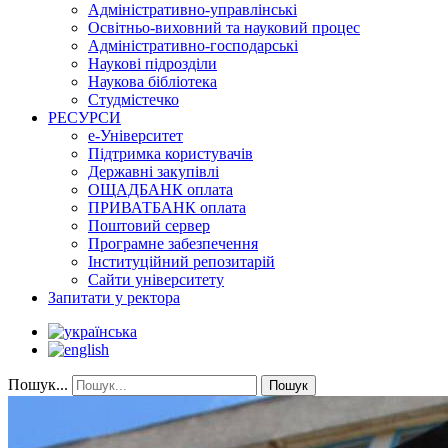
Адміністративно-управлінські
Освітньо-виховний та науковий процес
Адміністративно-господарські
Наукові підрозділи
Наукова бібліотека
Студмістечко
РЕСУРСИ
е-Університет
Підтримка користувачів
Державні закупівлі
ОЩАДБАНК оплата
ПРИВАТБАНК оплата
Поштовий сервер
Програмне забезпечення
Інституційний репозитарій
Сайти університету
Запитати у ректора
Пошук...
Пошук