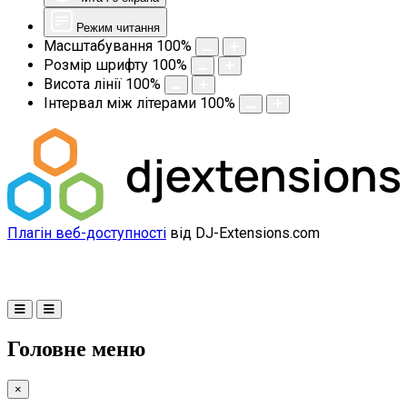
Режим читання
Масштабування
100
%
Розмір шрифту
100
%
Висота лінії
100
%
Інтервал між літерами
100
%
Плагін веб-доступності
від DJ-Extensions.com
Головне меню
×