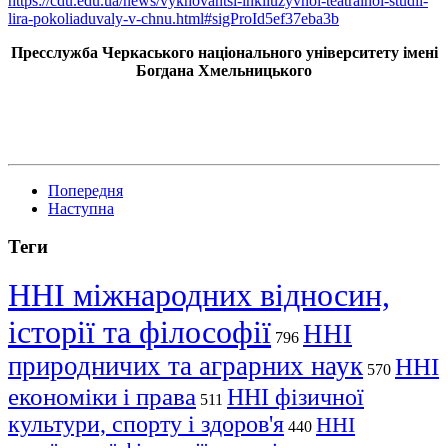
https://cdu.edu.ua/news/vykhovantsi-inkliuzyvnoi-teatralnoi-studii-
lira-pokoliaduvaly-v-chnu.html#sigProId5ef37eba3b
Пресслужба Черкаського національного університету імені
Богдана Хмельницького
Попередня
Наступна
Теги
ННІ міжнародних відносин,
історії та філософії
ННІ
796
природничих та аграрних наук
ННІ
570
економіки і права
ННІ фізичної
511
культури, спорту і здоров'я
ННІ
440