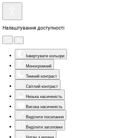
Налаштування доступності
Інвертувати кольори
Монохромний
Темний контраст
Світлий контраст
Низька насиченість
Висока насиченість
Виділити посилання
Виділити заголовки
Читач з екрана