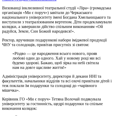
Вихованці інклюзивної театральної студії «Ліра» (громадська
організація «Ми є поруч») завітали до Черкаського
національного університету імені Богдана Хмельницького та
виступили з театралізованим вертепом. Діти продекламували
колядки, а завершили дійство спільним виконанням «Ой
радуйся, Земле, Син Божий народився!».
Ректор, вручивши подарункові набори іміджевої продукції
ЧНУ та солодощів, привітав присутніх зі святом:
«Різдво — це народження всього нового, прояв
любові один до одного. Хай у новому році ми всі
будемо здорові. Бажаю, щоб зірка на небі світила
нам на довге щасливе життя!»
Адміністрація університету, директори й декани ННІ та
факультетів, начальники відділів та всі охочі привітали дітей і
теж поклали їм подарунки та солодощі до «чарівного
мішечка».
Керівник ГО «Ми є поруч» Тетяна Волочай подякувала
університету за гостинність, щедрі подарунки та спільне
виконання колядок: