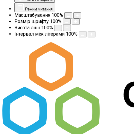
Режим читання
Масштабування
100
%
Розмір шрифту
100
%
Висота лінії
100
%
Інтервал між літерами
100
%