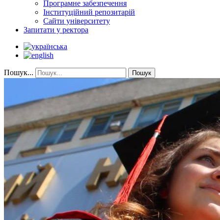
Програмне забезпечення
Інституційний репозитарій
Сайти університету
Запитати у ректора
Пошук...
Пошук