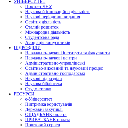
УНІВЕРСИТЕТ
Портрет ЧНУ
Наукова й інноваційна діяльність
Наукові періодичні видання
Освітня діяльність
Сталий розвиток
Міжнародна діяльність
Студентська рада
Асоціація випускників
ПІДРОЗДІЛИ
Навчально-наукові інститути та факультети
Навчально-наукові центри
Адміністративно-управлінські
Освітньо-виховний та науковий процес
Адміністративно-господарські
Наукові підрозділи
Наукова бібліотека
Студмістечко
РЕСУРСИ
е-Університет
Підтримка користувачів
Державні закупівлі
ОЩАДБАНК оплата
ПРИВАТБАНК оплата
Поштовий сервер