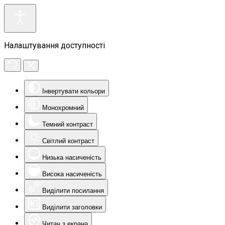
Налаштування доступності
Інвертувати кольори
Монохромний
Темний контраст
Світлий контраст
Низька насиченість
Висока насиченість
Виділити посилання
Виділити заголовки
Читач з екрана