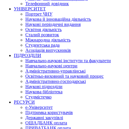
Телефонний довідник
УНІВЕРСИТЕТ
Портрет ЧНУ
Наукова й інноваційна діяльність
Наукові періодичні видання
Освітня діяльність
Сталий розвиток
Міжнародна діяльність
Студентська рада
Асоціація випускників
ПІДРОЗДІЛИ
Навчально-наукові інститути та факультети
Навчально-наукові центри
Адміністративно-управлінські
Освітньо-виховний та науковий процес
Адміністративно-господарські
Наукові підрозділи
Наукова бібліотека
Студмістечко
РЕСУРСИ
е-Університет
Підтримка користувачів
Державні закупівлі
ОЩАДБАНК оплата
ПРИВАТБАНК оплата