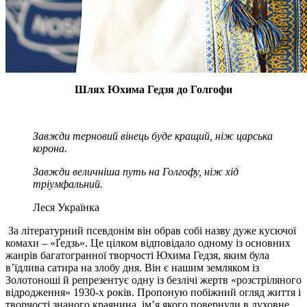
Шлях Юхима Гедзя до Голгофи
Завжди терновий вінець
буде кращий, ніж царська
корона.
Завжди величніша путь
н
а Голгофу, ніж хід
тріумфальний.
Леся Українка
За літературний псевдонім він обрав собі назву дуже кусючої
комахи – «Ґедзь». Це цілком відповідало одному із основних
жанрів багатогранної творчості Юхима Гедзя, яким була
в’їдлива сатира на злобу дня. Він є нашим земляком із
Золотоноші й репрезентує одну із безлічі жертв «розстріляного
відродження» 1930-х років. Пропоную побіжний огляд життя і
творчості знаного краянина, ім’я якого повернули в духовне