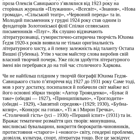
проза Олексія Савицького з’являлися від 1923 року на
сторінках журналів «Плужанин», «Всесвіт», «Знання», «Нова
громада», «Сільський театр», «Червоний перець» та ін.
Молодий письменник у грудні 1924 року став одним із
фундаторів Золотоніської філії Спілки селянських
письменників «Плуг». Як слушно відзначають
літературознавці, гумористично-сатирична творчість Юхима
Ґедзя 1920-х років виявила не тільки оригінальність
літературного хисту, а й певну залежність від таланту Остапа
Вишні (Губенка). Утім з часом майстер слова виробив свій
власний творчий почерк. Уже після здобуття літературного
імені він перебрався до на той час столичного Харкова.
Чи не найбільш плідним у творчій біографії Юхима Гедзя-
Савицького стало п’ятиріччя від 1927 до 1931 року Саме тоді,
мов з рогу достатку, посипалися й побачили світ майже всі
його основні збірки творів: «Автор Троянденко», «Буває й
таке» (обидві — 1927), «Принципіяльно», «Троглодити»
(обидві – 1929), «Завзятий середняк» (1929; 1930), «Бубна-
козир», «Конкурс на гопак», «Ті ж і Мирон Гречка»,
«Столичний гість» (усі – 1930) «Перший іспит» (1931) та ін.
Вражає тематичне розмаїття цих творів: минувшина,
мисливські бувальщини, викриття бюрократів-чиновників,
протистояння «старого» і «нового» світу, гендерні проблеми,
дозвілля, культура, спорт, література тощо. Все це засвідчує