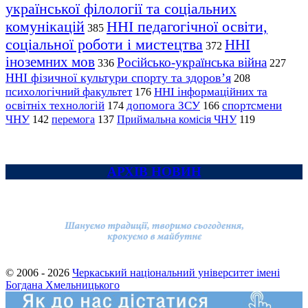
української філології та соціальних
комунікацій
ННІ педагогічної освіти,
385
соціальної роботи і мистецтва
ННІ
372
іноземних мов
Російсько-українська війна
336
227
ННІ фізичної культури спорту та здоров’я
208
психологічний факультет
ННІ інформаційних та
176
освітніх технологій
допомога ЗСУ
спортсмени
174
166
ЧНУ
перемога
142
137
Приймальна комісія ЧНУ
119
АРХІВ НОВИН
© 2006 - 2026
Черкаський національний університет імені
Богдана Хмельницького