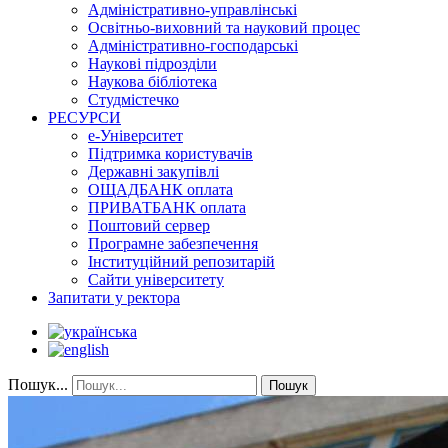
Адміністративно-управлінські
Освітньо-виховний та науковий процес
Адміністративно-господарські
Наукові підрозділи
Наукова бібліотека
Студмістечко
РЕСУРСИ
е-Університет
Підтримка користувачів
Державні закупівлі
ОЩАДБАНК оплата
ПРИВАТБАНК оплата
Поштовий сервер
Програмне забезпечення
Інституційний репозитарій
Сайти університету
Запитати у ректора
Пошук...
Пошук