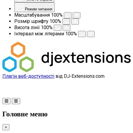
Режим читання
Масштабування
100
%
Розмір шрифту
100
%
Висота лінії
100
%
Інтервал між літерами
100
%
Плагін веб-доступності
від DJ-Extensions.com
Головне меню
×