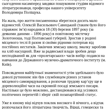
сьогодення насамперед завдяки пошуковим студіям відомого
літературознавця, професора нашого університету
Володимира Поліщука.
На жаль, про життя письменника збереглося досить мало
відомостей. Олексій Васильович Савицький (таким було його
справжнє ім’я) народився 18 (30) березня 1897 року (за
деякими даними – 1896 року) в повітовому містечку
Золотоноша, тоді Полтавської губернії. Зростав у родині
місцевого теслі й разом зі своїми рідними потерпав від
постійних нестатків. Закінчив земську школу, змалку заробляв
на хліб насущний. Вже за радянської влади зробив дещо
несподіваний як для «пролетарських» часів вибір: подався на
навчання до Державного музично-драматичного інституту (м.
Київ).
Повсякдення майбутньої знаменитості утім здебільшого було
доволі рутинним: він був службовцем різних установ
місцевого самоврядування, а розпочав трудову кар’єру ще в
дореволюційні часи на скромній посаді земського писаря.
Настільки це було можливо, дистанціювався від усіляких
політичних перепетій і зберіг свій позапартійний статус.
Уже в юному віці відчув поклик високого й вічного, а відтак
розпочалася його літературна творчість. Вірші, гуморески та