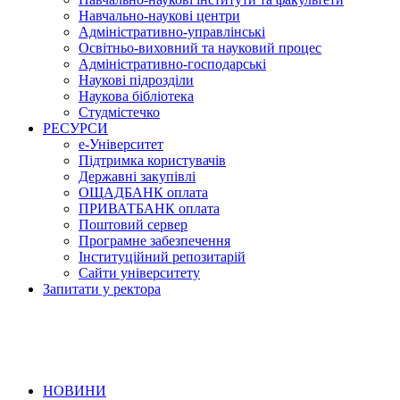
Навчально-наукові центри
Адміністративно-управлінські
Освітньо-виховний та науковий процес
Адміністративно-господарські
Наукові підрозділи
Наукова бібліотека
Студмістечко
РЕСУРСИ
е-Університет
Підтримка користувачів
Державні закупівлі
ОЩАДБАНК оплата
ПРИВАТБАНК оплата
Поштовий сервер
Програмне забезпечення
Інституційний репозитарій
Сайти університету
Запитати у ректора
НОВИНИ