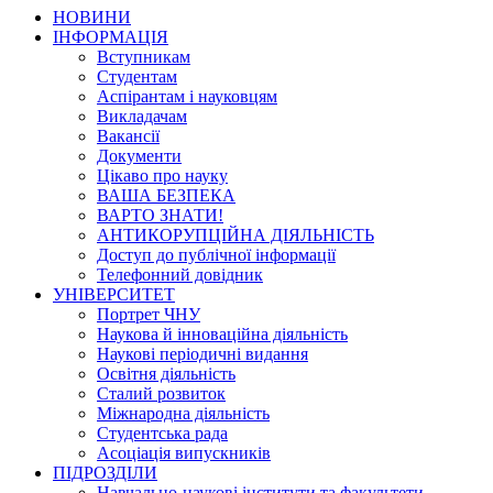
НОВИНИ
ІНФОРМАЦІЯ
Вступникам
Студентам
Аспірантам і науковцям
Викладачам
Вакансії
Документи
Цікаво про науку
ВАША БЕЗПЕКА
ВАРТО ЗНАТИ!
АНТИКОРУПЦІЙНА ДІЯЛЬНІСТЬ
Доступ до публічної інформації
Телефонний довідник
УНІВЕРСИТЕТ
Портрет ЧНУ
Наукова й інноваційна діяльність
Наукові періодичні видання
Освітня діяльність
Сталий розвиток
Міжнародна діяльність
Студентська рада
Асоціація випускників
ПІДРОЗДІЛИ
Навчально-наукові інститути та факультети