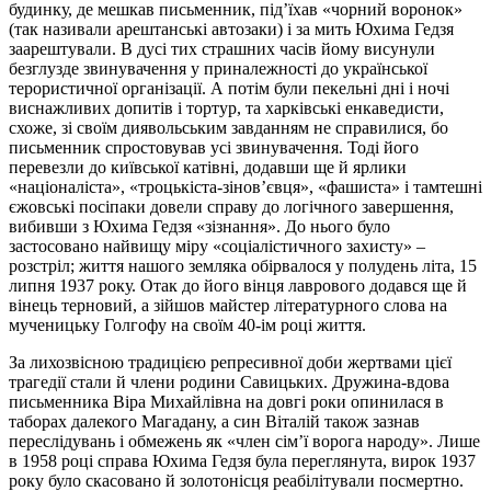
будинку, де мешкав письменник, під’їхав «чорний воронок»
(так називали арештанські автозаки) і за мить Юхима Гедзя
заарештували. В дусі тих страшних часів йому висунули
безглузде звинувачення у приналежності до української
терористичної організації. А потім були пекельні дні і ночі
виснажливих допитів і тортур, та харківські енкаведисти,
схоже, зі своїм диявольським завданням не справилися, бо
письменник спростовував усі звинувачення. Тоді його
перевезли до київської катівні, додавши ще й ярлики
«націоналіста», «троцькіста-зінов’євця», «фашиста» і тамтешні
єжовські посіпаки довели справу до логічного завершення,
вибивши з Юхима Гедзя «зізнання». До нього було
застосовано найвищу міру «соціалістичного захисту» –
розстріл; життя нашого земляка обірвалося у полудень літа, 15
липня 1937 року. Отак до його вінця лаврового додався ще й
вінець терновий, а зійшов майстер літературного слова на
мученицьку Голгофу на своїм 40-ім році життя.
За лихозвісною традицією репресивної доби жертвами цієї
трагедії стали й члени родини Савицьких. Дружина-вдова
письменника Віра Михайлівна на довгі роки опинилася в
таборах далекого Магадану, а син Віталій також зазнав
переслідувань і обмежень як «член сім’ї ворога народу». Лише
в 1958 році справа Юхима Гедзя була переглянута, вирок 1937
року було скасовано й золотонісця реабілітували посмертно.