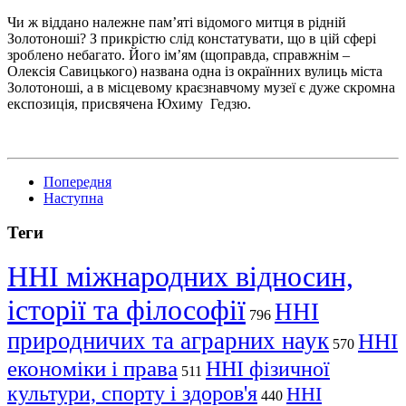
Чи ж віддано належне пам’яті відомого митця в рідній
Золотоноші? З прикрістю слід констатувати, що в цій сфері
зроблено небагато. Його ім’ям (щоправда, справжнім –
Олексія Савицького) названа одна із окраїнних вулиць міста
Золотоноші, а в місцевому краєзнавчому музеї є дуже скромна
експозиція, присвячена Юхиму Гедзю.
Попередня
Наступна
Теги
ННІ міжнародних відносин,
історії та філософії
ННІ
796
природничих та аграрних наук
ННІ
570
економіки і права
ННІ фізичної
511
культури, спорту і здоров'я
ННІ
440