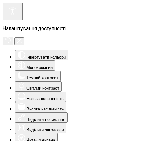
Налаштування доступності
Інвертувати кольори
Монохромний
Темний контраст
Світлий контраст
Низька насиченість
Висока насиченість
Виділити посилання
Виділити заголовки
Читач з екрана