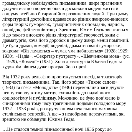
громадянську небайдужість письменника, щире прагнення
долучитися до творення більш досконалої моделі життя й
соціуму всебічно й гармонійно розвинених людей. При цьому
літературний достойник вдавався до різних жанрово-видових
форм творів: гуморесок, гумористичних оповідань, нарисів,
оповідок, фейлетонів тощо. Зрештою, Юхим Ґедзь звертається
й до такого високого рівня літературної творчості, яким є
драматургія, хоча його доробок в цьому жанрі менш помітний.
Це були драми, комедії, водевілі, драматизовані гуморески,
зокрема: «Віз ламається – чумак ума набирається» (1928; 1929;
1930), «Надія», «Секретар пухтресту», «Шевченкова мова» (усі
– 1929), «Комедії» (1931). Хоча драматургія Юхима Ґедзя за
художнім рівнем дуже програє його прозі.
Від 1932 року рельєфно простежується нисхідна траєкторія
творчості письменника. Так, його збірка «Тихою сапою»
(1933) та п’єса «Молодість» (1936) переконливо засвідчують
певну творчу втому митця, схильність до надмірного
соціологізму й публіцизму. Можливо, це було пов’язано із
синхронними тому часу трагічними подіями голодного мору
1932 – 1933 років, розкручуванням пекельного маховика
сталінських репресій. А ще – з недобрими передчуттями, які
зрештою не обманули Юхима Гедзя.
…Це сталося темної пізньоосінньої ночі 1936 року: до