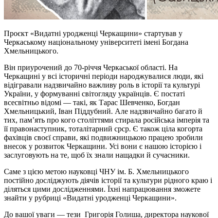
Проєкт «Видатні уродженці Черкащини» стартував у
Черкаському національному університеті імені Богдана
Хмельницького.
Він приурочений до 70-річчя Черкаської області. На
Черкащині у всі історичні періоди народжувалися люди, які
відігравали надзвичайно важливу роль в історії та культурі
України, у формуванні світогляду українців. Є постаті
всесвітньо відомі — такі, як Тарас Шевченко, Богдан
Хмельницький, Іван Піддубний. Але надзвичайно багато й
тих, пам’ять про кого століттями стирала російська імперія та
її правонаступник, тоталітарний срср. Є також ціла когорта
фахівців своєї справи, які подвижницькою працею зробили
внесок у розвиток Черкащини. Усі вони є нашою історією і
заслуговують на те, щоб їх знали нащадки й сучасники.
Саме з цією метою науковці ЧНУ ім. Б. Хмельницького
постійно досліджують діячів історії та культури рідного краю і
діляться цими дослідженнями. Їхні напрацювання зможете
знайти у рубриці «Видатні уродженці Черкащини».
До вашої уваги — тези Григорія Голиша, директора наукової