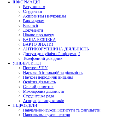
ІНФОРМАЦІЯ
Вступникам
Студентам
Аспірантам і науковцям
Викладачам
Вакансії
Документи
Цікаво про науку
ВАША БЕЗПЕКА
ВАРТО ЗНАТИ!
АНТИКОРУПЦІЙНА ДІЯЛЬНІСТЬ
Доступ до публічної інформації
Телефонний довідник
УНІВЕРСИТЕТ
Портрет ЧНУ
Наукова й інноваційна діяльність
Наукові періодичні видання
Освітня діяльність
Сталий розвиток
Міжнародна діяльність
Студентська рада
Асоціація випускників
ПІДРОЗДІЛИ
Навчально-наукові інститути та факультети
Навчально-наукові центри