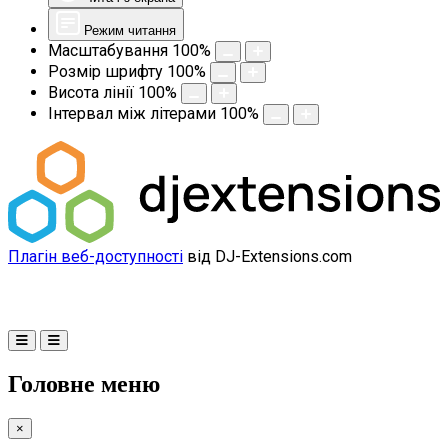
Режим читання
Масштабування
100
%
Розмір шрифту
100
%
Висота лінії
100
%
Інтервал між літерами
100
%
Плагін веб-доступності
від DJ-Extensions.com
Головне меню
×