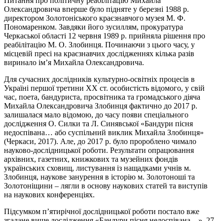
Питання про політичну реабілітацію Михайла
Олександровича вперше було підняте у березні 1988 р.
директором Золотоніського краєзнавчого музея М. Ф.
Пономаренком. Завдяки його зусиллям, прокуратура
Черкаської області 12 червня 1989 р. прийняла рішення про
реабілітацію М. О. Злобинця. Починаючи з цього часу, у
місцевій пресі на краєзнавчих дослідженнях кілька разів
виринало ім’я Михайла Олександровича.
Для сучасних дослідників культурно-освітніх процесів в
Україні першої третини ХХ ст. особистість відомого, у свій
час, поета, бандуриста, просвітника та громадського діяча
Михайла Олександровича Злобинця фактично до 2017 р.
залишалася мало відомою, до часу появи спеціального
дослідження О. Силки та Л. Синявської «Бандури пісня
недоспівана… або суспільний виклик Михайла Злобинця»
(Черкаси, 2017). Але, до 2017 р. було пророблено чимало
науково-дослідницької роботи. Результати опрацювання
архівних, газетних, книжкових та музейних фондів
українських сховищ, листування із нащадками учнів м.
Злобинця, наукове занурення в історію м. Золотоноші та
Золотоніщини – лягли в основу наукових статей та виступів
на наукових конференціях.
Підсумком п’ятирічної дослідницької роботи постало вже
згадане вище дослідження «Бандури пісня недоспівана…». 27