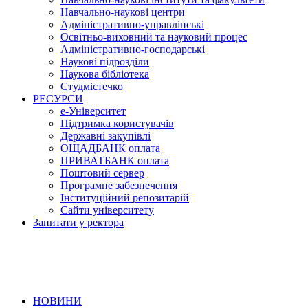
Навчально-наукові центри
Адміністративно-управлінські
Освітньо-виховний та науковий процес
Адміністративно-господарські
Наукові підрозділи
Наукова бібліотека
Студмістечко
РЕСУРСИ
е-Університет
Підтримка користувачів
Державні закупівлі
ОЩАДБАНК оплата
ПРИВАТБАНК оплата
Поштовий сервер
Програмне забезпечення
Інституційний репозитарій
Сайти університету
Запитати у ректора
НОВИНИ