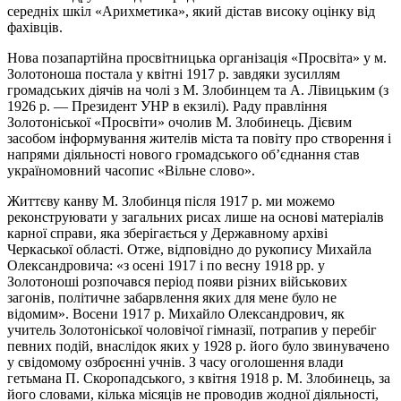
середніх шкіл «Арихметика», який дістав високу оцінку від
фахівців.
Нова позапартійна просвітницька організація «Просвіта» у м.
Золотоноша постала у квітні 1917 р. завдяки зусиллям
громадських діячів на чолі з М. Злобинцем та А. Лівицьким (з
1926 р. — Президент УНР в екзилі). Раду правління
Золотоніської «Просвіти» очолив М. Злобинець. Дієвим
засобом інформування жителів міста та повіту про створення і
напрями діяльності нового громадського об’єднання став
україномовний часопис «Вільне слово».
Життєву канву М. Злобинця після 1917 р. ми можемо
реконструювати у загальних рисах лише на основі матеріалів
карної справи, яка зберігається у Державному архіві
Черкаської області. Отже, відповідно до рукопису Михайла
Олександровича: «з осені 1917 і по весну 1918 рр. у
Золотоноші розпочався період появи різних військових
загонів, політичне забарвлення яких для мене було не
відомим». Восени 1917 р. Михайло Олександрович, як
учитель Золотоніської чоловічої гімназії, потрапив у перебіг
певних подій, внаслідок яких у 1928 р. його було звинувачено
у свідомому озброєнні учнів. З часу оголошення влади
гетьмана П. Скоропадського, з квітня 1918 р. М. Злобинець, за
його словами, кілька місяців не проводив жодної діяльності,