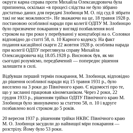
округи карна справа проти Михайла Олександровича була
припинена, оскільки «в процесі слідства не було зібрано
достатньо даних для передачі Злобинця М. О. під суд й зібрати
такі не має можливості». Не зважаючи на це, 18 травня 1928 р.
постановою особливої наради при колегії ОДПУ М. Злобинцю
було призначене покарання у вигляді позбавлення волі
строком на три роки у перебуванні у концтаборі на о. Соловки
відповідно до статті 58, п. 10 Карного кодексу. На факт
подання касаційної скарги 22 жовтня 1928 р. особлива нарада
при колегії ОДПУ переглянула справу Михайла
Олександровича від 18.05.1928 р. Висновок був, як ми
сьогодні розуміємо, передбачений — попереднє рішення
залишити в силі.
Відбувши перший термін покарання, М. Злобинця, відповідно
до рішення особливої наради від 15 травня 1931 р., було
виселено на 3 роки до Північного краю. Є відомості про те,
що у засланні працював кіномеханіком. Через 2 роки, 22
грудня 1933 р., рішенням трійки ОДПУ Північного краю М.
Злобинця було звинувачено за статтею 58, п. 10 і вдруге
позбавлено волі строком до 5 років.
20 вересня 1937 р. рішенням трійки НКВС Північного краю
М. О. Злобинця засудили до найвищої міри покарання —
розстрілу. Йому було 53 роки.