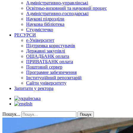
Адміністративно-управлінські
Освітньо-виховний та науковий процес
Адміністративно-господарські
Наукові підрозділи
Наукова бібліотека
Студмістечко
РЕСУРСИ
е-Університет
Підтримка користувачів
Державні закупівлі
ОЩАДБАНК оплата
ПРИВАТБАНК оплата
Поштовий сервер
Програмне забезпечення
Інституційний репозитарій
Сайти університету
Запитати у ректора
Пошук...
Пошук