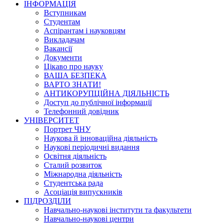
ІНФОРМАЦІЯ
Вступникам
Студентам
Аспірантам і науковцям
Викладачам
Вакансії
Документи
Цікаво про науку
ВАША БЕЗПЕКА
ВАРТО ЗНАТИ!
АНТИКОРУПЦІЙНА ДІЯЛЬНІСТЬ
Доступ до публічної інформації
Телефонний довідник
УНІВЕРСИТЕТ
Портрет ЧНУ
Наукова й інноваційна діяльність
Наукові періодичні видання
Освітня діяльність
Сталий розвиток
Міжнародна діяльність
Студентська рада
Асоціація випускників
ПІДРОЗДІЛИ
Навчально-наукові інститути та факультети
Навчально-наукові центри