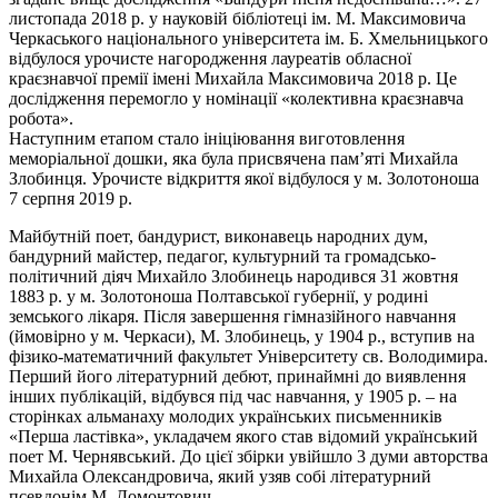
листопада 2018 р. у науковій бібліотеці ім. М. Максимовича
Черкаського національного університета ім. Б. Хмельницького
відбулося урочисте нагородження лауреатів обласної
краєзнавчої премії імені Михайла Максимовича 2018 р. Це
дослідження перемогло у номінації «колективна краєзнавча
робота».
Наступним етапом стало ініціювання виготовлення
меморіальної дошки, яка була присвячена пам’яті Михайла
Злобинця. Урочисте відкриття якої відбулося у м. Золотоноша
7 серпня 2019 р.
Майбутній поет, бандурист, виконавець народних дум,
бандурний майстер, педагог, культурний та громадсько-
політичний діяч Михайло Злобинець народився 31 жовтня
1883 р. у м. Золотоноша Полтавської губернії, у родині
земського лікаря. Після завершення гімназійного навчання
(ймовірно у м. Черкаси), М. Злобинець, у 1904 р., вступив на
фізико-математичний факультет Університету св. Володимира.
Перший його літературний дебют, принаймні до виявлення
інших публікацій, відбувся під час навчання, у 1905 р. – на
сторінках альманаху молодих українських письменників
«Перша ластівка», укладачем якого став відомий український
поет М. Чернявський. До цієї збірки увійшло 3 думи авторства
Михайла Олександровича, який узяв собі літературний
псевдонім М. Домонтович.