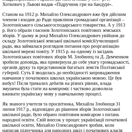
Хоткевич у Львові видав «Підручник гри на бандурі».
Станом на 1912 р. Михайло Олександрович вже був дійсним
членом і входив до Ради правління громадської організації –
Золотоніського сільськогосподарського товариства. А у 1913
р. його обрали гласним Золотоніських повітових земських
зборів. У цьому ж році Михайло Олександрович увійшов до
складу Золотоніської земської шкільної комісії/училищної
ради, яка займалася розглядом питання про реорганізацію
шкільної мережі повіту. У 1915 р. на одному із засідань
Золотоніських повітових зборів М. Злобинец та Д. Демченком
зробили доповідь, яка привернула до себе увагу громадськості,
органів друку та представників багатьох земств Полтавської
губернії. Суть її зводилась до необхідності запровадження
навчання у початкових школах українською мовою. Це був
вибух! Після тривалих дебатів на різних рівнях, влада
змушена була стати на компроміс і частково дозволила
вживати українську мову у навчальному процесі.
Як знаного учителя та просвітника, Михайла Злобинця 31
липня 1917 р., відповідно до рішення зборів Золотоніської
шкільної ради, було обрано повітовим комісаром з питань
народної освіти. Свій внесок у процес українізації початкової
шкільної освіти, Михайло Олександрович зробив, коли
написав підручника для народних шкіл і початкових класів