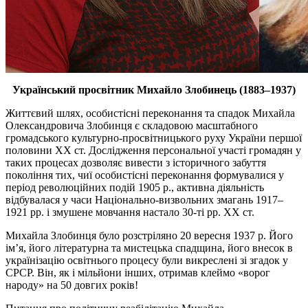
Український просвітник Михайло Злобинець (1883–1937)
Життєвий шлях, особистісні переконання та спадок Михайла
Олександровича Злобинця є складовою масштабного
громадського культурно-просвітницького руху України першої
половини ХХ ст. Дослідження персональної участі громадян у
таких процесах дозволяє вивести з історичного забуття
покоління тих, чиї особистісні переконання формувалися у
період революційних подій 1905 р., активна діяльність
відбувалася у часи Національно-визвольних змагань 1917–
1921 рр. і змушене мовчання настало 30-ті рр. ХХ ст.
Михайла Злобинця було розстріляно 20 вересня 1937 р. Його
ім’я, його літературна та мистецька спадщина, його внесок в
українізацію освітнього процесу були викреслені зі згадок у
СРСР. Він, як і мільйони інших, отримав клеймо «ворог
народу» на 50 довгих років!