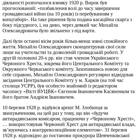
діяльності розпочалося взимку 1920 р. Вирок був
прогнозований: «позбавлення волі до часу завершення
громадянської війни (на 10 років) із перебуванням у
концтаборі». На таке рішення була подана касаційна скарга з
боку підсудного, і, на диво, через деякий час Михайла
Олександровича було звільнено з під варти.
Далі були останні вісім років більш-менш зовні спокійного
життя. Михайло Олександрович сконцентрував свої сили
лише на учительстві та дозволеній громадській роботі. У
другій половині 20-х рр. він став членом Українського
Червоного Хреста, зокрема його Центрального Комітету та
Окружного Черкаського комітету. Захопившись новою для
себе справою, Михайло Олександрович регулярно відвідував
засідання Центрального Комітету у м. Харків (на той час
столиця УСРР), був особисто знайомий із редактором
часопису «Вісті ВУЦВК» Євгеном Івановичем Касяненком та
його братом Андрієм Івановичем.
10 березня 1928 р. відбувся арешт М. Злобинця за
звинуваченням, на цей раз у тому, що він «будучи
антирадянським комісаром, працюючи у «Червоному Хресті»,
… використовував Червоний Хрест для антирадянської влади,
зв’язуючись з контрреволюційним елементом». 31 березня
1928 р. відповідно до постанови прокурора Шевченківської