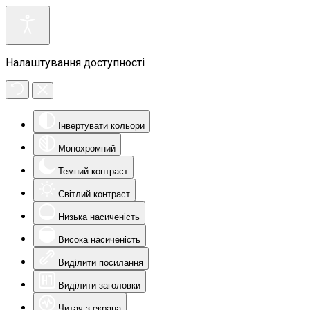
Налаштування доступності
Інвертувати кольори
Монохромний
Темний контраст
Світлий контраст
Низька насиченість
Висока насиченість
Виділити посилання
Виділити заголовки
Читач з екрана