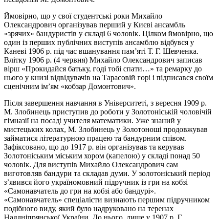
Ймовірно, що у свої студентські роки Михайло
Олександрович організував перший у Києві ансамбль
«зрячих» бандуристів у складі 6 чоловік. Цілком ймовірно, що
один із перших публічних виступів ансамблю відбувся у
Каневі 1906 р. під час вшанування пам’яті Т. Г. Шевченка.
Влітку 1906 р. (4 червня) Михайло Олександрович записав
вірш «Прокидайся батьку, годі тобі спати…» та ремарку до
нього у книзі відвідувачів на Тарасовій горі і підписався своїм
сценічним ім’ям «кобзар Домонтович».
Після завершення навчання в Університеті, з вересня 1909 р.
М. Злобинець приступив до роботи у Золотоніській чоловічій
гімназії на посаді учителя математики. Уже знаний у
мистецьких колах, М. Злобинець у Золотоноші продовжував
займатися літературною працею та бандурним співом.
Зафіксовано, що до 1917 р. він організував та керував
Золотоніським міським хором (капелою) у складі понад 50
чоловік. Для виступів Михайло Олександрович сам
виготовляв бандури та складав думи. У золотоніський період
з’явився його україномовний підручник із гри на кобзі
«Самонавчатель до гри на кобзі або бандурі».
«Самонавчатель» спеціалісти визнають першим підручником
подібного виду, який було надруковано на теренах
Наддніпрянської України. До нього, лише у 1907 р. Г.