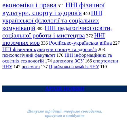
економіки і права
ННІ фізичної
511
культури, спорту і здоров'я
ННІ
440
української філології та соціальних
комунікацій
ННІ педагогічної освіти,
385
соціальної роботи і мистецтва
ННІ
372
іноземних мов
Російсько-українська війна
336
227
ННІ фізичної культури спорту та здоров’я
208
психологічний факультет
ННІ інформаційних та
176
освітніх технологій
допомога ЗСУ
спортсмени
174
166
ЧНУ
перемога
142
137
Приймальна комісія ЧНУ
119
АРХІВ НОВИН