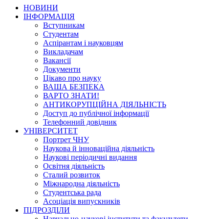
НОВИНИ
ІНФОРМАЦІЯ
Вступникам
Студентам
Аспірантам і науковцям
Викладачам
Вакансії
Документи
Цікаво про науку
ВАША БЕЗПЕКА
ВАРТО ЗНАТИ!
АНТИКОРУПЦІЙНА ДІЯЛЬНІСТЬ
Доступ до публічної інформації
Телефонний довідник
УНІВЕРСИТЕТ
Портрет ЧНУ
Наукова й інноваційна діяльність
Наукові періодичні видання
Освітня діяльність
Сталий розвиток
Міжнародна діяльність
Студентська рада
Асоціація випускників
ПІДРОЗДІЛИ
Навчально-наукові інститути та факультети