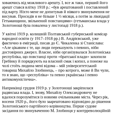
ховаючись від можливого арешту. І, все ж таки, перший його
арешт стався влітку 1918 р.: «був арештований і поставлений
під варту. Ніхто мене не допитував й ніякого звинувачення не
висував. Просидів я не більше 1 ½ місяця, а потім за ліквідації
Гетьманщини, звільнений повстанцями» (гетьманська влада у
Золотоноші була повалена у листопаді 1918 р.).
У квітні 1919 р. колишній Полтавський губернський комісар
народної освіти (у 1917–1918 рр.) В. Андрієвський, уже
фактично в еміграції, писав до Є. Чикаленка зі Станіслава:
«Але цікавим є те, що люди переказують з певних, ніби
достовірних джерел. Власне, ніби організувалася Золотоніська
республіка, що повстанці проти «братської влади» захопили
Гребінку й порядкують на власний смак і копил, а понеже на
чолі стоїть людина мені відома – мій університетський
товариш Михайло Злобинець, – про котрого, може й Ви чули,
то я знаю, що «республіка» та певно українська і певно
антикомуністична».
Наприкінці грудня 1919 р. у Золотоноші закріпилася
радянська влада. І, знову, Михайлу Олександровичу не
вдалося порозумітися із новими очільниками міста. Через рік,
восени 1920 р., його було заарештовано відповідно до рішення
Золотоніського партійного керівництва. Перше судове
засідання по звинуваченню М. Злобинця у контрреволюційній