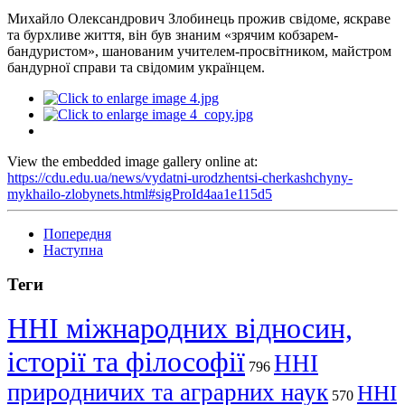
Михайло Олександрович Злобинець прожив свідоме, яскраве
та бурхливе життя, він був знаним «зрячим кобзарем-
бандуристом», шанованим учителем-просвітником, майстром
бандурної справи та свідомим українцем.
View the embedded image gallery online at:
https://cdu.edu.ua/news/vydatni-urodzhentsi-cherkashchyny-
mykhailo-zlobynets.html#sigProId4aa1e115d5
Попередня
Наступна
Теги
ННІ міжнародних відносин,
історії та філософії
ННІ
796
природничих та аграрних наук
ННІ
570