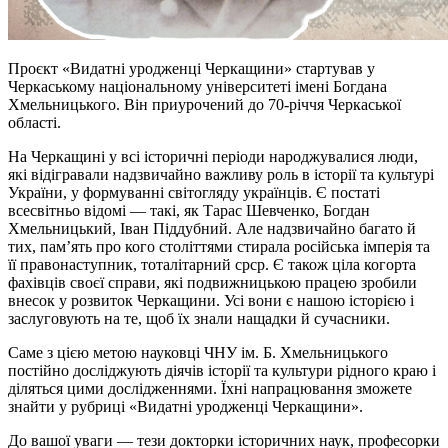
Проєкт «Видатні уродженці Черкащини» стартував у
Черкаському національному університеті імені Богдана
Хмельницького. Він приурочений до 70-річчя Черкаської
області.
На Черкащині у всі історичні періоди народжувалися люди,
які відігравали надзвичайно важливу роль в історії та культурі
України, у формуванні світогляду українців. Є постаті
всесвітньо відомі — такі, як Тарас Шевченко, Богдан
Хмельницький, Іван Піддубний. Але надзвичайно багато й
тих, пам’ять про кого століттями стирала російська імперія та
її правонаступник, тоталітарний срср. Є також ціла когорта
фахівців своєї справи, які подвижницькою працею зробили
внесок у розвиток Черкащини. Усі вони є нашою історією і
заслуговують на те, щоб їх знали нащадки й сучасники.
Саме з цією метою науковці ЧНУ ім. Б. Хмельницького
постійно досліджують діячів історії та культури рідного краю і
діляться цими дослідженнями. Їхні напрацювання зможете
знайти у рубриці «Видатні уродженці Черкащини».
До вашої уваги — тези докторки історичних наук, професорки