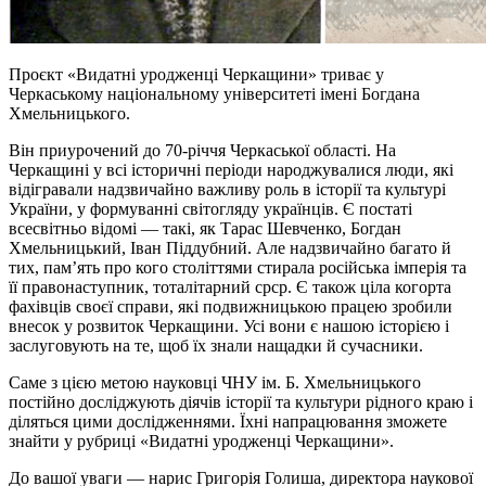
Проєкт «Видатні уродженці Черкащини» триває у
Черкаському національному університеті імені Богдана
Хмельницького.
Він приурочений до 70-річчя Черкаської області. На
Черкащині у всі історичні періоди народжувалися люди, які
відігравали надзвичайно важливу роль в історії та культурі
України, у формуванні світогляду українців. Є постаті
всесвітньо відомі — такі, як Тарас Шевченко, Богдан
Хмельницький, Іван Піддубний. Але надзвичайно багато й
тих, пам’ять про кого століттями стирала російська імперія та
її правонаступник, тоталітарний срср. Є також ціла когорта
фахівців своєї справи, які подвижницькою працею зробили
внесок у розвиток Черкащини. Усі вони є нашою історією і
заслуговують на те, щоб їх знали нащадки й сучасники.
Саме з цією метою науковці ЧНУ ім. Б. Хмельницького
постійно досліджують діячів історії та культури рідного краю і
діляться цими дослідженнями. Їхні напрацювання зможете
знайти у рубриці «Видатні уродженці Черкащини».
До вашої уваги — нарис Григорія Голиша, директора наукової