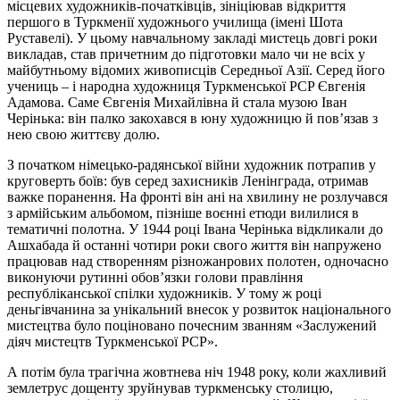
місцевих художників-початківців, зініціював відкриття
першого в Туркменії художнього училища (імені Шота
Руставелі). У цьому навчальному закладі мистець довгі роки
викладав, став причетним до підготовки мало чи не всіх у
майбутньому відомих живописців Середньої Азії. Серед його
учениць – і народна художниця Туркменської PCP Євгенія
Адамова. Саме Євгенія Михайлівна й стала музою Іван
Черінька: він палко закохався в юну художницю й пов’язав з
нею свою життєву долю.
З початком німецько-радянської війни художник потрапив у
круговерть боїв: був серед захисників Ленінграда, отримав
важке поранення. На фронті він ані на хвилину не розлучався
з армійським альбомом, пізніше воєнні етюди вилилися в
тематичні полотна. У 1944 році Івана Черінька відкликали до
Ашхабада й останні чотири роки свого життя він напружено
працював над створенням різножанрових полотен, одночасно
виконуючи рутинні обов’язки голови правління
республіканської спілки художників. У тому ж році
деньгівчанина за унікальний внесок у розвиток національного
мистецтва було поціновано почесним званням «Заслужений
діяч мистецтв Туркменської PCP».
А потім була трагічна жовтнева ніч 1948 року, коли жахливий
землетрус дощенту зруйнував туркменську столицю,