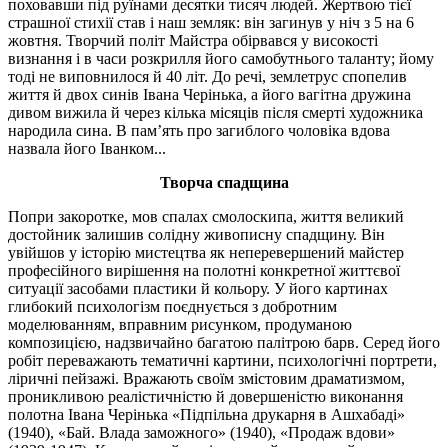
поховавши під руїнами десятки тисяч людей. Жертвою тієї
страшної стихії став і наш земляк: він загинув у ніч з 5 на 6
жовтня. Творчий політ Майстра обірвався у високості
визнання і в часи розкрилля його самобутнього таланту; йому
тоді не виповнилося й 40 літ. До речі, землетрус спопелив
життя й двох синів Івана Черінька, а його вагітна дружина
дивом вижила й через кілька місяців після смерті художника
народила сина. В пам’ять про загиблого чоловіка вдова
назвала його Іванком...
Творча спадщина
Попри закоротке, мов спалах смолоскипа, життя великий
достойник залишив солідну живописну спадщину. Він
увійшов у історію мистецтва як неперевершений майстер
професійного вирішення на полотні конкретної життєвої
ситуації засобами пластики й кольору. У його картинах
глибокий психологізм поєднується з добротним
моделюванням, вправним рисунком, продуманою
композицією, надзвичайно багатою палітрою барв. Серед його
робіт переважають тематичні картини, психологічні портрети,
ліричні пейзажі. Вражають своїм змістовим драматизмом,
проникливою реалістичністю й довершеністю виконання
полотна Івана Черінька «Підпільна друкарня в Ашхабаді»
(1940), «Бай. Влада заможного» (1940), «Продаж вдови»