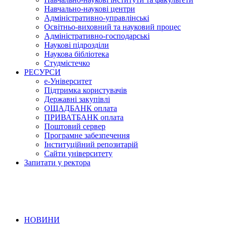
Навчально-наукові центри
Адміністративно-управлінські
Освітньо-виховний та науковий процес
Адміністративно-господарські
Наукові підрозділи
Наукова бібліотека
Студмістечко
РЕСУРСИ
е-Університет
Підтримка користувачів
Державні закупівлі
ОЩАДБАНК оплата
ПРИВАТБАНК оплата
Поштовий сервер
Програмне забезпечення
Інституційний репозитарій
Сайти університету
Запитати у ректора
НОВИНИ