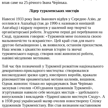
впав саме на 25-річного Івана Черінька.
Лідер туркменських мистців
Навесні 1933 року Іван Іванович відбув у Середню Азію, де
оселився в Ашхабаді (так до 1990-х називався нинішній
Ашгабад) і відразу поринув у шалений вир творчої та
організаторської роботи. Згадуючи перші дні перебування на
Сході, художник говорив: «Туркменія мене полонила своєю
мальовничістю та яскравістю». Цей край став для нього
другою батьківщиною і, як виявилося, останнім прихистком.
Наш земляк з цікавістю вивчав історію та звичаї
туркменського народу, створив нові живописні роботи,
навіяні місцевими мотивами.
Той час був позначений у Туркменії розквітом національного
декоративно-прикладного мистецтва: створювалися
високохудожні зразки одягу, ювелірних виробів, вражали
різноманіттям орнаментальні мотиви килимів, вишивок.
Однак живопис тільки-но зароджувався. Іван Черінько
заснував і очолив «Об'єднання художників Туркменії»,
згуртувавши навколо себе молодих мистців – здебільшого
випускників і викладачів «Ударної школи мистецтв Сходу». А
в 1938 році український маляр очолив новостворену Спілку
художників Туркменістану. Він став визнаним наставником