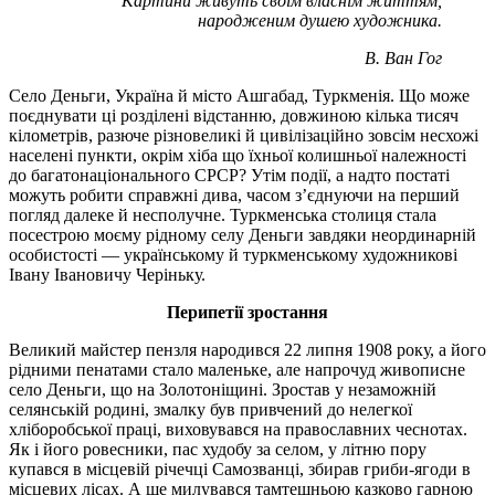
Картини живуть своїм власнім життям,
народженим душею художника.
В. Ван Гог
Село Деньги, Україна й місто Ашгабад, Туркменія. Що може
поєднувати ці розділені відстанню, довжиною кілька тисяч
кілометрів, разюче різновеликі й цивілізаційно зовсім несхожі
населені пункти, окрім хіба що їхньої колишньої належності
до багатонаціонального СРСР? Утім події, а надто постаті
можуть робити справжні дива, часом з’єднуючи на перший
погляд далеке й несполучне. Туркменська столиця стала
посестрою моєму рідному селу Деньги завдяки неординарній
особистості — українському й туркменському художникові
Івану Івановичу Черіньку.
Перипетії зростання
Великий майстер пензля народився 22 липня 1908 року, а його
рідними пенатами стало маленьке, але напрочуд живописне
село Деньги, що на Золотоніщині. Зростав у незаможній
селянській родині, змалку був привчений до нелегкої
хліборобської праці, виховувався на православних чеснотах.
Як і його ровесники, пас худобу за селом, у літню пору
купався в місцевій річечці Самозванці, збирав гриби-ягоди в
місцевих лісах. А ще милувався тамтешньою казково гарною