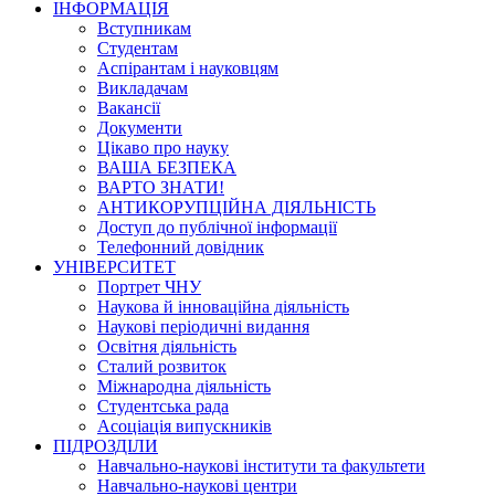
ІНФОРМАЦІЯ
Вступникам
Студентам
Аспірантам і науковцям
Викладачам
Вакансії
Документи
Цікаво про науку
ВАША БЕЗПЕКА
ВАРТО ЗНАТИ!
АНТИКОРУПЦІЙНА ДІЯЛЬНІСТЬ
Доступ до публічної інформації
Телефонний довідник
УНІВЕРСИТЕТ
Портрет ЧНУ
Наукова й інноваційна діяльність
Наукові періодичні видання
Освітня діяльність
Сталий розвиток
Міжнародна діяльність
Студентська рада
Асоціація випускників
ПІДРОЗДІЛИ
Навчально-наукові інститути та факультети
Навчально-наукові центри