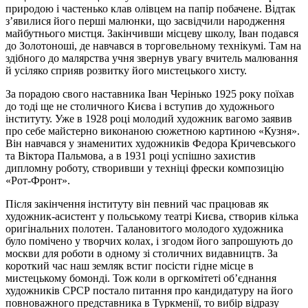
природою і частенько клав олівцем на папір побачене. Відтак
з’явилися його перші малюнки, що засвідчили народження
майбутнього мистця. Закінчивши місцеву школу, Іван подався
до Золотоноші, де навчався в торговельному технікумі. Там на
здібного до малярства учня звернув увагу вчитель малювання
й усіляко сприяв розвитку його мистецького хисту.
За порадою свого наставника Іван Черінько 1925 року поїхав
до тоді ще не столичного Києва і вступив до художнього
інституту. Уже в 1928 році молодий художник вагомо заявив
про себе майстерно виконаною сюжетною картиною «Кузня».
Він навчався у знаменитих художників Федора Кричевського
та Віктора Пальмова, а в 1931 році успішно захистив
дипломну роботу, створивши у техніці фрески композицію
«Рот-Фронт».
Після закінчення інституту він певний час працював як
художник-асистент у польському театрі Києва, створив кілька
оригінальних полотен. Талановитого молодого художника
було помічено у творчих колах, і згодом його запрошують до
москви для роботи в одному зі столичних видавництв. За
короткий час наш земляк встиг посісти гідне місце в
мистецькому бомонді. Тож коли в оргкомітеті об’єднання
художників СРСР постало питання про кандидатуру на його
повноважного представника в Туркменії, то вибір відразу