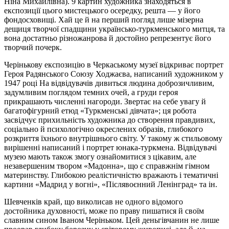
Ніна Михайлівна). 9 картин художника знаходяться в
експозиції цього мистецького осередку, решта — у його
фондосховищі. Хай це й на перший погляд лише мізерна
дещиця творчої спадщини українсько-туркменського митця, та
вона достатньо різножанрова й достойно репрезентує його
творчий почерк.
Черінькову експозицію в Черкаському музеї відкриває портрет
Героя Радянського Союзу Ходжаєва, написаний художником у
1947 році На відвідувачів дивиться людина доброзичливим,
задумливим поглядом темних очей, а груди героя
прикрашають численні нагороди. Звертає на себе увагу й
багатофігурний етюд «Туркменські дівчата»; ця робота
засвідчує прихильність художника до створення правдивих,
соціально й психологічно окреслених образів, глибокого
розкриття їхнього внутрішнього світу. У такому ж стильовому
вирішенні написаний і портрет юнака-туркмена. Відвідувачі
музею мають також змогу ознайомитися з цікавим, але
незавершеним твором «Мадонна», що є справжнім гімном
материнству. Глибокою реалістичністю вражають і тематичні
картини «Мадрид у вогні», «Післявоєнний Ленінград» та ін.
Шевченків край, що виколисав не одного відомого
достойника духовності, може по праву пишатися й своїм
славним сином Іваном Черіньком. Цей деньгівчанин не лише