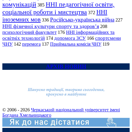
комунікацій
ННІ педагогічної освіти,
385
соціальної роботи і мистецтва
ННІ
372
іноземних мов
Російсько-українська війна
336
227
ННІ фізичної культури спорту та здоров’я
208
психологічний факультет
ННІ інформаційних та
176
освітніх технологій
допомога ЗСУ
спортсмени
174
166
ЧНУ
перемога
142
137
Приймальна комісія ЧНУ
119
АРХІВ НОВИН
© 2006 - 2026
Черкаський національний університет імені
Богдана Хмельницького