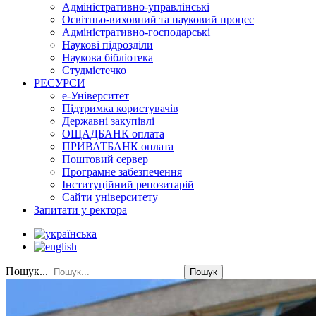
Адміністративно-управлінські
Освітньо-виховний та науковий процес
Адміністративно-господарські
Наукові підрозділи
Наукова бібліотека
Студмістечко
РЕСУРСИ
е-Університет
Підтримка користувачів
Державні закупівлі
ОЩАДБАНК оплата
ПРИВАТБАНК оплата
Поштовий сервер
Програмне забезпечення
Інституційний репозитарій
Сайти університету
Запитати у ректора
Пошук...
Пошук