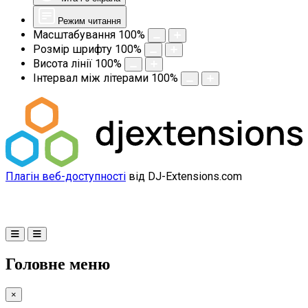
Режим читання
Масштабування
100
%
Розмір шрифту
100
%
Висота лінії
100
%
Інтервал між літерами
100
%
Плагін веб-доступності
від DJ-Extensions.com
Головне меню
×