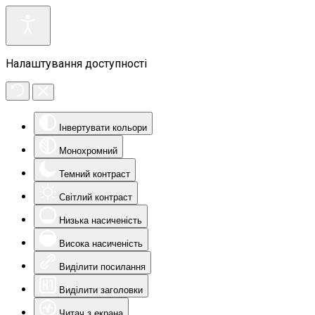
Налаштування доступності
Інвертувати кольори
Монохромний
Темний контраст
Світлий контраст
Низька насиченість
Висока насиченість
Виділити посилання
Виділити заголовки
Читач з екрана