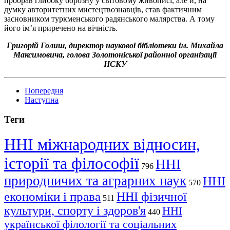
проорав глибоку борозну у світовому живописі, але й, на
думку авторитетних мистецтвознавців, став фактичним
засновником туркменського радянського малярства. А тому
його ім’я приречено на вічність.
Григорій Голиш, директор наукової бібліотеки ім. Михайла
Максимовича, голова Золотоніської районної організації
НСКУ
Попередня
Наступна
Теги
ННІ міжнародних відносин,
історії та філософії
ННІ
796
природничих та аграрних наук
ННІ
570
економіки і права
ННІ фізичної
511
культури, спорту і здоров'я
ННІ
440
української філології та соціальних