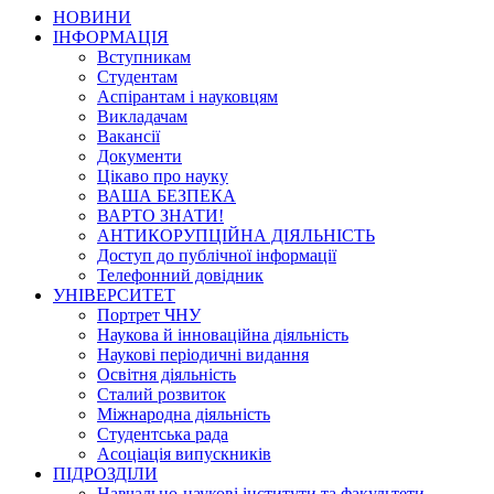
НОВИНИ
ІНФОРМАЦІЯ
Вступникам
Студентам
Аспірантам і науковцям
Викладачам
Вакансії
Документи
Цікаво про науку
ВАША БЕЗПЕКА
ВАРТО ЗНАТИ!
АНТИКОРУПЦІЙНА ДІЯЛЬНІСТЬ
Доступ до публічної інформації
Телефонний довідник
УНІВЕРСИТЕТ
Портрет ЧНУ
Наукова й інноваційна діяльність
Наукові періодичні видання
Освітня діяльність
Сталий розвиток
Міжнародна діяльність
Студентська рада
Асоціація випускників
ПІДРОЗДІЛИ
Навчально-наукові інститути та факультети