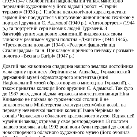
(1939-1947). Колоритний національний типаж майстерно
переданий художником у його відомій роботі «Старий
туркмен» (1938 р.). Глибина психологічної характеристики
гармонійно поєднується з віртуозною живописною технікою у
портреті дружини Є. Адамової (1940 р.), «Автопортреті» (1944
р.) та портретній серії відомих людей Туркменії. З
багатофігурних жанрових композицій виділяються своїм
глибоким реалізмом чудові полотна «Джигіти» (1944-1946),
«Третя воєнна позика» (1944), «Розгром фашистів під
Сгалінградом» та ін. Прикладом ліричного пейзажу є розмаїте
полотно «Весна в Багірі» (1947 р.)
Довгий час живописна спадщина нашого земляка-достойника
мала єдину прописку зберігання: м. Ашхабад, Туркменський
державний музей образотворчого мистецтва (нині —
Національний музей образотворчого мистецтва Туркменії), а
також приватна колекція його дружини Є. Адамової. Так було
до 1987 року, доки відома черкаська мистецтвознавиця Ніна
Клименко не поїхала до туркменської столиці й не
виклопотала в Міністерства культури республіки дозвіл на
передачу невеличкої частини колекції Івана Черінька до
фондів Черкаського обласного краєзнавчого музею. Відтак цей
музейний заклад отримав у своє розпорядження 13 полотен
нашого земляка, а від 1992 році вони були передані до фондів
новоствореного обласного художнього музею (його очолила