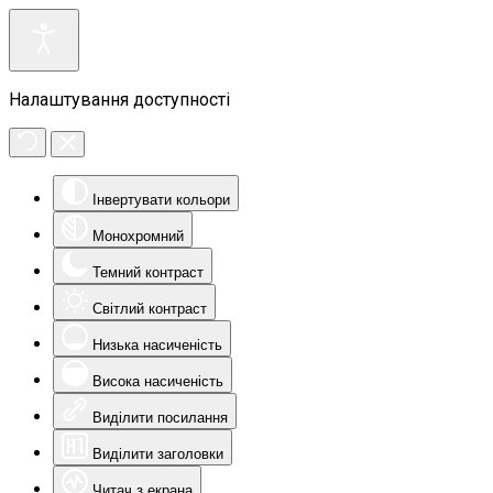
Налаштування доступності
Інвертувати кольори
Монохромний
Темний контраст
Світлий контраст
Низька насиченість
Висока насиченість
Виділити посилання
Виділити заголовки
Читач з екрана