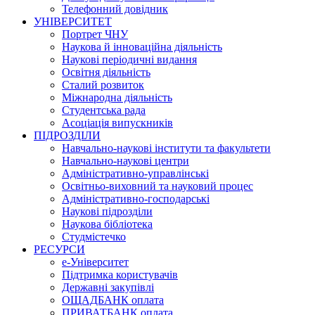
Телефонний довідник
УНІВЕРСИТЕТ
Портрет ЧНУ
Наукова й інноваційна діяльність
Наукові періодичні видання
Освітня діяльність
Сталий розвиток
Міжнародна діяльність
Студентська рада
Асоціація випускників
ПІДРОЗДІЛИ
Навчально-наукові інститути та факультети
Навчально-наукові центри
Адміністративно-управлінські
Освітньо-виховний та науковий процес
Адміністративно-господарські
Наукові підрозділи
Наукова бібліотека
Студмістечко
РЕСУРСИ
е-Університет
Підтримка користувачів
Державні закупівлі
ОЩАДБАНК оплата
ПРИВАТБАНК оплата