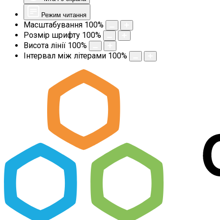
Режим читання
Масштабування
100
%
Розмір шрифту
100
%
Висота лінії
100
%
Інтервал між літерами
100
%