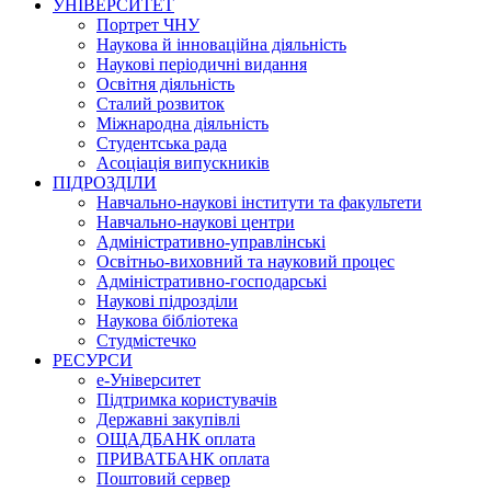
УНІВЕРСИТЕТ
Портрет ЧНУ
Наукова й інноваційна діяльність
Наукові періодичні видання
Освітня діяльність
Сталий розвиток
Міжнародна діяльність
Студентська рада
Асоціація випускників
ПІДРОЗДІЛИ
Навчально-наукові інститути та факультети
Навчально-наукові центри
Адміністративно-управлінські
Освітньо-виховний та науковий процес
Адміністративно-господарські
Наукові підрозділи
Наукова бібліотека
Студмістечко
РЕСУРСИ
е-Університет
Підтримка користувачів
Державні закупівлі
ОЩАДБАНК оплата
ПРИВАТБАНК оплата
Поштовий сервер