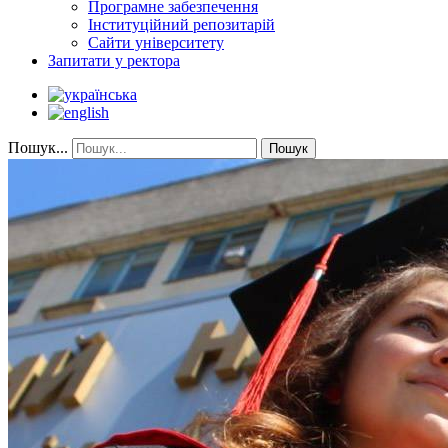
Програмне забезпечення
Інституційний репозитарій
Сайти університету
Запитати у ректора
Пошук...
Пошук