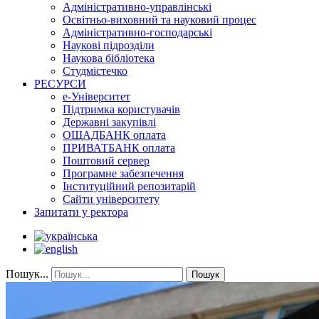
Адміністративно-управлінські
Освітньо-виховний та науковий процес
Адміністративно-господарські
Наукові підрозділи
Наукова бібліотека
Студмістечко
РЕСУРСИ
е-Університет
Підтримка користувачів
Державні закупівлі
ОЩАДБАНК оплата
ПРИВАТБАНК оплата
Поштовий сервер
Програмне забезпечення
Інституційний репозитарій
Сайти університету
Запитати у ректора
Пошук...
Пошук