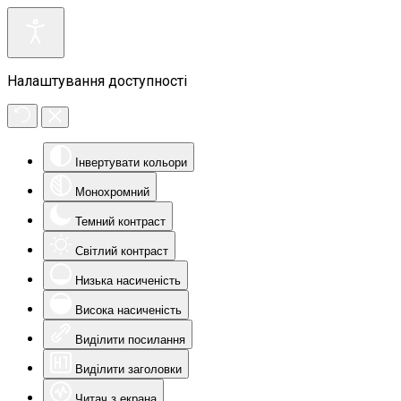
Налаштування доступності
Інвертувати кольори
Монохромний
Темний контраст
Світлий контраст
Низька насиченість
Висока насиченість
Виділити посилання
Виділити заголовки
Читач з екрана