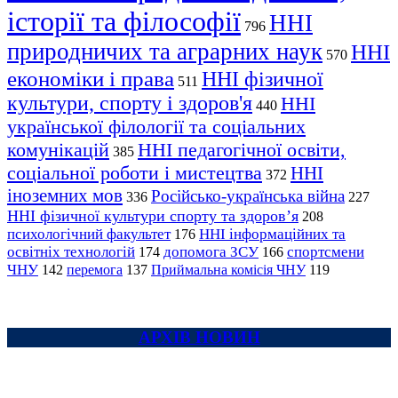
історії та філософії
ННІ
796
природничих та аграрних наук
ННІ
570
економіки і права
ННІ фізичної
511
культури, спорту і здоров'я
ННІ
440
української філології та соціальних
комунікацій
ННІ педагогічної освіти,
385
соціальної роботи і мистецтва
ННІ
372
іноземних мов
Російсько-українська війна
336
227
ННІ фізичної культури спорту та здоров’я
208
психологічний факультет
ННІ інформаційних та
176
освітніх технологій
допомога ЗСУ
спортсмени
174
166
ЧНУ
перемога
142
137
Приймальна комісія ЧНУ
119
АРХІВ НОВИН