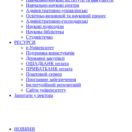
Навчально-наукові центри
Адміністративно-управлінські
Освітньо-виховний та науковий процес
Адміністративно-господарські
Наукові підрозділи
Наукова бібліотека
Студмістечко
РЕСУРСИ
е-Університет
Підтримка користувачів
Державні закупівлі
ОЩАДБАНК оплата
ПРИВАТБАНК оплата
Поштовий сервер
Програмне забезпечення
Інституційний репозитарій
Сайти університету
Запитати у ректора
НОВИНИ