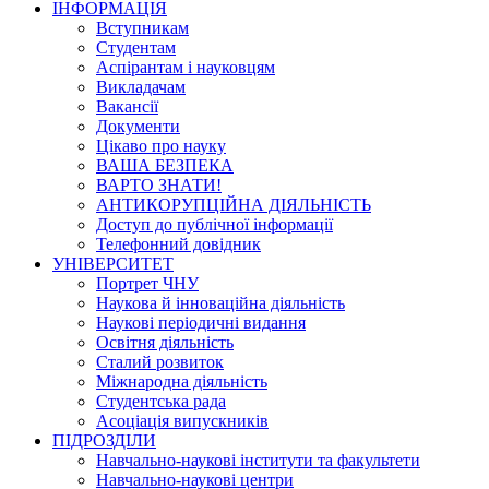
ІНФОРМАЦІЯ
Вступникам
Студентам
Аспірантам і науковцям
Викладачам
Вакансії
Документи
Цікаво про науку
ВАША БЕЗПЕКА
ВАРТО ЗНАТИ!
АНТИКОРУПЦІЙНА ДІЯЛЬНІСТЬ
Доступ до публічної інформації
Телефонний довідник
УНІВЕРСИТЕТ
Портрет ЧНУ
Наукова й інноваційна діяльність
Наукові періодичні видання
Освітня діяльність
Сталий розвиток
Міжнародна діяльність
Студентська рада
Асоціація випускників
ПІДРОЗДІЛИ
Навчально-наукові інститути та факультети
Навчально-наукові центри