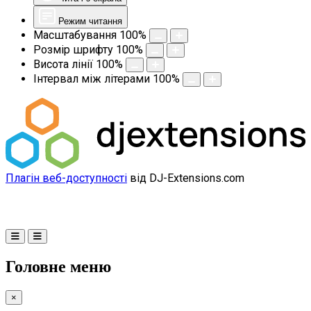
Режим читання
Масштабування
100
%
Розмір шрифту
100
%
Висота лінії
100
%
Інтервал між літерами
100
%
Плагін веб-доступності
від DJ-Extensions.com
Головне меню
×