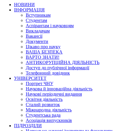
НОВИНИ
ІНФОРМАЦІЯ
Вступникам
Студентам
Аспірантам і науковцям
Викладачам
Вакансії
Документи
Цікаво про науку
ВАША БЕЗПЕКА
ВАРТО ЗНАТИ!
АНТИКОРУПЦІЙНА ДІЯЛЬНІСТЬ
Доступ до публічної інформації
Телефонний довідник
УНІВЕРСИТЕТ
Портрет ЧНУ
Наукова й інноваційна діяльність
Наукові періодичні видання
Освітня діяльність
Сталий розвиток
Міжнародна діяльність
Студентська рада
Асоціація випускників
ПІДРОЗДІЛИ
Навчально-наукові інститути та факультети