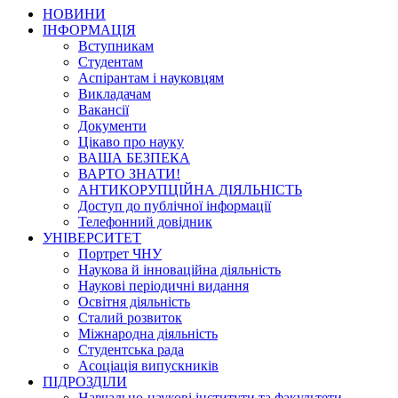
НОВИНИ
ІНФОРМАЦІЯ
Вступникам
Студентам
Аспірантам і науковцям
Викладачам
Вакансії
Документи
Цікаво про науку
ВАША БЕЗПЕКА
ВАРТО ЗНАТИ!
АНТИКОРУПЦІЙНА ДІЯЛЬНІСТЬ
Доступ до публічної інформації
Телефонний довідник
УНІВЕРСИТЕТ
Портрет ЧНУ
Наукова й інноваційна діяльність
Наукові періодичні видання
Освітня діяльність
Сталий розвиток
Міжнародна діяльність
Студентська рада
Асоціація випускників
ПІДРОЗДІЛИ
Навчально-наукові інститути та факультети