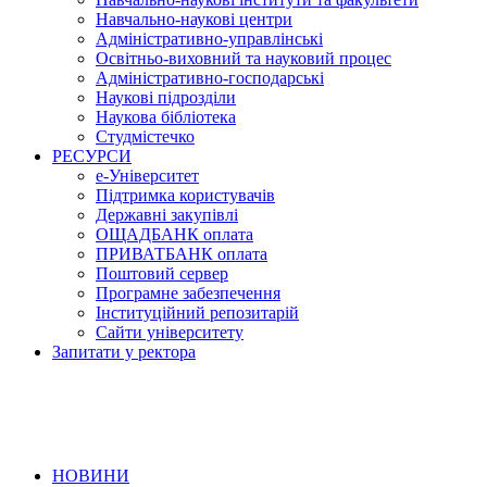
Навчально-наукові центри
Адміністративно-управлінські
Освітньо-виховний та науковий процес
Адміністративно-господарські
Наукові підрозділи
Наукова бібліотека
Студмістечко
РЕСУРСИ
е-Університет
Підтримка користувачів
Державні закупівлі
ОЩАДБАНК оплата
ПРИВАТБАНК оплата
Поштовий сервер
Програмне забезпечення
Інституційний репозитарій
Сайти університету
Запитати у ректора
НОВИНИ