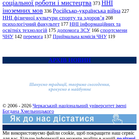
соціальної роботи і мистецтва
ННІ
373
іноземних мов
Російсько-українська війна
336
227
ННІ фізичної культури спорту та здоров’я
208
психологічний факультет
ННІ інформаційних та
177
освітніх технологій
допомога ЗСУ
спортсмени
175
166
ЧНУ
перемога
142
137
Приймальна комісія ЧНУ
119
АРХІВ НОВИН
© 2006 - 2026
Черкаський національний університет імені
Богдана Хмельницького
Ми використовуємо файли cookie, щоб покращити наш сервіс
для вас. Більше інформації ви можете знайти в нашій
політиці