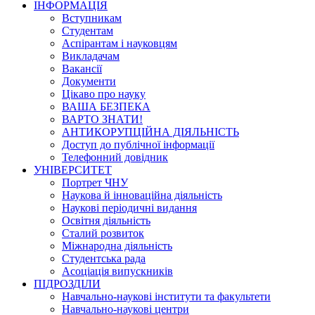
ІНФОРМАЦІЯ
Вступникам
Студентам
Аспірантам і науковцям
Викладачам
Вакансії
Документи
Цікаво про науку
ВАША БЕЗПЕКА
ВАРТО ЗНАТИ!
АНТИКОРУПЦІЙНА ДІЯЛЬНІСТЬ
Доступ до публічної інформації
Телефонний довідник
УНІВЕРСИТЕТ
Портрет ЧНУ
Наукова й інноваційна діяльність
Наукові періодичні видання
Освітня діяльність
Сталий розвиток
Міжнародна діяльність
Студентська рада
Асоціація випускників
ПІДРОЗДІЛИ
Навчально-наукові інститути та факультети
Навчально-наукові центри