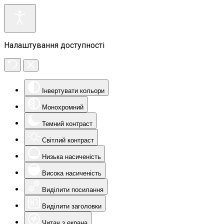
Налаштування доступності
Інвертувати кольори
Монохромний
Темний контраст
Світлий контраст
Низька насиченість
Висока насиченість
Виділити посилання
Виділити заголовки
Читач з екрана