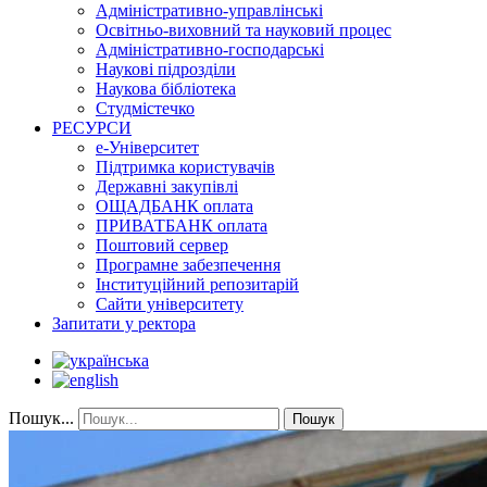
Адміністративно-управлінські
Освітньо-виховний та науковий процес
Адміністративно-господарські
Наукові підрозділи
Наукова бібліотека
Студмістечко
РЕСУРСИ
е-Університет
Підтримка користувачів
Державні закупівлі
ОЩАДБАНК оплата
ПРИВАТБАНК оплата
Поштовий сервер
Програмне забезпечення
Інституційний репозитарій
Сайти університету
Запитати у ректора
Пошук...
Пошук