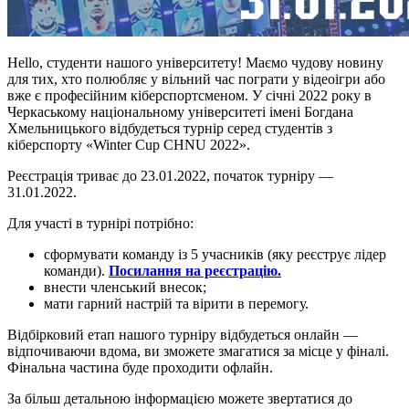
Hello, студенти нашого університету! Маємо чудову новину
для тих, хто полюбляє у вільний час пограти у відеоігри або
вже є професійним кіберспортсменом. У січні 2022 року в
Черкаському національному університеті імені Богдана
Хмельницького відбудеться турнір серед студентів з
кіберспорту «Winter Cup CHNU 2022».
Реєстрація триває до 23.01.2022, початок турніру —
31.01.2022.
Для участі в турнірі потрібно:
сформувати команду із 5 учасників (яку реєструє лідер
команди).
Посилання на реєстрацію.
внести членський внесок;
мати гарний настрій та вірити в перемогу.
Відбірковий етап нашого турніру відбудеться онлайн —
відпочиваючи вдома, ви зможете змагатися за місце у фіналі.
Фінальна частина буде проходити офлайн.
За більш детальною інформацією можете звертатися до