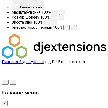
Режим читання
Масштабування
100
%
Розмір шрифту
100
%
Висота лінії
100
%
Інтервал між літерами
100
%
Плагін веб-доступності
від DJ-Extensions.com
Головне меню
×