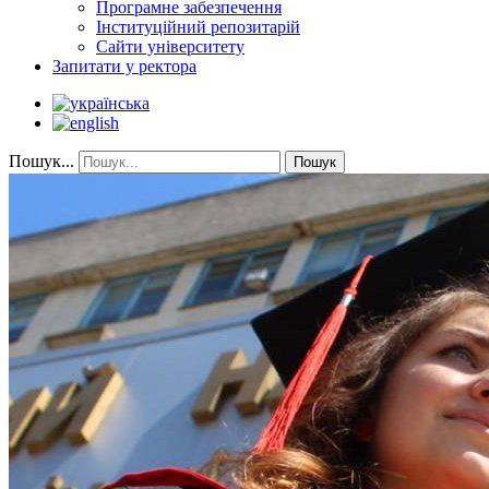
Програмне забезпечення
Інституційний репозитарій
Сайти університету
Запитати у ректора
Пошук...
Пошук