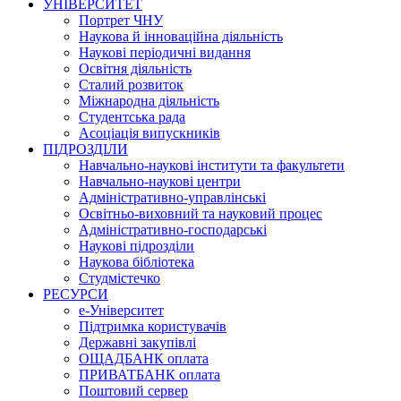
УНІВЕРСИТЕТ
Портрет ЧНУ
Наукова й інноваційна діяльність
Наукові періодичні видання
Освітня діяльність
Сталий розвиток
Міжнародна діяльність
Студентська рада
Асоціація випускників
ПІДРОЗДІЛИ
Навчально-наукові інститути та факультети
Навчально-наукові центри
Адміністративно-управлінські
Освітньо-виховний та науковий процес
Адміністративно-господарські
Наукові підрозділи
Наукова бібліотека
Студмістечко
РЕСУРСИ
е-Університет
Підтримка користувачів
Державні закупівлі
ОЩАДБАНК оплата
ПРИВАТБАНК оплата
Поштовий сервер