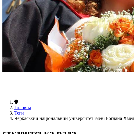
Головна
Теги
Черкаський національний університет імені Богдана Хме
студентська рада