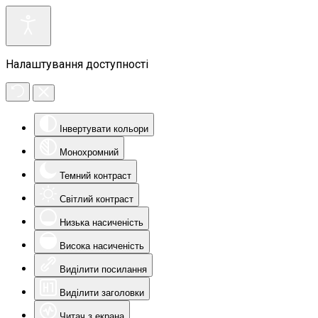
Налаштування доступності
Інвертувати кольори
Монохромний
Темний контраст
Світлий контраст
Низька насиченість
Висока насиченість
Виділити посилання
Виділити заголовки
Читач з екрана