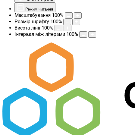
Режим читання
Масштабування
100
%
Розмір шрифту
100
%
Висота лінії
100
%
Інтервал між літерами
100
%