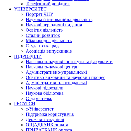
Телефонний довідник
УНІВЕРСИТЕТ
Портрет ЧНУ
Наукова й інноваційна діяльність
Наукові періодичні видання
Освітня діяльність
Сталий розвиток
Міжнародна діяльність
Студентська рада
Асоціація випускників
ПІДРОЗДІЛИ
Навчально-наукові інститути та факультети
Навчально-наукові центри
Адміністративно-управлінські
Освітньо-виховний та науковий процес
Адміністративно-господарські
Наукові підрозділи
Наукова бібліотека
Студмістечко
РЕСУРСИ
е-Університет
Підтримка користувачів
Державні закупівлі
ОЩАДБАНК оплата
ПРИВАТБАНК оплата