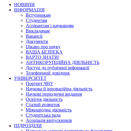
НОВИНИ
ІНФОРМАЦІЯ
Вступникам
Студентам
Аспірантам і науковцям
Викладачам
Вакансії
Документи
Цікаво про науку
ВАША БЕЗПЕКА
ВАРТО ЗНАТИ!
АНТИКОРУПЦІЙНА ДІЯЛЬНІСТЬ
Доступ до публічної інформації
Телефонний довідник
УНІВЕРСИТЕТ
Портрет ЧНУ
Наукова й інноваційна діяльність
Наукові періодичні видання
Освітня діяльність
Сталий розвиток
Міжнародна діяльність
Студентська рада
Асоціація випускників
ПІДРОЗДІЛИ
Навчально-наукові інститути та факультети