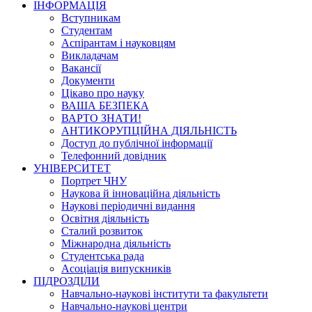
ІНФОРМАЦІЯ
Вступникам
Студентам
Аспірантам і науковцям
Викладачам
Вакансії
Документи
Цікаво про науку
ВАША БЕЗПЕКА
ВАРТО ЗНАТИ!
АНТИКОРУПЦІЙНА ДІЯЛЬНІСТЬ
Доступ до публічної інформації
Телефонний довідник
УНІВЕРСИТЕТ
Портрет ЧНУ
Наукова й інноваційна діяльність
Наукові періодичні видання
Освітня діяльність
Сталий розвиток
Міжнародна діяльність
Студентська рада
Асоціація випускників
ПІДРОЗДІЛИ
Навчально-наукові інститути та факультети
Навчально-наукові центри