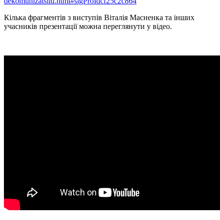
dekomunizatsiiu.html#sigProIdcf25c2c864
Кілька фрагментів з виступів Віталія
Масненка
та інших
учасників презентації можна переглянути у відео.