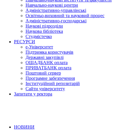
Навчально-наукові центри
Адміністративно-управлінські
Освітньо-виховний та науковий процес
Адміністративно-господарські
Наукові підрозділи
Наукова бібліотека
Студмістечко
РЕСУРСИ
е-Університет
Підтримка користувачів
Державні закупівлі
ОЩАДБАНК оплата
ПРИВАТБАНК оплата
Поштовий сервер
Програмне забезпечення
Інституційний репозитарій
Сайти університету
Запитати у ректора
НОВИНИ