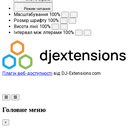
Режим читання
Масштабування
100
%
Розмір шрифту
100
%
Висота лінії
100
%
Інтервал між літерами
100
%
Плагін веб-доступності
від DJ-Extensions.com
Головне меню
×