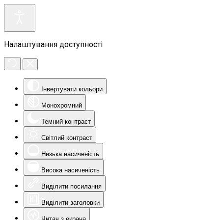
Налаштування доступності
Інвертувати кольори
Монохромний
Темний контраст
Світлий контраст
Низька насиченість
Висока насиченість
Виділити посилання
Виділити заголовки
Читач з екрана