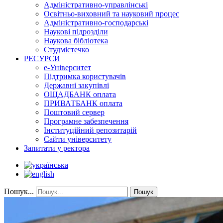
Адміністративно-управлінські
Освітньо-виховний та науковий процес
Адміністративно-господарські
Наукові підрозділи
Наукова бібліотека
Студмістечко
РЕСУРСИ
е-Університет
Підтримка користувачів
Державні закупівлі
ОЩАДБАНК оплата
ПРИВАТБАНК оплата
Поштовий сервер
Програмне забезпечення
Інституційний репозитарій
Сайти університету
Запитати у ректора
Пошук...
Пошук