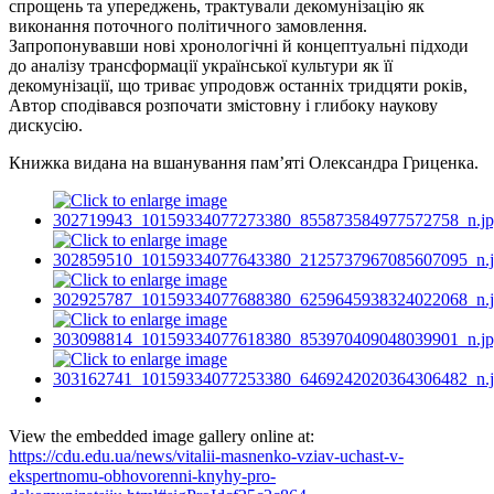
спрощень та упереджень, трактували декомунізацію як
виконання поточного політичного замовлення.
Запропонувавши нові хронологічні й концептуальні підходи
до аналізу трансформації української культури як її
декомунізації, що триває упродовж останніх тридцяти років,
Автор сподівався розпочати змістовну і глибоку наукову
дискусію.
Книжка видана на вшанування пам’яті Олександра Гриценка.
View the embedded image gallery online at:
https://cdu.edu.ua/news/vitalii-masnenko-vziav-uchast-v-
ekspertnomu-obhovorenni-knyhy-pro-