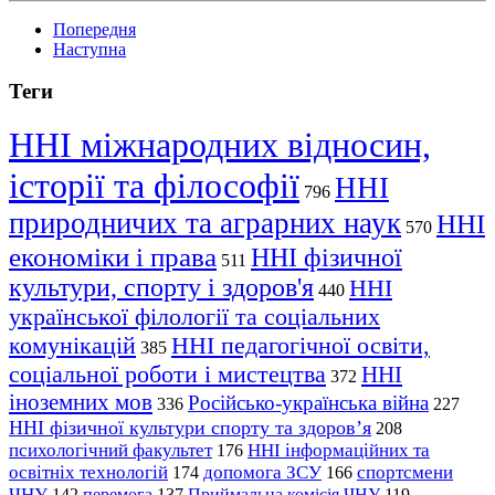
Попередня
Наступна
Теги
ННІ міжнародних відносин,
історії та філософії
ННІ
796
природничих та аграрних наук
ННІ
570
економіки і права
ННІ фізичної
511
культури, спорту і здоров'я
ННІ
440
української філології та соціальних
комунікацій
ННІ педагогічної освіти,
385
соціальної роботи і мистецтва
ННІ
372
іноземних мов
Російсько-українська війна
336
227
ННІ фізичної культури спорту та здоров’я
208
психологічний факультет
ННІ інформаційних та
176
освітніх технологій
допомога ЗСУ
спортсмени
174
166
ЧНУ
перемога
142
137
Приймальна комісія ЧНУ
119