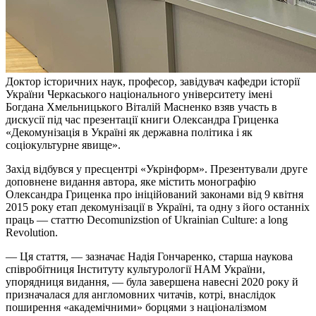
Доктор історичних наук, професор, завідувач кафедри історії
України Черкаського національного університету імені
Богдана Хмельницького Віталій Масненко взяв участь в
дискусії під час презентації книги Олександра Гриценка
«Декомунізація в Україні як державна політика і як
соціокультурне явище».
Захід відбувся у пресцентрі «Укрінформ». Презентували друге
доповнене видання автора, яке містить монографію
Олександра Гриценка про ініційований законами від 9 квітня
2015 року етап декомунізації в Україні, та одну з його останніх
праць — статтю Decomunizstion of Ukrainian Culture: a long
Revolution.
— Ця стаття, — зазначає Надія Гончаренко, старша наукова
співробітниця Інституту культурології НАМ України,
упорядниця видання, — була завершена навесні 2020 року й
призначалася для англомовних читачів, котрі, внаслідок
поширення «академічними» борцями з націоналізмом